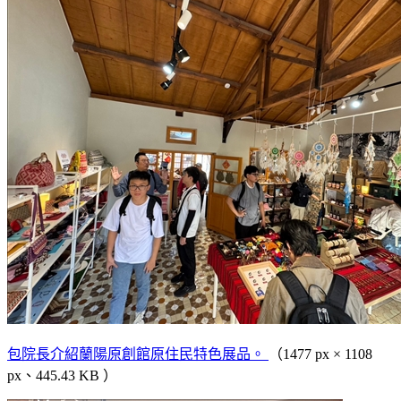
包院長介紹蘭陽原創館原住民特色展品。
（1477 px × 1108
px、445.43 KB ）