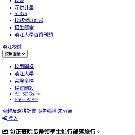
校慶
深耕計畫
SDGS
校務發展計畫
招生簡章
淡江大學首頁刊頭
淡江校徽
校用圖樣
校用圖樣
淡江大學
宮燈商標
樸實剛毅
AI+SDGs=∞
ESG+AI=∞
卓越及深耕計畫
廣告輪播
未分類
登入
包正豪院長帶領學生進行部落旅行。