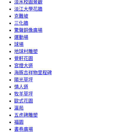
淡水校園景觀
淡江大學花牆
克難坡
三化牆
驚聲銅像廣場
運動場
球場
地球村雕塑
覺軒花園
宮燈大道
海豚吉祥物里程碑
陽光草坪
情人道
牧羊草坪
歐式花園
瀛苑
五虎碑雕塑
福園
書卷廣場