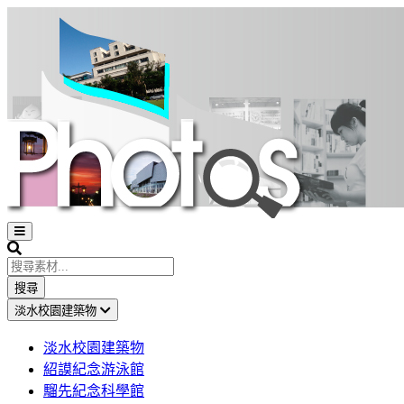
Open
sidebar
Search
搜尋
淡水校園建築物
淡水校園建築物
紹謨紀念游泳館
騮先紀念科學館