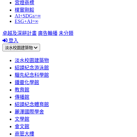
宮燈商標
樸實剛毅
AI+SDGs=∞
ESG+AI=∞
卓越及深耕計畫
廣告輪播
未分類
登入
淡水校園建築物
淡水校園建築物
紹謨紀念游泳館
騮先紀念科學館
鍾靈化學館
教育館
傳播館
紹謨紀念體育館
麗澤國際學舍
文學館
會文館
商管大樓