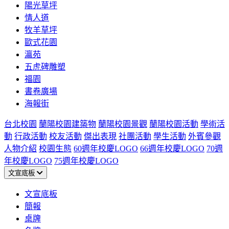
陽光草坪
情人道
牧羊草坪
歐式花園
瀛苑
五虎碑雕塑
福園
書卷廣場
海報街
台北校園
蘭陽校園建築物
蘭陽校園景觀
蘭陽校園活動
學術活
動
行政活動
校友活動
傑出表現
社團活動
學生活動
外賓參觀
人物介紹
校園生態
60週年校慶LOGO
66週年校慶LOGO
70週
年校慶LOGO
75週年校慶LOGO
文宣底板
文宣底板
簡報
桌牌