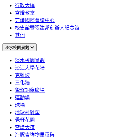
行政大樓
宮燈教室
守謙國際會議中心
校史館暨張建邦創辦人紀念館
其他
淡水校園景觀
淡水校園景觀
淡江大學花牆
克難坡
三化牆
驚聲銅像廣場
運動場
球場
地球村雕塑
覺軒花園
宮燈大道
海豚吉祥物里程碑