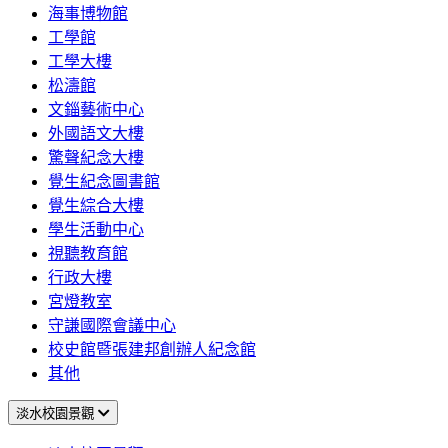
海事博物館
工學館
工學大樓
松濤館
文錙藝術中心
外國語文大樓
驚聲紀念大樓
覺生紀念圖書館
覺生綜合大樓
學生活動中心
視聽教育館
行政大樓
宮燈教室
守謙國際會議中心
校史館暨張建邦創辦人紀念館
其他
淡水校園景觀