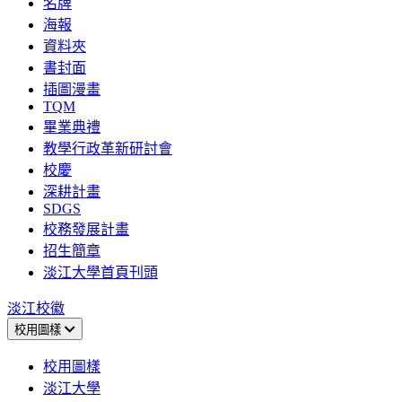
名牌
海報
資料夾
書封面
插圖漫畫
TQM
畢業典禮
教學行政革新研討會
校慶
深耕計畫
SDGS
校務發展計畫
招生簡章
淡江大學首頁刊頭
淡江校徽
校用圖樣
校用圖樣
淡江大學