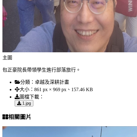
主圖
包正豪院長帶領學生進行部落旅行。
分類：
卓越及深耕計畫
大小：
861 px × 969 px、157.46 KB
圖檔下載：
1.jpg
相關圖片