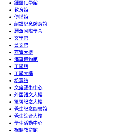
鍾靈化學館
教育館
傳播館
紹謨紀念體育館
麗澤國際學舍
文學館
會文館
商管大樓
海事博物館
工學館
工學大樓
松濤館
文錙藝術中心
外國語文大樓
驚聲紀念大樓
覺生紀念圖書館
覺生綜合大樓
學生活動中心
視聽教育館