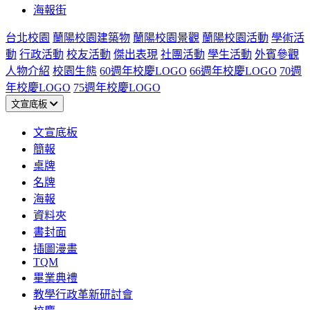
海報街
台北校園
蘭陽校園建築物
蘭陽校園景觀
蘭陽校園活動
學術活
動
行政活動
校友活動
傑出表現
社團活動
學生活動
外賓參觀
人物介紹
校園生態
60週年校慶LOGO
66週年校慶LOGO
70週
年校慶LOGO
75週年校慶LOGO
文宣底板
文宣底板
簡報
桌牌
名牌
海報
資料夾
書封面
插圖漫畫
TQM
畢業典禮
教學行政革新研討會