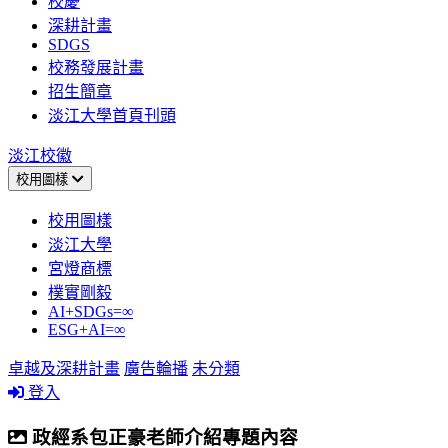
校慶
深耕計畫
SDGS
校務發展計畫
招生簡章
淡江大學首頁刊頭
淡江校徽
校用圖樣
校用圖樣
淡江大學
宮燈商標
樸實剛毅
AI+SDGs=∞
ESG+AI=∞
卓越及深耕計畫
廣告輪播
未分類
登入
政經系包正豪老師介紹專題內容