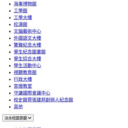
海事博物館
工學館
工學大樓
松濤館
文錙藝術中心
外國語文大樓
驚聲紀念大樓
覺生紀念圖書館
覺生綜合大樓
學生活動中心
視聽教育館
行政大樓
宮燈教室
守謙國際會議中心
校史館暨張建邦創辦人紀念館
其他
淡水校園景觀