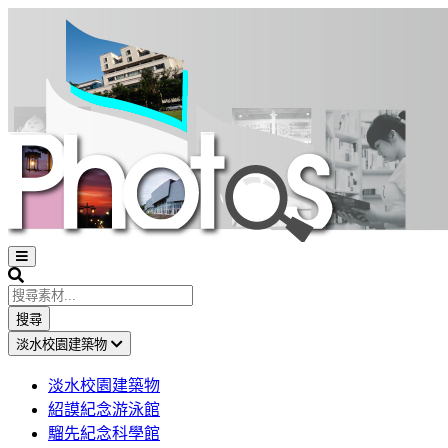
Open
sidebar
Search
搜尋
淡水校園建築物
淡水校園建築物
紹謨紀念游泳館
騮先紀念科學館