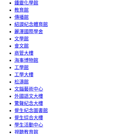
鍾靈化學館
教育館
傳播館
紹謨紀念體育館
麗澤國際學舍
文學館
會文館
商管大樓
海事博物館
工學館
工學大樓
松濤館
文錙藝術中心
外國語文大樓
驚聲紀念大樓
覺生紀念圖書館
覺生綜合大樓
學生活動中心
視聽教育館