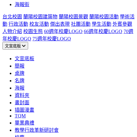
海報街
台北校園
蘭陽校園建築物
蘭陽校園景觀
蘭陽校園活動
學術活
動
行政活動
校友活動
傑出表現
社團活動
學生活動
外賓參觀
人物介紹
校園生態
60週年校慶LOGO
66週年校慶LOGO
70週
年校慶LOGO
75週年校慶LOGO
文宣底板
文宣底板
簡報
桌牌
名牌
海報
資料夾
書封面
插圖漫畫
TQM
畢業典禮
教學行政革新研討會