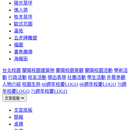
陽光草坪
情人道
牧羊草坪
歐式花園
瀛苑
五虎碑雕塑
福園
書卷廣場
海報街
台北校園
蘭陽校園建築物
蘭陽校園景觀
蘭陽校園活動
學術活
動
行政活動
校友活動
傑出表現
社團活動
學生活動
外賓參觀
人物介紹
校園生態
60週年校慶LOGO
66週年校慶LOGO
70週
年校慶LOGO
75週年校慶LOGO
文宣底板
文宣底板
簡報
桌牌