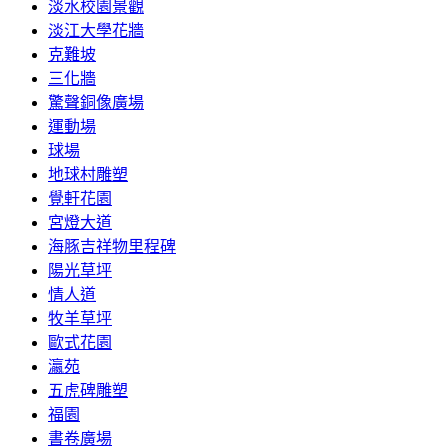
淡水校園景觀
淡江大學花牆
克難坡
三化牆
驚聲銅像廣場
運動場
球場
地球村雕塑
覺軒花園
宮燈大道
海豚吉祥物里程碑
陽光草坪
情人道
牧羊草坪
歐式花園
瀛苑
五虎碑雕塑
福園
書卷廣場