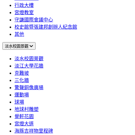
行政大樓
宮燈教室
守謙國際會議中心
校史館暨張建邦創辦人紀念館
其他
淡水校園景觀
淡水校園景觀
淡江大學花牆
克難坡
三化牆
驚聲銅像廣場
運動場
球場
地球村雕塑
覺軒花園
宮燈大道
海豚吉祥物里程碑