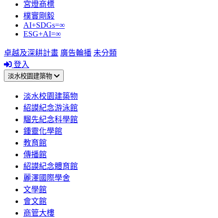
宮燈商標
樸實剛毅
AI+SDGs=∞
ESG+AI=∞
卓越及深耕計畫
廣告輪播
未分類
登入
淡水校園建築物
淡水校園建築物
紹謨紀念游泳館
騮先紀念科學館
鍾靈化學館
教育館
傳播館
紹謨紀念體育館
麗澤國際學舍
文學館
會文館
商管大樓