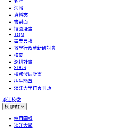
名牌
海報
資料夾
書封面
插圖漫畫
TQM
畢業典禮
教學行政革新研討會
校慶
深耕計畫
SDGS
校務發展計畫
招生簡章
淡江大學首頁刊頭
淡江校徽
校用圖樣
校用圖樣
淡江大學