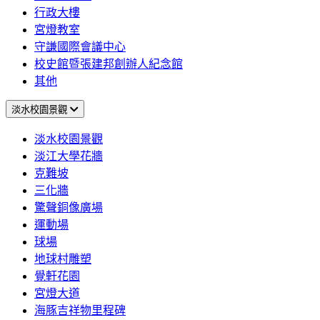
行政大樓
宮燈教室
守謙國際會議中心
校史館暨張建邦創辦人紀念館
其他
淡水校園景觀
淡水校園景觀
淡江大學花牆
克難坡
三化牆
驚聲銅像廣場
運動場
球場
地球村雕塑
覺軒花園
宮燈大道
海豚吉祥物里程碑