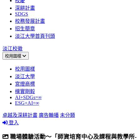
校慶
深耕計畫
SDGS
校務發展計畫
招生簡章
淡江大學首頁刊頭
淡江校徽
校用圖樣
校用圖樣
淡江大學
宮燈商標
樸實剛毅
AI+SDGs=∞
ESG+AI=∞
卓越及深耕計畫
廣告輪播
未分類
登入
職場體驗活動～「師資培育中心及課程與教學所-