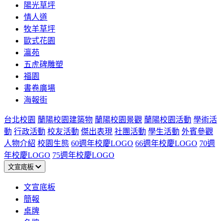
陽光草坪
情人道
牧羊草坪
歐式花園
瀛苑
五虎碑雕塑
福園
書卷廣場
海報街
台北校園
蘭陽校園建築物
蘭陽校園景觀
蘭陽校園活動
學術活
動
行政活動
校友活動
傑出表現
社團活動
學生活動
外賓參觀
人物介紹
校園生態
60週年校慶LOGO
66週年校慶LOGO
70週
年校慶LOGO
75週年校慶LOGO
文宣底板
文宣底板
簡報
桌牌