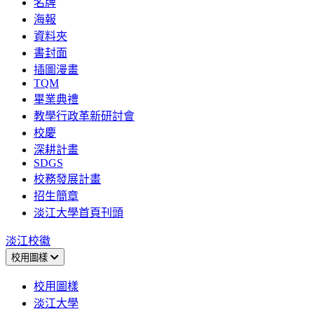
名牌
海報
資料夾
書封面
插圖漫畫
TQM
畢業典禮
教學行政革新研討會
校慶
深耕計畫
SDGS
校務發展計畫
招生簡章
淡江大學首頁刊頭
淡江校徽
校用圖樣
校用圖樣
淡江大學