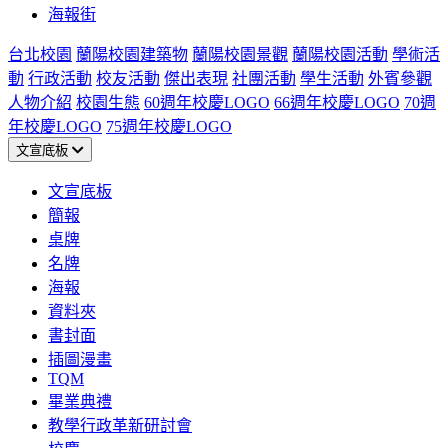
海報街
台北校園
蘭陽校園建築物
蘭陽校園景觀
蘭陽校園活動
學術活
動
行政活動
校友活動
傑出表現
社團活動
學生活動
外賓參觀
人物介紹
校園生態
60週年校慶LOGO
66週年校慶LOGO
70週
年校慶LOGO
75週年校慶LOGO
文宣底板
文宣底板
簡報
桌牌
名牌
海報
資料夾
書封面
插圖漫畫
TQM
畢業典禮
教學行政革新研討會