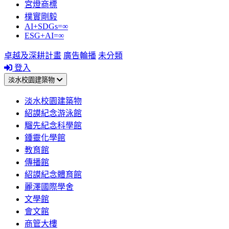
宮燈商標
樸實剛毅
AI+SDGs=∞
ESG+AI=∞
卓越及深耕計畫
廣告輪播
未分類
登入
淡水校園建築物
淡水校園建築物
紹謨紀念游泳館
騮先紀念科學館
鍾靈化學館
教育館
傳播館
紹謨紀念體育館
麗澤國際學舍
文學館
會文館
商管大樓