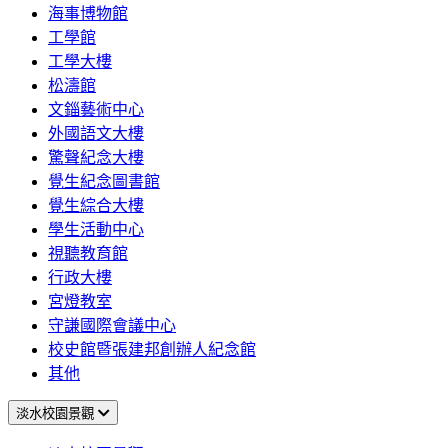
海事博物館
工學館
工學大樓
松濤館
文錙藝術中心
外國語文大樓
驚聲紀念大樓
覺生紀念圖書館
覺生綜合大樓
學生活動中心
視聽教育館
行政大樓
宮燈教室
守謙國際會議中心
校史館暨張建邦創辦人紀念館
其他
淡水校園景觀