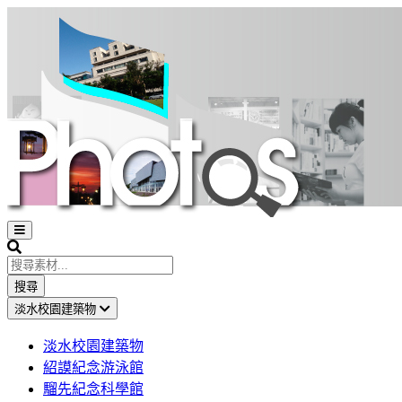
Open
sidebar
Search
搜尋
淡水校園建築物
淡水校園建築物
紹謨紀念游泳館
騮先紀念科學館