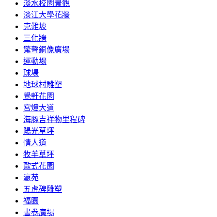
淡水校園景觀
淡江大學花牆
克難坡
三化牆
驚聲銅像廣場
運動場
球場
地球村雕塑
覺軒花園
宮燈大道
海豚吉祥物里程碑
陽光草坪
情人道
牧羊草坪
歐式花園
瀛苑
五虎碑雕塑
福園
書卷廣場