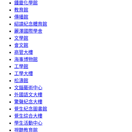
鍾靈化學館
教育館
傳播館
紹謨紀念體育館
麗澤國際學舍
文學館
會文館
商管大樓
海事博物館
工學館
工學大樓
松濤館
文錙藝術中心
外國語文大樓
驚聲紀念大樓
覺生紀念圖書館
覺生綜合大樓
學生活動中心
視聽教育館