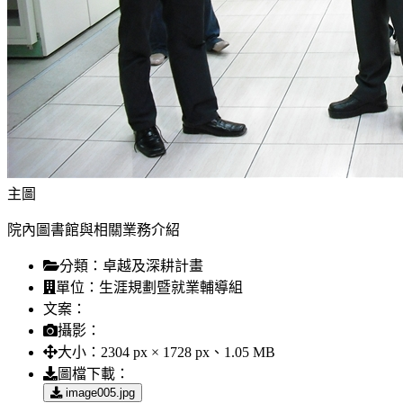
主圖
院內圖書館與相關業務介紹
分類：
卓越及深耕計畫
單位：
生涯規劃暨就業輔導組
文案：
攝影：
大小：
2304 px × 1728 px、1.05 MB
圖檔下載：
image005.jpg