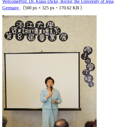
WelcomeProf. Dr. Klaus Dicke, Rector, the University of Jena,
Germany
（500 px × 325 px、170.62 KB ）