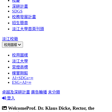
校慶
深耕計畫
SDGS
校務發展計畫
招生簡章
淡江大學首頁刊頭
淡江校徽
校用圖樣
校用圖樣
淡江大學
宮燈商標
樸實剛毅
AI+SDGs=∞
ESG+AI=∞
卓越及深耕計畫
廣告輪播
未分類
登入
WelcomeProf. Dr. Klaus Dicke, Rector, the