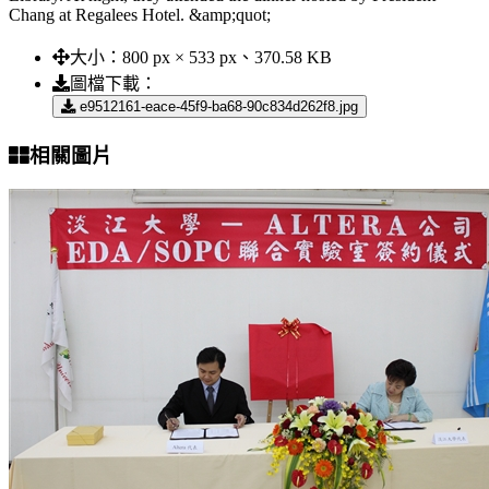
Chang at Regalees Hotel. &amp;quot;
大小：
800 px × 533 px、370.58 KB
圖檔下載：
e9512161-eace-45f9-ba68-90c834d262f8.jpg
相關圖片