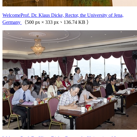
WelcomeProf. Dr. Klaus Dicke, Rector, the University of Jena,
Germany
（500 px × 333 px、136.74 KB ）