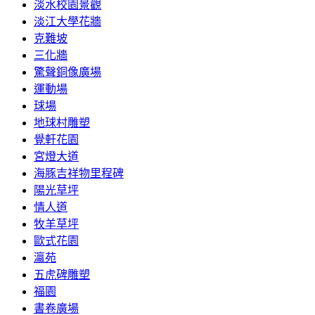
淡水校園景觀
淡江大學花牆
克難坡
三化牆
驚聲銅像廣場
運動場
球場
地球村雕塑
覺軒花園
宮燈大道
海豚吉祥物里程碑
陽光草坪
情人道
牧羊草坪
歐式花園
瀛苑
五虎碑雕塑
福園
書卷廣場