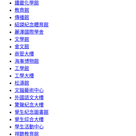
鍾靈化學館
教育館
傳播館
紹謨紀念體育館
麗澤國際學舍
文學館
會文館
商管大樓
海事博物館
工學館
工學大樓
松濤館
文錙藝術中心
外國語文大樓
驚聲紀念大樓
覺生紀念圖書館
覺生綜合大樓
學生活動中心
視聽教育館