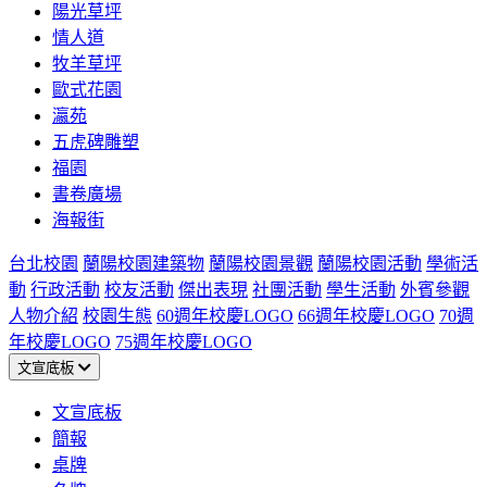
陽光草坪
情人道
牧羊草坪
歐式花園
瀛苑
五虎碑雕塑
福園
書卷廣場
海報街
台北校園
蘭陽校園建築物
蘭陽校園景觀
蘭陽校園活動
學術活
動
行政活動
校友活動
傑出表現
社團活動
學生活動
外賓參觀
人物介紹
校園生態
60週年校慶LOGO
66週年校慶LOGO
70週
年校慶LOGO
75週年校慶LOGO
文宣底板
文宣底板
簡報
桌牌