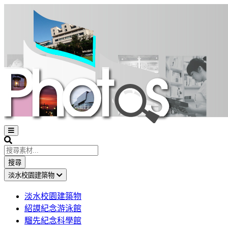
Open
sidebar
Search
搜尋
淡水校園建築物
淡水校園建築物
紹謨紀念游泳館
騮先紀念科學館