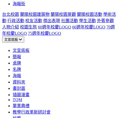
海報街
台北校園
蘭陽校園建築物
蘭陽校園景觀
蘭陽校園活動
學術活
動
行政活動
校友活動
傑出表現
社團活動
學生活動
外賓參觀
人物介紹
校園生態
60週年校慶LOGO
66週年校慶LOGO
70週
年校慶LOGO
75週年校慶LOGO
文宣底板
文宣底板
簡報
桌牌
名牌
海報
資料夾
書封面
插圖漫畫
TQM
畢業典禮
教學行政革新研討會