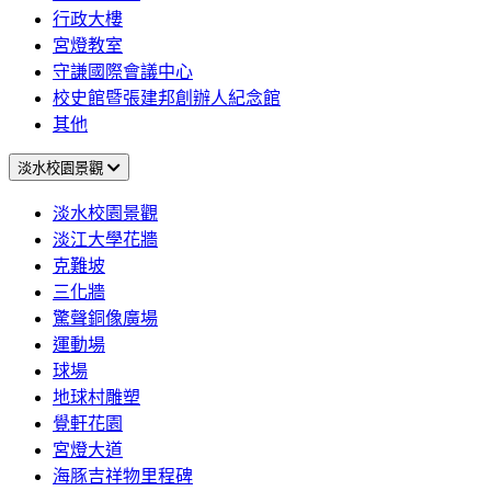
行政大樓
宮燈教室
守謙國際會議中心
校史館暨張建邦創辦人紀念館
其他
淡水校園景觀
淡水校園景觀
淡江大學花牆
克難坡
三化牆
驚聲銅像廣場
運動場
球場
地球村雕塑
覺軒花園
宮燈大道
海豚吉祥物里程碑