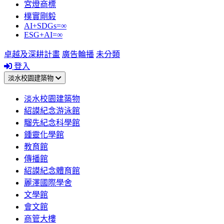
宮燈商標
樸實剛毅
AI+SDGs=∞
ESG+AI=∞
卓越及深耕計畫
廣告輪播
未分類
登入
淡水校園建築物
淡水校園建築物
紹謨紀念游泳館
騮先紀念科學館
鍾靈化學館
教育館
傳播館
紹謨紀念體育館
麗澤國際學舍
文學館
會文館
商管大樓