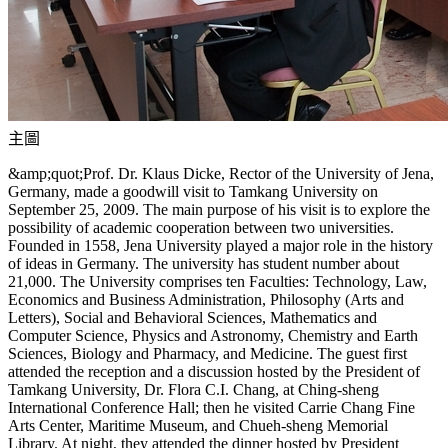
主圖
&amp;quot;Prof. Dr. Klaus Dicke, Rector of the University of Jena,
Germany, made a goodwill visit to Tamkang University on
September 25, 2009. The main purpose of his visit is to explore the
possibility of academic cooperation between two universities.
Founded in 1558, Jena University played a major role in the history
of ideas in Germany. The university has student number about
21,000. The University comprises ten Faculties: Technology, Law,
Economics and Business Administration, Philosophy (Arts and
Letters), Social and Behavioral Sciences, Mathematics and
Computer Science, Physics and Astronomy, Chemistry and Earth
Sciences, Biology and Pharmacy, and Medicine. The guest first
attended the reception and a discussion hosted by the President of
Tamkang University, Dr. Flora C.I. Chang, at Ching-sheng
International Conference Hall; then he visited Carrie Chang Fine
Arts Center, Maritime Museum, and Chueh-sheng Memorial
Library. At night, they attended the dinner hosted by President