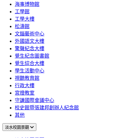
海事博物館
工學館
工學大樓
松濤館
文錙藝術中心
外國語文大樓
驚聲紀念大樓
覺生紀念圖書館
覺生綜合大樓
學生活動中心
視聽教育館
行政大樓
宮燈教室
守謙國際會議中心
校史館暨張建邦創辦人紀念館
其他
淡水校園景觀