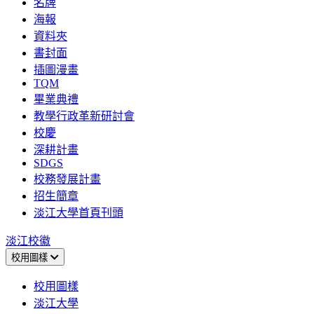
名牌
海報
資料夾
書封面
插圖漫畫
TQM
畢業典禮
教學行政革新研討會
校慶
深耕計畫
SDGS
校務發展計畫
招生簡章
淡江大學首頁刊頭
淡江校徽
校用圖樣
校用圖樣
淡江大學