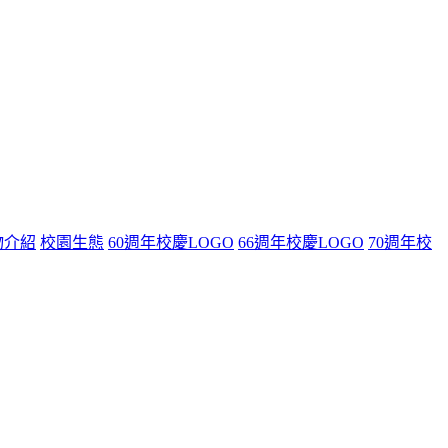
物介紹
校園生態
60週年校慶LOGO
66週年校慶LOGO
70週年校