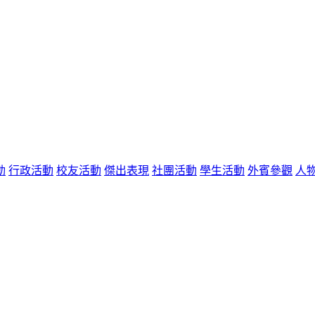
動
行政活動
校友活動
傑出表現
社團活動
學生活動
外賓參觀
人