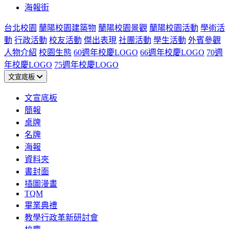
海報街
台北校園
蘭陽校園建築物
蘭陽校園景觀
蘭陽校園活動
學術活
動
行政活動
校友活動
傑出表現
社團活動
學生活動
外賓參觀
人物介紹
校園生態
60週年校慶LOGO
66週年校慶LOGO
70週
年校慶LOGO
75週年校慶LOGO
文宣底板
文宣底板
簡報
桌牌
名牌
海報
資料夾
書封面
插圖漫畫
TQM
畢業典禮
教學行政革新研討會