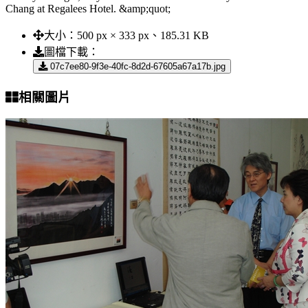
Chang at Regalees Hotel. &amp;quot;
大小：
500 px × 333 px、185.31 KB
圖檔下載：
07c7ee80-9f3e-40fc-8d2d-67605a67a17b.jpg
相關圖片