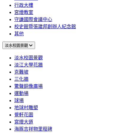
行政大樓
宮燈教室
守謙國際會議中心
校史館暨張建邦創辦人紀念館
其他
淡水校園景觀
淡水校園景觀
淡江大學花牆
克難坡
三化牆
驚聲銅像廣場
運動場
球場
地球村雕塑
覺軒花園
宮燈大道
海豚吉祥物里程碑