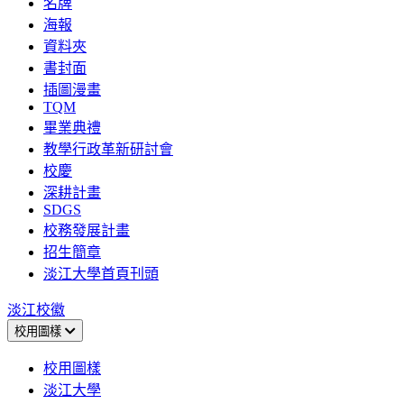
名牌
海報
資料夾
書封面
插圖漫畫
TQM
畢業典禮
教學行政革新研討會
校慶
深耕計畫
SDGS
校務發展計畫
招生簡章
淡江大學首頁刊頭
淡江校徽
校用圖樣
校用圖樣
淡江大學