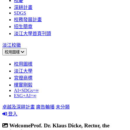
校慶
深耕計畫
SDGS
校務發展計畫
招生簡章
淡江大學首頁刊頭
淡江校徽
校用圖樣
校用圖樣
淡江大學
宮燈商標
樸實剛毅
AI+SDGs=∞
ESG+AI=∞
卓越及深耕計畫
廣告輪播
未分類
登入
WelcomeProf. Dr. Klaus Dicke, Rector, the