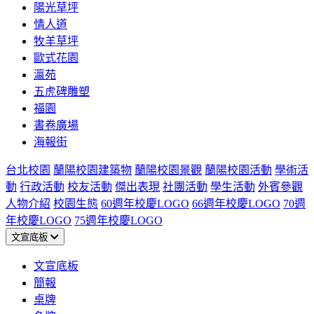
陽光草坪
情人道
牧羊草坪
歐式花園
瀛苑
五虎碑雕塑
福園
書卷廣場
海報街
台北校園
蘭陽校園建築物
蘭陽校園景觀
蘭陽校園活動
學術活
動
行政活動
校友活動
傑出表現
社團活動
學生活動
外賓參觀
人物介紹
校園生態
60週年校慶LOGO
66週年校慶LOGO
70週
年校慶LOGO
75週年校慶LOGO
文宣底板
文宣底板
簡報
桌牌