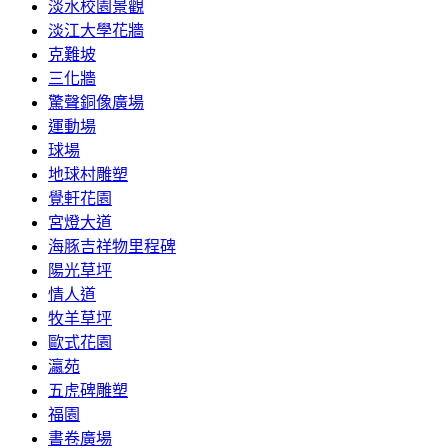
淡水校園景觀
淡江大學花牆
克難坡
三化牆
驚聲銅像廣場
運動場
球場
地球村雕塑
覺軒花園
宮燈大道
海豚吉祥物里程碑
陽光草坪
情人道
牧羊草坪
歐式花園
瀛苑
五虎碑雕塑
福園
書卷廣場