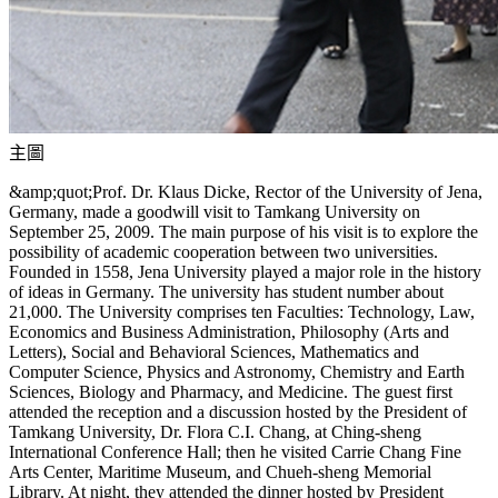
主圖
&amp;quot;Prof. Dr. Klaus Dicke, Rector of the University of Jena,
Germany, made a goodwill visit to Tamkang University on
September 25, 2009. The main purpose of his visit is to explore the
possibility of academic cooperation between two universities.
Founded in 1558, Jena University played a major role in the history
of ideas in Germany. The university has student number about
21,000. The University comprises ten Faculties: Technology, Law,
Economics and Business Administration, Philosophy (Arts and
Letters), Social and Behavioral Sciences, Mathematics and
Computer Science, Physics and Astronomy, Chemistry and Earth
Sciences, Biology and Pharmacy, and Medicine. The guest first
attended the reception and a discussion hosted by the President of
Tamkang University, Dr. Flora C.I. Chang, at Ching-sheng
International Conference Hall; then he visited Carrie Chang Fine
Arts Center, Maritime Museum, and Chueh-sheng Memorial
Library. At night, they attended the dinner hosted by President