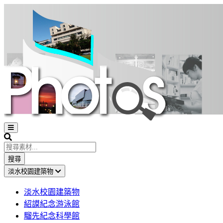
Open
sidebar
Search
搜尋
淡水校園建築物
淡水校園建築物
紹謨紀念游泳館
騮先紀念科學館