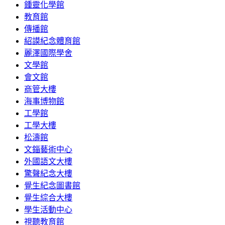
鍾靈化學館
教育館
傳播館
紹謨紀念體育館
麗澤國際學舍
文學館
會文館
商管大樓
海事博物館
工學館
工學大樓
松濤館
文錙藝術中心
外國語文大樓
驚聲紀念大樓
覺生紀念圖書館
覺生綜合大樓
學生活動中心
視聽教育館