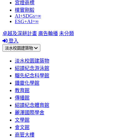
宮燈商標
樸實剛毅
AI+SDGs=∞
ESG+AI=∞
卓越及深耕計畫
廣告輪播
未分類
登入
淡水校園建築物
淡水校園建築物
紹謨紀念游泳館
騮先紀念科學館
鍾靈化學館
教育館
傳播館
紹謨紀念體育館
麗澤國際學舍
文學館
會文館
商管大樓