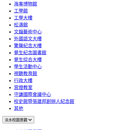
海事博物館
工學館
工學大樓
松濤館
文錙藝術中心
外國語文大樓
驚聲紀念大樓
覺生紀念圖書館
覺生綜合大樓
學生活動中心
視聽教育館
行政大樓
宮燈教室
守謙國際會議中心
校史館暨張建邦創辦人紀念館
其他
淡水校園景觀