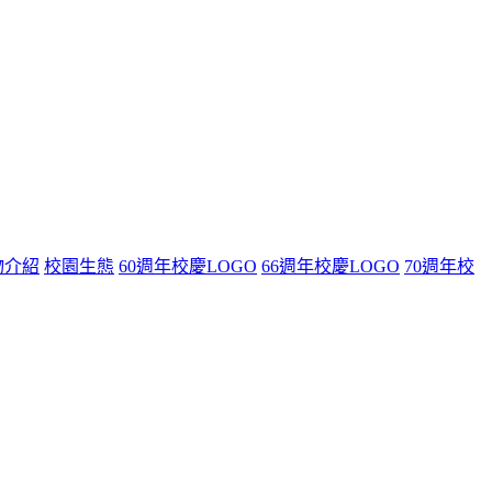
物介紹
校園生態
60週年校慶LOGO
66週年校慶LOGO
70週年校