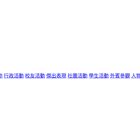
動
行政活動
校友活動
傑出表現
社團活動
學生活動
外賓參觀
人