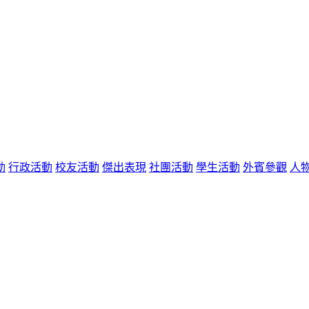
動
行政活動
校友活動
傑出表現
社團活動
學生活動
外賓參觀
人