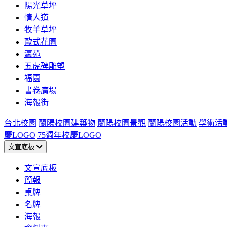
陽光草坪
情人道
牧羊草坪
歐式花園
瀛苑
五虎碑雕塑
福園
書卷廣場
海報街
台北校園
蘭陽校園建築物
蘭陽校園景觀
蘭陽校園活動
學術活
慶LOGO
75週年校慶LOGO
文宣底板
文宣底板
簡報
桌牌
名牌
海報