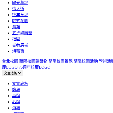
陽光草坪
情人道
牧羊草坪
歐式花園
瀛苑
五虎碑雕塑
福園
書卷廣場
海報街
台北校園
蘭陽校園建築物
蘭陽校園景觀
蘭陽校園活動
學術活
慶LOGO
75週年校慶LOGO
文宣底板
文宣底板
簡報
桌牌
名牌
海報