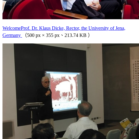
WelcomeProf. Dr. Klaus Dicke, Rector, the University of Jena,
Germany
（500 px × 355 px、213.74 KB ）