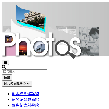
Open
sidebar
Search
搜尋
淡水校園建築物
淡水校園建築物
紹謨紀念游泳館
騮先紀念科學館