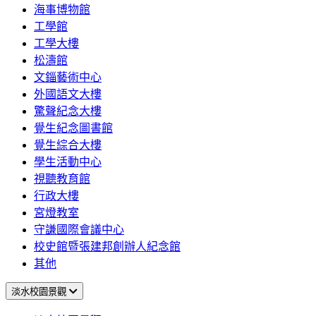
海事博物館
工學館
工學大樓
松濤館
文錙藝術中心
外國語文大樓
驚聲紀念大樓
覺生紀念圖書館
覺生綜合大樓
學生活動中心
視聽教育館
行政大樓
宮燈教室
守謙國際會議中心
校史館暨張建邦創辦人紀念館
其他
淡水校園景觀