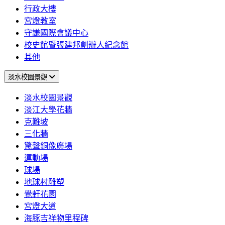
行政大樓
宮燈教室
守謙國際會議中心
校史館暨張建邦創辦人紀念館
其他
淡水校園景觀
淡水校園景觀
淡江大學花牆
克難坡
三化牆
驚聲銅像廣場
運動場
球場
地球村雕塑
覺軒花園
宮燈大道
海豚吉祥物里程碑