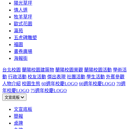
陽光草坪
情人道
牧羊草坪
歐式花園
瀛苑
五虎碑雕塑
福園
書卷廣場
海報街
台北校園
蘭陽校園建築物
蘭陽校園景觀
蘭陽校園活動
學術活
動
行政活動
校友活動
傑出表現
社團活動
學生活動
外賓參觀
人物介紹
校園生態
60週年校慶LOGO
66週年校慶LOGO
70週
年校慶LOGO
75週年校慶LOGO
文宣底板
文宣底板
簡報
桌牌