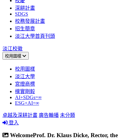
校慶
深耕計畫
SDGS
校務發展計畫
招生簡章
淡江大學首頁刊頭
淡江校徽
校用圖樣
校用圖樣
淡江大學
宮燈商標
樸實剛毅
AI+SDGs=∞
ESG+AI=∞
卓越及深耕計畫
廣告輪播
未分類
登入
WelcomeProf. Dr. Klaus Dicke, Rector, the