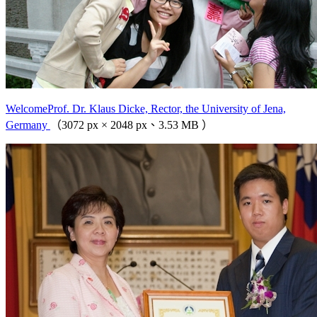
WelcomeProf. Dr. Klaus Dicke, Rector, the University of Jena,
Germany
（3072 px × 2048 px、3.53 MB ）