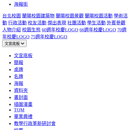
海報街
台北校園
蘭陽校園建築物
蘭陽校園景觀
蘭陽校園活動
學術活
動
行政活動
校友活動
傑出表現
社團活動
學生活動
外賓參觀
人物介紹
校園生態
60週年校慶LOGO
66週年校慶LOGO
70週
年校慶LOGO
75週年校慶LOGO
文宣底板
文宣底板
簡報
桌牌
名牌
海報
資料夾
書封面
插圖漫畫
TQM
畢業典禮
教學行政革新研討會