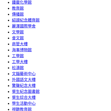
鍾靈化學館
教育館
傳播館
紹謨紀念體育館
麗澤國際學舍
文學館
會文館
商管大樓
海事博物館
工學館
工學大樓
松濤館
文錙藝術中心
外國語文大樓
驚聲紀念大樓
覺生紀念圖書館
覺生綜合大樓
學生活動中心
視聽教育館