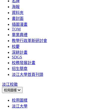
名牌
海報
資料夾
書封面
插圖漫畫
TQM
畢業典禮
教學行政革新研討會
校慶
深耕計畫
SDGS
校務發展計畫
招生簡章
淡江大學首頁刊頭
淡江校徽
校用圖樣
校用圖樣
淡江大學