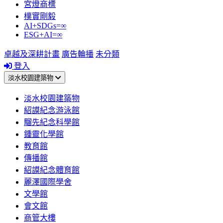
宮燈商標
樸實剛毅
AI+SDGs=∞
ESG+AI=∞
卓越及深耕計畫
廣告輪播
未分類
登入
淡水校園建築物
淡水校園建築物
紹謨紀念游泳館
騮先紀念科學館
鍾靈化學館
教育館
傳播館
紹謨紀念體育館
麗澤國際學舍
文學館
會文館
商管大樓