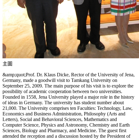
主圖
&amp;quot;Prof. Dr. Klaus Dicke, Rector of the University of Jena,
Germany, made a goodwill visit to Tamkang University on
September 25, 2009. The main purpose of his visit is to explore the
possibility of academic cooperation between two universities.
Founded in 1558, Jena University played a major role in the history
of ideas in Germany. The university has student number about
21,000. The University comprises ten Faculties: Technology, Law,
Economics and Business Administration, Philosophy (Arts and
Letters), Social and Behavioral Sciences, Mathematics and
Computer Science, Physics and Astronomy, Chemistry and Earth
Sciences, Biology and Pharmacy, and Medicine. The guest first
attended the reception and a discussion hosted by the President of