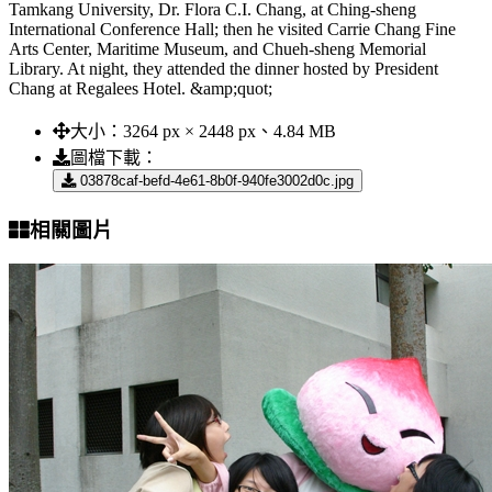
Tamkang University, Dr. Flora C.I. Chang, at Ching-sheng
International Conference Hall; then he visited Carrie Chang Fine
Arts Center, Maritime Museum, and Chueh-sheng Memorial
Library. At night, they attended the dinner hosted by President
Chang at Regalees Hotel. &amp;quot;
大小：
3264 px × 2448 px、4.84 MB
圖檔下載：
03878caf-befd-4e61-8b0f-940fe3002d0c.jpg
相關圖片