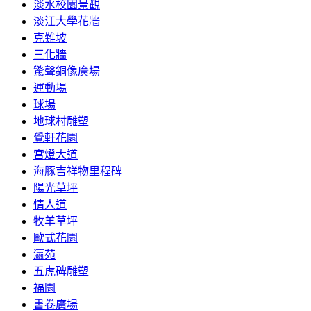
淡水校園景觀
淡江大學花牆
克難坡
三化牆
驚聲銅像廣場
運動場
球場
地球村雕塑
覺軒花園
宮燈大道
海豚吉祥物里程碑
陽光草坪
情人道
牧羊草坪
歐式花園
瀛苑
五虎碑雕塑
福園
書卷廣場