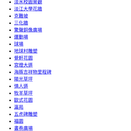
淡水校園景觀
淡江大學花牆
克難坡
三化牆
驚聲銅像廣場
運動場
球場
地球村雕塑
覺軒花園
宮燈大道
海豚吉祥物里程碑
陽光草坪
情人道
牧羊草坪
歐式花園
瀛苑
五虎碑雕塑
福園
書卷廣場