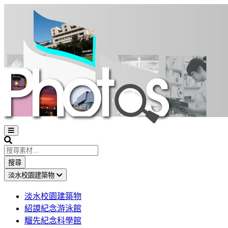
Open
sidebar
Search
搜尋
淡水校園建築物
淡水校園建築物
紹謨紀念游泳館
騮先紀念科學館