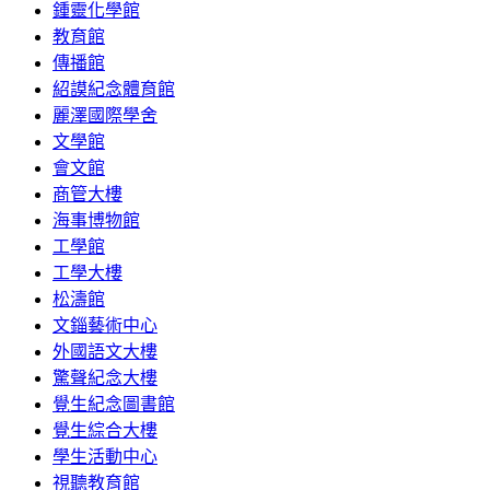
鍾靈化學館
教育館
傳播館
紹謨紀念體育館
麗澤國際學舍
文學館
會文館
商管大樓
海事博物館
工學館
工學大樓
松濤館
文錙藝術中心
外國語文大樓
驚聲紀念大樓
覺生紀念圖書館
覺生綜合大樓
學生活動中心
視聽教育館