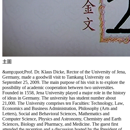
主圖
&amp;quot;Prof. Dr. Klaus Dicke, Rector of the University of Jena,
Germany, made a goodwill visit to Tamkang University on
September 25, 2009. The main purpose of his visit is to explore the
possibility of academic cooperation between two universities.
Founded in 1558, Jena University played a major role in the history
of ideas in Germany. The university has student number about
21,000. The University comprises ten Faculties: Technology, Law,
Economics and Business Administration, Philosophy (Arts and
Letters), Social and Behavioral Sciences, Mathematics and
Computer Science, Physics and Astronomy, Chemistry and Earth
Sciences, Biology and Pharmacy, and Medicine. The guest first
attended the reception and a discussion hosted by the President of