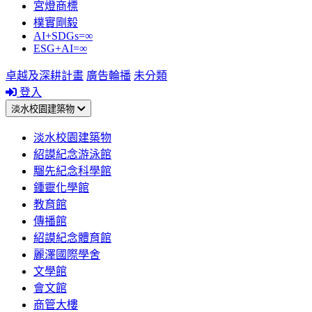
宮燈商標
樸實剛毅
AI+SDGs=∞
ESG+AI=∞
卓越及深耕計畫
廣告輪播
未分類
登入
淡水校園建築物
淡水校園建築物
紹謨紀念游泳館
騮先紀念科學館
鍾靈化學館
教育館
傳播館
紹謨紀念體育館
麗澤國際學舍
文學館
會文館
商管大樓