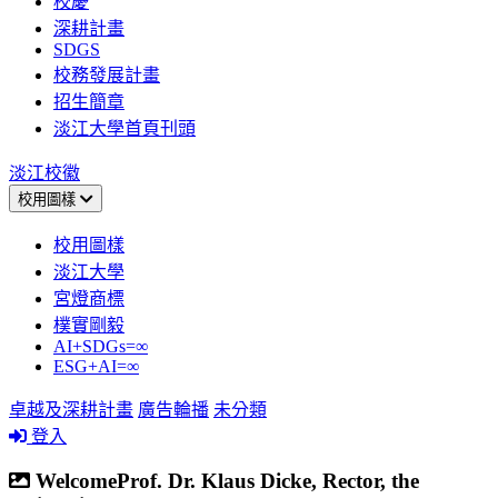
校慶
深耕計畫
SDGS
校務發展計畫
招生簡章
淡江大學首頁刊頭
淡江校徽
校用圖樣
校用圖樣
淡江大學
宮燈商標
樸實剛毅
AI+SDGs=∞
ESG+AI=∞
卓越及深耕計畫
廣告輪播
未分類
登入
WelcomeProf. Dr. Klaus Dicke, Rector, the