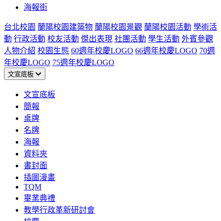
海報街
台北校園
蘭陽校園建築物
蘭陽校園景觀
蘭陽校園活動
學術活
動
行政活動
校友活動
傑出表現
社團活動
學生活動
外賓參觀
人物介紹
校園生態
60週年校慶LOGO
66週年校慶LOGO
70週
年校慶LOGO
75週年校慶LOGO
文宣底板
文宣底板
簡報
桌牌
名牌
海報
資料夾
書封面
插圖漫畫
TQM
畢業典禮
教學行政革新研討會