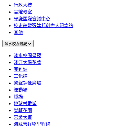
行政大樓
宮燈教室
守謙國際會議中心
校史館暨張建邦創辦人紀念館
其他
淡水校園景觀
淡水校園景觀
淡江大學花牆
克難坡
三化牆
驚聲銅像廣場
運動場
球場
地球村雕塑
覺軒花園
宮燈大道
海豚吉祥物里程碑