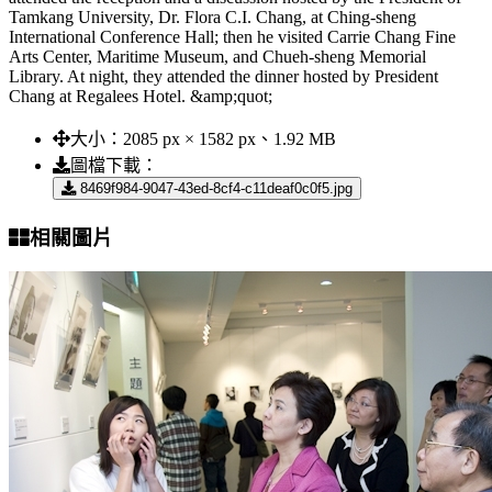
Tamkang University, Dr. Flora C.I. Chang, at Ching-sheng
International Conference Hall; then he visited Carrie Chang Fine
Arts Center, Maritime Museum, and Chueh-sheng Memorial
Library. At night, they attended the dinner hosted by President
Chang at Regalees Hotel. &amp;quot;
大小：
2085 px × 1582 px、1.92 MB
圖檔下載：
8469f984-9047-43ed-8cf4-c11deaf0c0f5.jpg
相關圖片