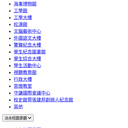
海事博物館
工學館
工學大樓
松濤館
文錙藝術中心
外國語文大樓
驚聲紀念大樓
覺生紀念圖書館
覺生綜合大樓
學生活動中心
視聽教育館
行政大樓
宮燈教室
守謙國際會議中心
校史館暨張建邦創辦人紀念館
其他
淡水校園景觀