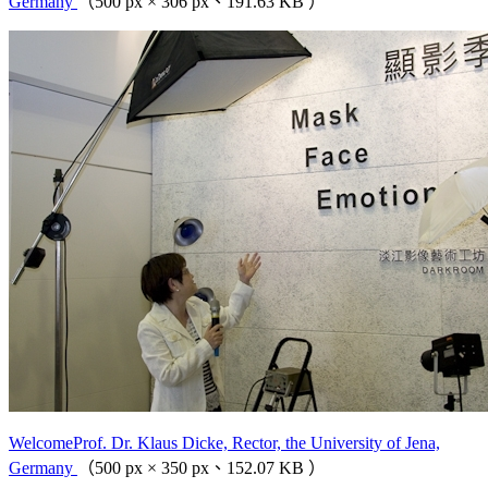
Germany
（500 px × 306 px、191.63 KB ）
WelcomeProf. Dr. Klaus Dicke, Rector, the University of Jena,
Germany
（500 px × 350 px、152.07 KB ）