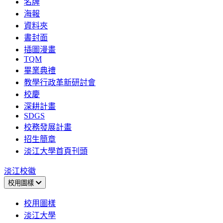
名牌
海報
資料夾
書封面
插圖漫畫
TQM
畢業典禮
教學行政革新研討會
校慶
深耕計畫
SDGS
校務發展計畫
招生簡章
淡江大學首頁刊頭
淡江校徽
校用圖樣
校用圖樣
淡江大學