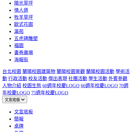
陽光草坪
情人道
牧羊草坪
歐式花園
瀛苑
五虎碑雕塑
福園
書卷廣場
海報街
台北校園
蘭陽校園建築物
蘭陽校園景觀
蘭陽校園活動
學術活
動
行政活動
校友活動
傑出表現
社團活動
學生活動
外賓參觀
人物介紹
校園生態
60週年校慶LOGO
66週年校慶LOGO
70週
年校慶LOGO
75週年校慶LOGO
文宣底板
文宣底板
簡報
桌牌