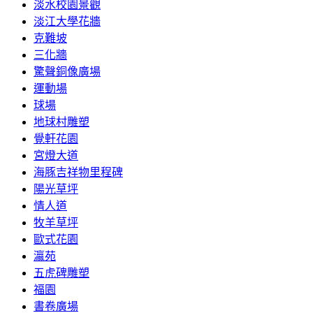
淡水校園景觀
淡江大學花牆
克難坡
三化牆
驚聲銅像廣場
運動場
球場
地球村雕塑
覺軒花園
宮燈大道
海豚吉祥物里程碑
陽光草坪
情人道
牧羊草坪
歐式花園
瀛苑
五虎碑雕塑
福園
書卷廣場