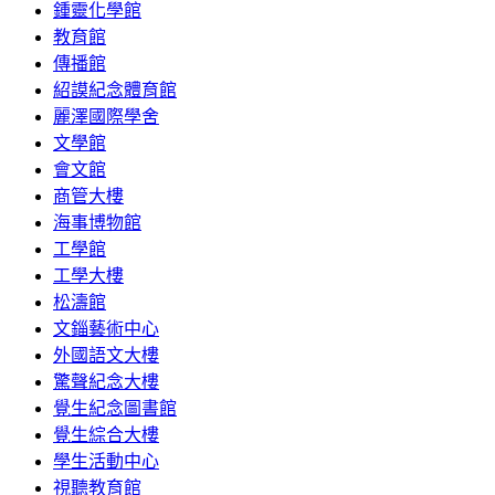
鍾靈化學館
教育館
傳播館
紹謨紀念體育館
麗澤國際學舍
文學館
會文館
商管大樓
海事博物館
工學館
工學大樓
松濤館
文錙藝術中心
外國語文大樓
驚聲紀念大樓
覺生紀念圖書館
覺生綜合大樓
學生活動中心
視聽教育館