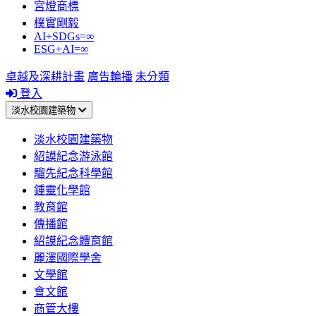
宮燈商標
樸實剛毅
AI+SDGs=∞
ESG+AI=∞
卓越及深耕計畫
廣告輪播
未分類
登入
淡水校園建築物
淡水校園建築物
紹謨紀念游泳館
騮先紀念科學館
鍾靈化學館
教育館
傳播館
紹謨紀念體育館
麗澤國際學舍
文學館
會文館
商管大樓