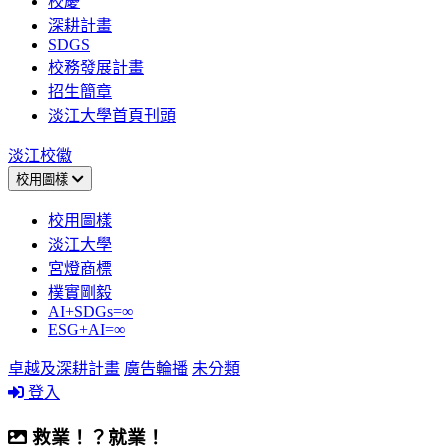
校慶
深耕計畫
SDGS
校務發展計畫
招生簡章
淡江大學首頁刊頭
淡江校徽
校用圖樣
校用圖樣
淡江大學
宮燈商標
樸實剛毅
AI+SDGs=∞
ESG+AI=∞
卓越及深耕計畫
廣告輪播
未分類
登入
救業！？就業！