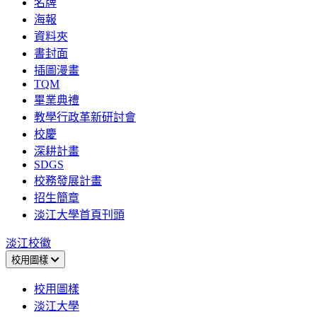
名牌
海報
資料夾
書封面
插圖漫畫
TQM
畢業典禮
教學行政革新研討會
校慶
深耕計畫
SDGS
校務發展計畫
招生簡章
淡江大學首頁刊頭
淡江校徽
校用圖樣
校用圖樣
淡江大學