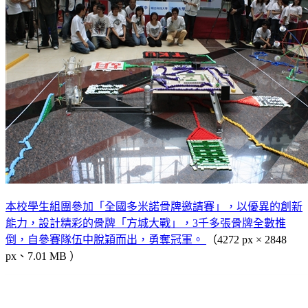
本校學生組團參加「全國多米諾骨牌邀請賽」，以優異的創新
能力，設計精彩的骨牌「方城大戰」，3千多張骨牌全數推
倒，自參賽隊伍中脫穎而出，勇奪冠軍。
（4272 px × 2848
px、7.01 MB ）