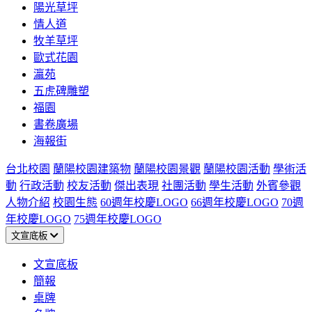
陽光草坪
情人道
牧羊草坪
歐式花園
瀛苑
五虎碑雕塑
福園
書卷廣場
海報街
台北校園
蘭陽校園建築物
蘭陽校園景觀
蘭陽校園活動
學術活
動
行政活動
校友活動
傑出表現
社團活動
學生活動
外賓參觀
人物介紹
校園生態
60週年校慶LOGO
66週年校慶LOGO
70週
年校慶LOGO
75週年校慶LOGO
文宣底板
文宣底板
簡報
桌牌