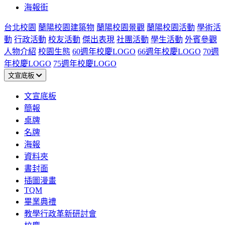
海報街
台北校園
蘭陽校園建築物
蘭陽校園景觀
蘭陽校園活動
學術活
動
行政活動
校友活動
傑出表現
社團活動
學生活動
外賓參觀
人物介紹
校園生態
60週年校慶LOGO
66週年校慶LOGO
70週
年校慶LOGO
75週年校慶LOGO
文宣底板
文宣底板
簡報
桌牌
名牌
海報
資料夾
書封面
插圖漫畫
TQM
畢業典禮
教學行政革新研討會