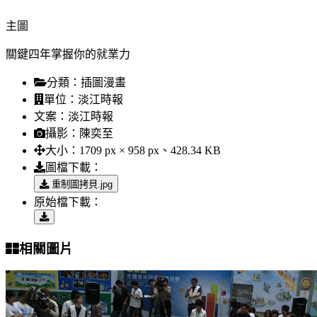
主圖
關鍵四年掌握你的就業力
分類：
插圖漫畫
單位：
淡江時報
文案：
淡江時報
攝影：
陳奕至
大小：
1709 px × 958 px、428.34 KB
圖檔下載：
重制圖拷貝.jpg
原始檔下載：
相關圖片