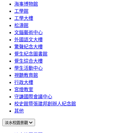
海事博物館
工學館
工學大樓
松濤館
文錙藝術中心
外國語文大樓
驚聲紀念大樓
覺生紀念圖書館
覺生綜合大樓
學生活動中心
視聽教育館
行政大樓
宮燈教室
守謙國際會議中心
校史館暨張建邦創辦人紀念館
其他
淡水校園景觀