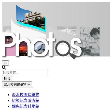
Open
sidebar
Search
搜尋
淡水校園建築物
淡水校園建築物
紹謨紀念游泳館
騮先紀念科學館