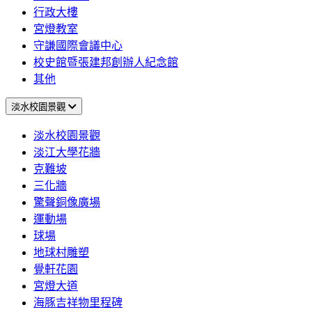
行政大樓
宮燈教室
守謙國際會議中心
校史館暨張建邦創辦人紀念館
其他
淡水校園景觀
淡水校園景觀
淡江大學花牆
克難坡
三化牆
驚聲銅像廣場
運動場
球場
地球村雕塑
覺軒花園
宮燈大道
海豚吉祥物里程碑