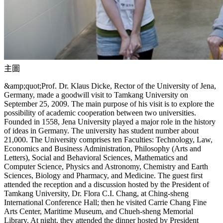
主圖
&amp;quot;Prof. Dr. Klaus Dicke, Rector of the University of Jena,
Germany, made a goodwill visit to Tamkang University on
September 25, 2009. The main purpose of his visit is to explore the
possibility of academic cooperation between two universities.
Founded in 1558, Jena University played a major role in the history
of ideas in Germany. The university has student number about
21,000. The University comprises ten Faculties: Technology, Law,
Economics and Business Administration, Philosophy (Arts and
Letters), Social and Behavioral Sciences, Mathematics and
Computer Science, Physics and Astronomy, Chemistry and Earth
Sciences, Biology and Pharmacy, and Medicine. The guest first
attended the reception and a discussion hosted by the President of
Tamkang University, Dr. Flora C.I. Chang, at Ching-sheng
International Conference Hall; then he visited Carrie Chang Fine
Arts Center, Maritime Museum, and Chueh-sheng Memorial
Library. At night, they attended the dinner hosted by President