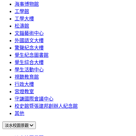
海事博物館
工學館
工學大樓
松濤館
文錙藝術中心
外國語文大樓
驚聲紀念大樓
覺生紀念圖書館
覺生綜合大樓
學生活動中心
視聽教育館
行政大樓
宮燈教室
守謙國際會議中心
校史館暨張建邦創辦人紀念館
其他
淡水校園景觀