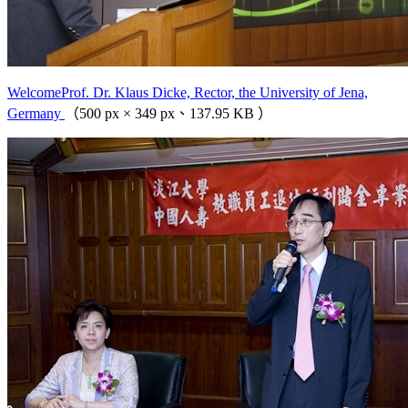
WelcomeProf. Dr. Klaus Dicke, Rector, the University of Jena,
Germany
（500 px × 349 px、137.95 KB ）