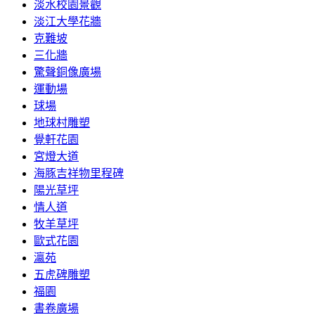
淡水校園景觀
淡江大學花牆
克難坡
三化牆
驚聲銅像廣場
運動場
球場
地球村雕塑
覺軒花園
宮燈大道
海豚吉祥物里程碑
陽光草坪
情人道
牧羊草坪
歐式花園
瀛苑
五虎碑雕塑
福園
書卷廣場