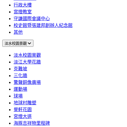
行政大樓
宮燈教室
守謙國際會議中心
校史館暨張建邦創辦人紀念館
其他
淡水校園景觀
淡水校園景觀
淡江大學花牆
克難坡
三化牆
驚聲銅像廣場
運動場
球場
地球村雕塑
覺軒花園
宮燈大道
海豚吉祥物里程碑