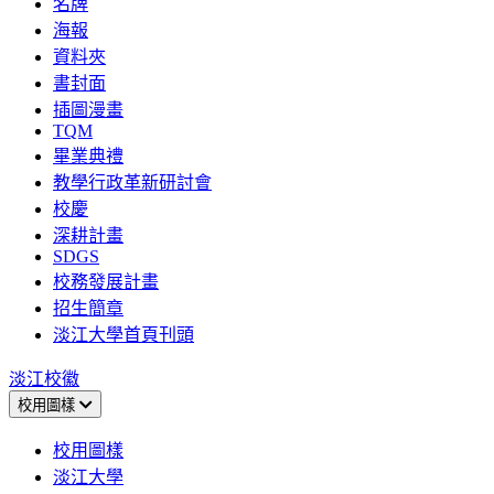
名牌
海報
資料夾
書封面
插圖漫畫
TQM
畢業典禮
教學行政革新研討會
校慶
深耕計畫
SDGS
校務發展計畫
招生簡章
淡江大學首頁刊頭
淡江校徽
校用圖樣
校用圖樣
淡江大學