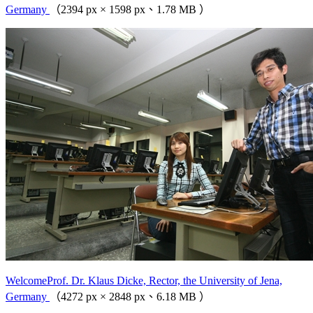
Germany
（2394 px × 1598 px、1.78 MB ）
WelcomeProf. Dr. Klaus Dicke, Rector, the University of Jena,
Germany
（4272 px × 2848 px、6.18 MB ）