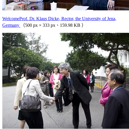
WelcomeProf. Dr. Klaus Dicke, Rector, the University of Jena,
Germany
（500 px × 333 px、159.98 KB ）