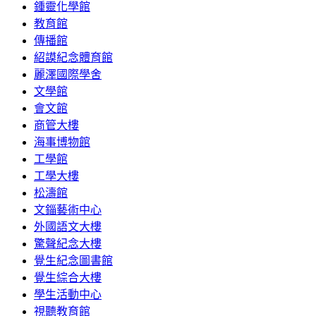
鍾靈化學館
教育館
傳播館
紹謨紀念體育館
麗澤國際學舍
文學館
會文館
商管大樓
海事博物館
工學館
工學大樓
松濤館
文錙藝術中心
外國語文大樓
驚聲紀念大樓
覺生紀念圖書館
覺生綜合大樓
學生活動中心
視聽教育館