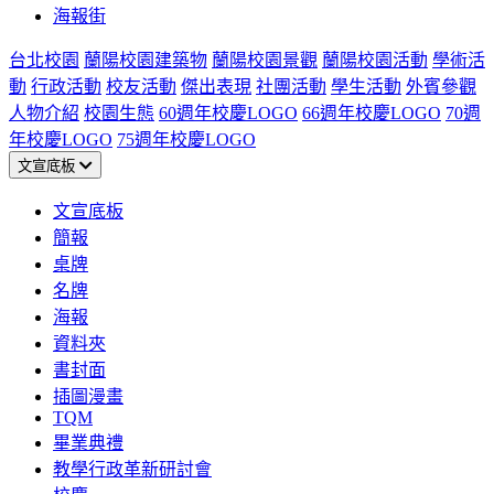
海報街
台北校園
蘭陽校園建築物
蘭陽校園景觀
蘭陽校園活動
學術活
動
行政活動
校友活動
傑出表現
社團活動
學生活動
外賓參觀
人物介紹
校園生態
60週年校慶LOGO
66週年校慶LOGO
70週
年校慶LOGO
75週年校慶LOGO
文宣底板
文宣底板
簡報
桌牌
名牌
海報
資料夾
書封面
插圖漫畫
TQM
畢業典禮
教學行政革新研討會