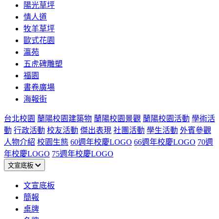
陽光草坪
情人道
牧羊草坪
歐式花園
瀛苑
五虎碑雕塑
福園
書卷廣場
海報街
台北校園
蘭陽校園建築物
蘭陽校園景觀
蘭陽校園活動
學術活
動
行政活動
校友活動
傑出表現
社團活動
學生活動
外賓參觀
人物介紹
校園生態
60週年校慶LOGO
66週年校慶LOGO
70週
年校慶LOGO
75週年校慶LOGO
文宣底板
文宣底板
簡報
桌牌