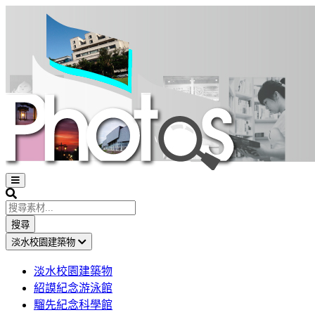
Open
sidebar
Search
搜尋
淡水校園建築物
淡水校園建築物
紹謨紀念游泳館
騮先紀念科學館