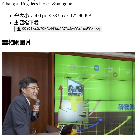
Chang at Regalees Hotel. &amp;quot;
大小：
500 px × 333 px、125.96 KB
圖檔下載：
99a91be9-39b5-4d3e-8373-4cf06a1ea50c.jpg
相關圖片