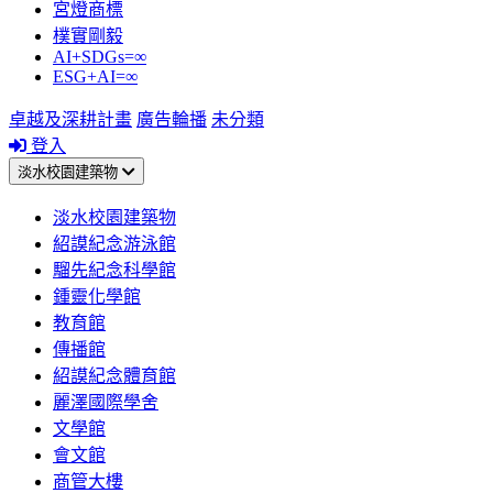
宮燈商標
樸實剛毅
AI+SDGs=∞
ESG+AI=∞
卓越及深耕計畫
廣告輪播
未分類
登入
淡水校園建築物
淡水校園建築物
紹謨紀念游泳館
騮先紀念科學館
鍾靈化學館
教育館
傳播館
紹謨紀念體育館
麗澤國際學舍
文學館
會文館
商管大樓