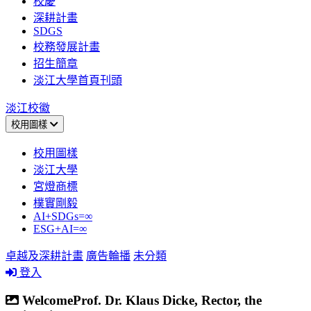
校慶
深耕計畫
SDGS
校務發展計畫
招生簡章
淡江大學首頁刊頭
淡江校徽
校用圖樣
校用圖樣
淡江大學
宮燈商標
樸實剛毅
AI+SDGs=∞
ESG+AI=∞
卓越及深耕計畫
廣告輪播
未分類
登入
WelcomeProf. Dr. Klaus Dicke, Rector, the