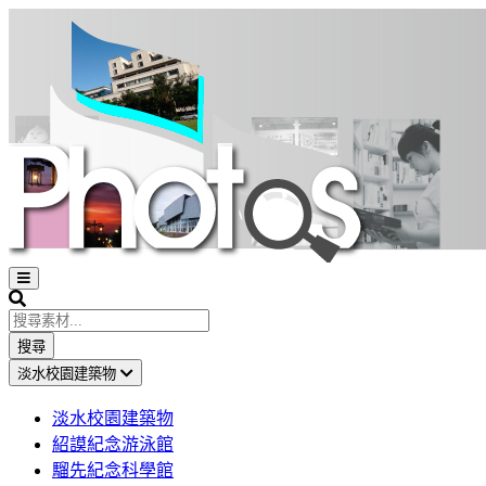
Open
sidebar
Search
搜尋
淡水校園建築物
淡水校園建築物
紹謨紀念游泳館
騮先紀念科學館