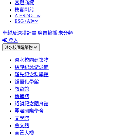
宮燈商標
樸實剛毅
AI+SDGs=∞
ESG+AI=∞
卓越及深耕計畫
廣告輪播
未分類
登入
淡水校園建築物
淡水校園建築物
紹謨紀念游泳館
騮先紀念科學館
鍾靈化學館
教育館
傳播館
紹謨紀念體育館
麗澤國際學舍
文學館
會文館
商管大樓