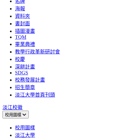
名牌
海報
資料夾
書封面
插圖漫畫
TQM
畢業典禮
教學行政革新研討會
校慶
深耕計畫
SDGS
校務發展計畫
招生簡章
淡江大學首頁刊頭
淡江校徽
校用圖樣
校用圖樣
淡江大學