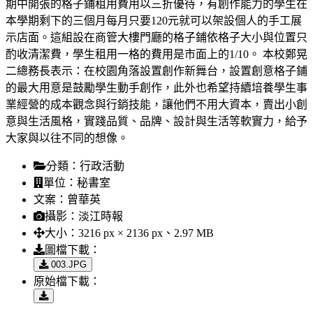
期中開張的格子鋪租用費用以三折優待，有創作能力的學生在
本學期剩下的三個月每月只要120元就可以架設個人的手工展
示店面。這組設在商管大樓門廳的格子鋪依格子大小與位置只
酌收清潔費，學生租用一格的費用是市面上的1/10。 本校鄭晃
二總務長表示：在校園角落設置創作新舞台，設置創意格子鋪
的最大用意是鼓勵學生動手創作，此外也希望持續培養學生事
業經營的成本觀念與行銷技能，讓他們不用大資本，賣出小創
意與生活風格，實踐品質、品牌、設計與生活等軟實力，給予
大家與以往不同的想像。
分類：
行政活動
單位：
秘書室
文案：
曾華英
攝影：
淡江時報
大小：
3216 px × 2136 px、2.97 MB
圖檔下載：
003.JPG
原始檔下載：