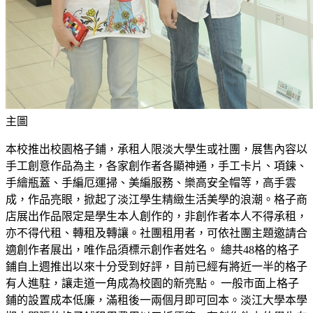
主圖
本校推出校園格子鋪，承租人限淡大學生或社團，展售內容以
手工創意作品為主，各家創作者各顯神通，手工卡片、項鍊、
手繪瓶蓋、手編厄運掃、美編服務、樂高安全帽等，高手雲
成，作品亮眼，掀起了淡江學生精緻生活美學的浪潮。格子商
店展出作品限定是學生本人創作的，非創作者本人不得承租，
亦不得代租、轉租及轉讓。社團租用者，可依社團主題邀請合
適創作者展出，唯作品須標示創作者姓名。 總共48格的格子
鋪自上週推出以來十分受到好評，目前已經有將近一半的格子
有人進駐，讓走道一角成為校園的新亮點。 一般市面上格子
鋪的設置成本低廉，滿租後一兩個月即可回本。淡江大學本學