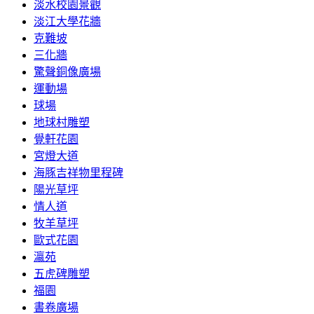
淡水校園景觀
淡江大學花牆
克難坡
三化牆
驚聲銅像廣場
運動場
球場
地球村雕塑
覺軒花園
宮燈大道
海豚吉祥物里程碑
陽光草坪
情人道
牧羊草坪
歐式花園
瀛苑
五虎碑雕塑
福園
書卷廣場