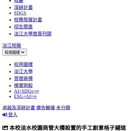
校慶
深耕計畫
SDGS
校務發展計畫
招生簡章
淡江大學首頁刊頭
淡江校徽
校用圖樣
校用圖樣
淡江大學
宮燈商標
樸實剛毅
AI+SDGs=∞
ESG+AI=∞
卓越及深耕計畫
廣告輪播
未分類
登入
本校淡水校園商管大樓設置的手工創意格子鋪這