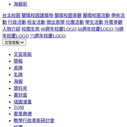
海報街
台北校園
蘭陽校園建築物
蘭陽校園景觀
蘭陽校園活動
學術活
動
行政活動
校友活動
傑出表現
社團活動
學生活動
外賓參觀
人物介紹
校園生態
60週年校慶LOGO
66週年校慶LOGO
70週
年校慶LOGO
75週年校慶LOGO
文宣底板
文宣底板
簡報
桌牌
名牌
海報
資料夾
書封面
插圖漫畫
TQM
畢業典禮
教學行政革新研討會