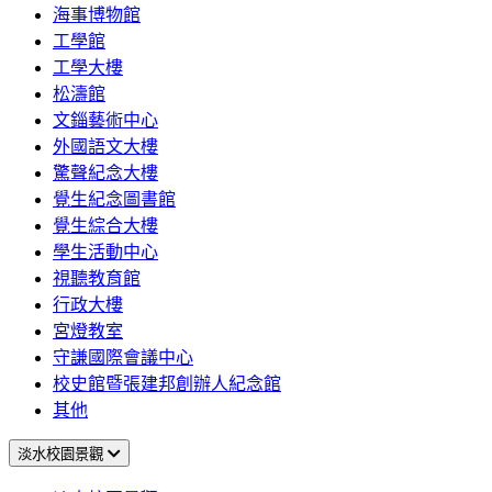
海事博物館
工學館
工學大樓
松濤館
文錙藝術中心
外國語文大樓
驚聲紀念大樓
覺生紀念圖書館
覺生綜合大樓
學生活動中心
視聽教育館
行政大樓
宮燈教室
守謙國際會議中心
校史館暨張建邦創辦人紀念館
其他
淡水校園景觀