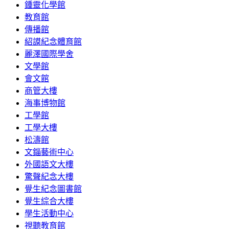
鍾靈化學館
教育館
傳播館
紹謨紀念體育館
麗澤國際學舍
文學館
會文館
商管大樓
海事博物館
工學館
工學大樓
松濤館
文錙藝術中心
外國語文大樓
驚聲紀念大樓
覺生紀念圖書館
覺生綜合大樓
學生活動中心
視聽教育館