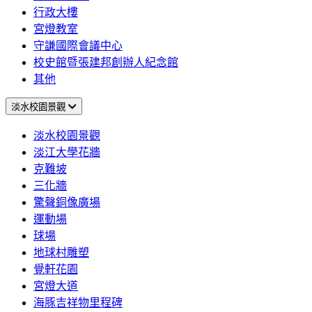
行政大樓
宮燈教室
守謙國際會議中心
校史館暨張建邦創辦人紀念館
其他
淡水校園景觀
淡水校園景觀
淡江大學花牆
克難坡
三化牆
驚聲銅像廣場
運動場
球場
地球村雕塑
覺軒花園
宮燈大道
海豚吉祥物里程碑