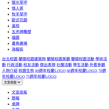
陽光草坪
情人道
牧羊草坪
歐式花園
瀛苑
五虎碑雕塑
福園
書卷廣場
海報街
台北校園
蘭陽校園建築物
蘭陽校園景觀
蘭陽校園活動
學術活
動
行政活動
校友活動
傑出表現
社團活動
學生活動
外賓參觀
人物介紹
校園生態
60週年校慶LOGO
66週年校慶LOGO
70週
年校慶LOGO
75週年校慶LOGO
文宣底板
文宣底板
簡報
桌牌