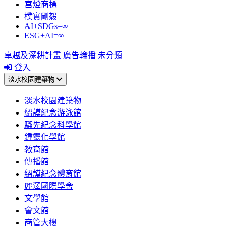
宮燈商標
樸實剛毅
AI+SDGs=∞
ESG+AI=∞
卓越及深耕計畫
廣告輪播
未分類
登入
淡水校園建築物
淡水校園建築物
紹謨紀念游泳館
騮先紀念科學館
鍾靈化學館
教育館
傳播館
紹謨紀念體育館
麗澤國際學舍
文學館
會文館
商管大樓