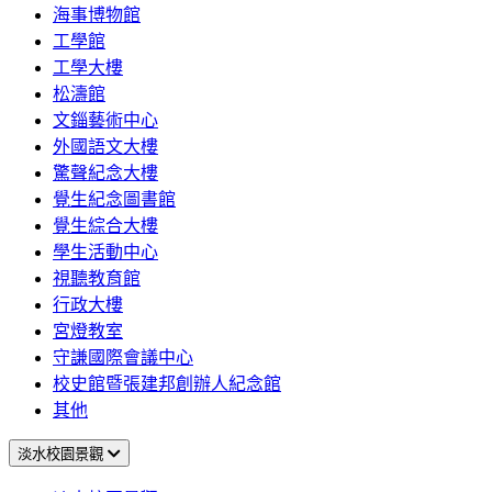
海事博物館
工學館
工學大樓
松濤館
文錙藝術中心
外國語文大樓
驚聲紀念大樓
覺生紀念圖書館
覺生綜合大樓
學生活動中心
視聽教育館
行政大樓
宮燈教室
守謙國際會議中心
校史館暨張建邦創辦人紀念館
其他
淡水校園景觀