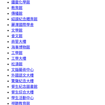
鍾靈化學館
教育館
傳播館
紹謨紀念體育館
麗澤國際學舍
文學館
會文館
商管大樓
海事博物館
工學館
工學大樓
松濤館
文錙藝術中心
外國語文大樓
驚聲紀念大樓
覺生紀念圖書館
覺生綜合大樓
學生活動中心
視聽教育館