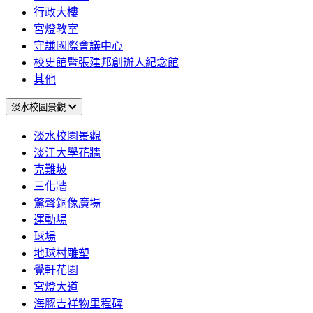
行政大樓
宮燈教室
守謙國際會議中心
校史館暨張建邦創辦人紀念館
其他
淡水校園景觀
淡水校園景觀
淡江大學花牆
克難坡
三化牆
驚聲銅像廣場
運動場
球場
地球村雕塑
覺軒花園
宮燈大道
海豚吉祥物里程碑