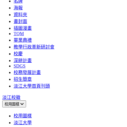
名牌
海報
資料夾
書封面
插圖漫畫
TQM
畢業典禮
教學行政革新研討會
校慶
深耕計畫
SDGS
校務發展計畫
招生簡章
淡江大學首頁刊頭
淡江校徽
校用圖樣
校用圖樣
淡江大學