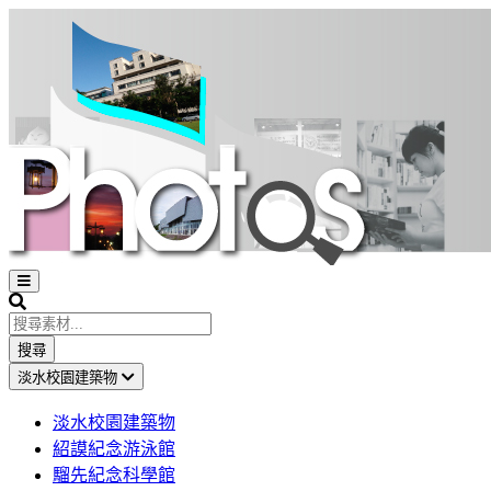
Open
sidebar
Search
搜尋
淡水校園建築物
淡水校園建築物
紹謨紀念游泳館
騮先紀念科學館