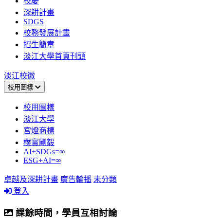
校慶
深耕計畫
SDGS
校務發展計畫
招生簡章
淡江大學首頁刊頭
淡江校徽
校用圖樣
校用圖樣
淡江大學
宮燈商標
樸實剛毅
AI+SDGs=∞
ESG+AI=∞
卓越及深耕計畫
廣告輪播
未分類
登入
課餘時間，學員互相討論