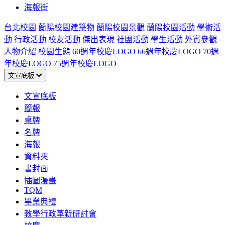
海報街
台北校園
蘭陽校園建築物
蘭陽校園景觀
蘭陽校園活動
學術活
動
行政活動
校友活動
傑出表現
社團活動
學生活動
外賓參觀
人物介紹
校園生態
60週年校慶LOGO
66週年校慶LOGO
70週
年校慶LOGO
75週年校慶LOGO
文宣底板
文宣底板
簡報
桌牌
名牌
海報
資料夾
書封面
插圖漫畫
TQM
畢業典禮
教學行政革新研討會