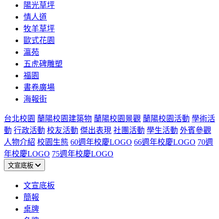
陽光草坪
情人道
牧羊草坪
歐式花園
瀛苑
五虎碑雕塑
福園
書卷廣場
海報街
台北校園
蘭陽校園建築物
蘭陽校園景觀
蘭陽校園活動
學術活
動
行政活動
校友活動
傑出表現
社團活動
學生活動
外賓參觀
人物介紹
校園生態
60週年校慶LOGO
66週年校慶LOGO
70週
年校慶LOGO
75週年校慶LOGO
文宣底板
文宣底板
簡報
桌牌