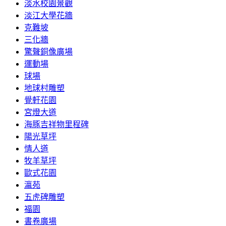
淡水校園景觀
淡江大學花牆
克難坡
三化牆
驚聲銅像廣場
運動場
球場
地球村雕塑
覺軒花園
宮燈大道
海豚吉祥物里程碑
陽光草坪
情人道
牧羊草坪
歐式花園
瀛苑
五虎碑雕塑
福園
書卷廣場