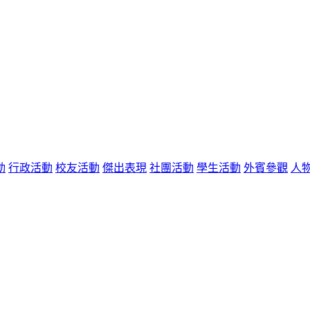
動
行政活動
校友活動
傑出表現
社團活動
學生活動
外賓參觀
人