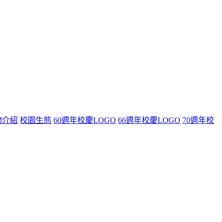
物介紹
校園生態
60週年校慶LOGO
66週年校慶LOGO
70週年校