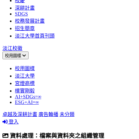
校慶
深耕計畫
SDGS
校務發展計畫
招生簡章
淡江大學首頁刊頭
淡江校徽
校用圖樣
校用圖樣
淡江大學
宮燈商標
樸實剛毅
AI+SDGs=∞
ESG+AI=∞
卓越及深耕計畫
廣告輪播
未分類
登入
資料處理：檔案與資料夾之組織管理