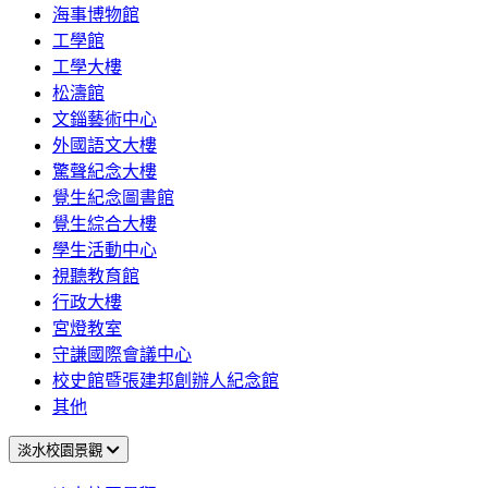
海事博物館
工學館
工學大樓
松濤館
文錙藝術中心
外國語文大樓
驚聲紀念大樓
覺生紀念圖書館
覺生綜合大樓
學生活動中心
視聽教育館
行政大樓
宮燈教室
守謙國際會議中心
校史館暨張建邦創辦人紀念館
其他
淡水校園景觀