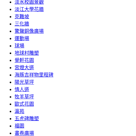
淡水校園景觀
淡江大學花牆
克難坡
三化牆
驚聲銅像廣場
運動場
球場
地球村雕塑
覺軒花園
宮燈大道
海豚吉祥物里程碑
陽光草坪
情人道
牧羊草坪
歐式花園
瀛苑
五虎碑雕塑
福園
書卷廣場