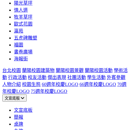
陽光草坪
情人道
牧羊草坪
歐式花園
瀛苑
五虎碑雕塑
福園
書卷廣場
海報街
台北校園
蘭陽校園建築物
蘭陽校園景觀
蘭陽校園活動
學術活
動
行政活動
校友活動
傑出表現
社團活動
學生活動
外賓參觀
人物介紹
校園生態
60週年校慶LOGO
66週年校慶LOGO
70週
年校慶LOGO
75週年校慶LOGO
文宣底板
文宣底板
簡報
桌牌