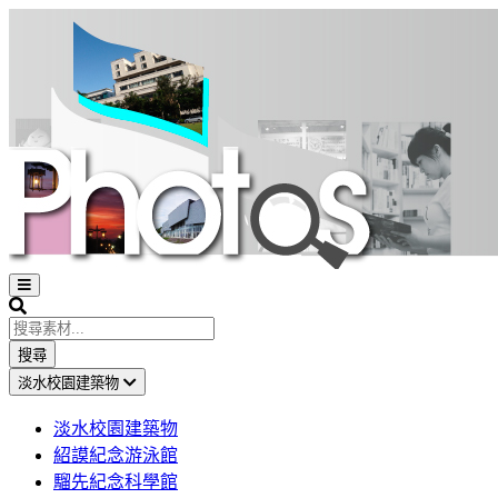
Open
sidebar
Search
搜尋
淡水校園建築物
淡水校園建築物
紹謨紀念游泳館
騮先紀念科學館