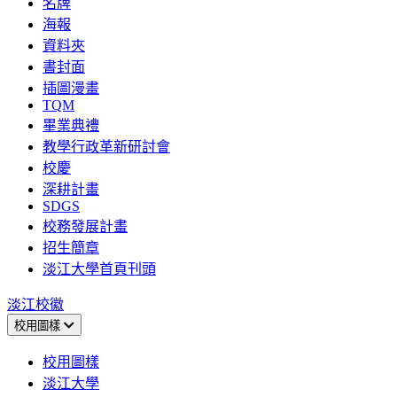
名牌
海報
資料夾
書封面
插圖漫畫
TQM
畢業典禮
教學行政革新研討會
校慶
深耕計畫
SDGS
校務發展計畫
招生簡章
淡江大學首頁刊頭
淡江校徽
校用圖樣
校用圖樣
淡江大學