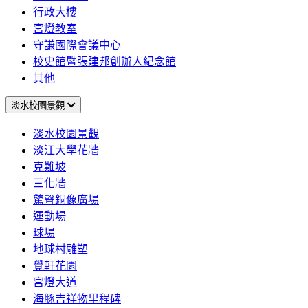
行政大樓
宮燈教室
守謙國際會議中心
校史館暨張建邦創辦人紀念館
其他
淡水校園景觀
淡水校園景觀
淡江大學花牆
克難坡
三化牆
驚聲銅像廣場
運動場
球場
地球村雕塑
覺軒花園
宮燈大道
海豚吉祥物里程碑