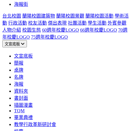
海報街
台北校園
蘭陽校園建築物
蘭陽校園景觀
蘭陽校園活動
學術活
動
行政活動
校友活動
傑出表現
社團活動
學生活動
外賓參觀
人物介紹
校園生態
60週年校慶LOGO
66週年校慶LOGO
70週
年校慶LOGO
75週年校慶LOGO
文宣底板
文宣底板
簡報
桌牌
名牌
海報
資料夾
書封面
插圖漫畫
TQM
畢業典禮
教學行政革新研討會