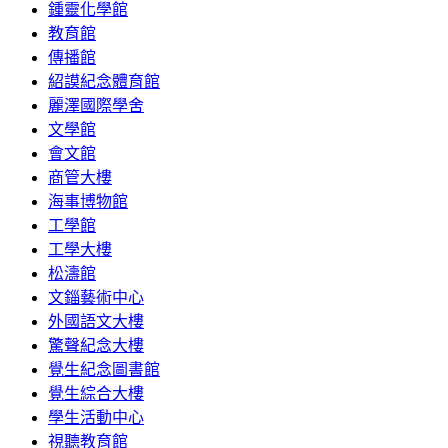
鍾靈化學館
教育館
傳播館
紹謨紀念體育館
麗澤國際學舍
文學館
會文館
商管大樓
海事博物館
工學館
工學大樓
松濤館
文錙藝術中心
外國語文大樓
驚聲紀念大樓
覺生紀念圖書館
覺生綜合大樓
學生活動中心
視聽教育館