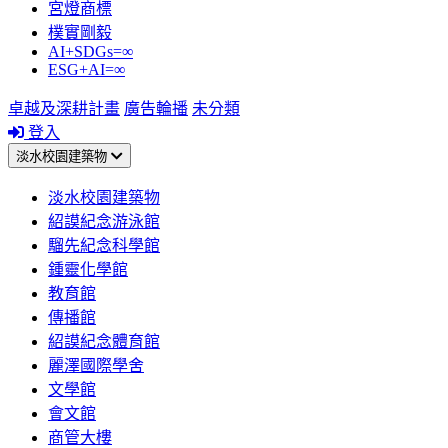
宮燈商標
樸實剛毅
AI+SDGs=∞
ESG+AI=∞
卓越及深耕計畫
廣告輪播
未分類
登入
淡水校園建築物
淡水校園建築物
紹謨紀念游泳館
騮先紀念科學館
鍾靈化學館
教育館
傳播館
紹謨紀念體育館
麗澤國際學舍
文學館
會文館
商管大樓