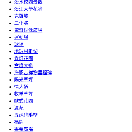
淡水校園景觀
淡江大學花牆
克難坡
三化牆
驚聲銅像廣場
運動場
球場
地球村雕塑
覺軒花園
宮燈大道
海豚吉祥物里程碑
陽光草坪
情人道
牧羊草坪
歐式花園
瀛苑
五虎碑雕塑
福園
書卷廣場