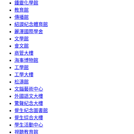
鍾靈化學館
教育館
傳播館
紹謨紀念體育館
麗澤國際學舍
文學館
會文館
商管大樓
海事博物館
工學館
工學大樓
松濤館
文錙藝術中心
外國語文大樓
驚聲紀念大樓
覺生紀念圖書館
覺生綜合大樓
學生活動中心
視聽教育館