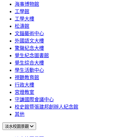
海事博物館
工學館
工學大樓
松濤館
文錙藝術中心
外國語文大樓
驚聲紀念大樓
覺生紀念圖書館
覺生綜合大樓
學生活動中心
視聽教育館
行政大樓
宮燈教室
守謙國際會議中心
校史館暨張建邦創辦人紀念館
其他
淡水校園景觀