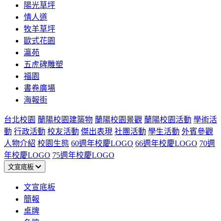
陽光草坪
情人道
牧羊草坪
歐式花園
瀛苑
五虎碑雕塑
福園
書卷廣場
海報街
台北校園
蘭陽校園建築物
蘭陽校園景觀
蘭陽校園活動
學術活
動
行政活動
校友活動
傑出表現
社團活動
學生活動
外賓參觀
人物介紹
校園生態
60週年校慶LOGO
66週年校慶LOGO
70週
年校慶LOGO
75週年校慶LOGO
文宣底板
文宣底板
簡報
桌牌