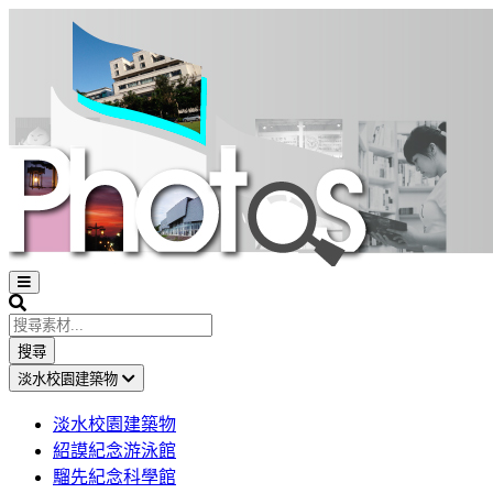
Open
sidebar
Search
搜尋
淡水校園建築物
淡水校園建築物
紹謨紀念游泳館
騮先紀念科學館