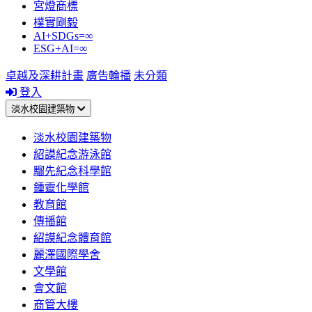
宮燈商標
樸實剛毅
AI+SDGs=∞
ESG+AI=∞
卓越及深耕計畫
廣告輪播
未分類
登入
淡水校園建築物
淡水校園建築物
紹謨紀念游泳館
騮先紀念科學館
鍾靈化學館
教育館
傳播館
紹謨紀念體育館
麗澤國際學舍
文學館
會文館
商管大樓