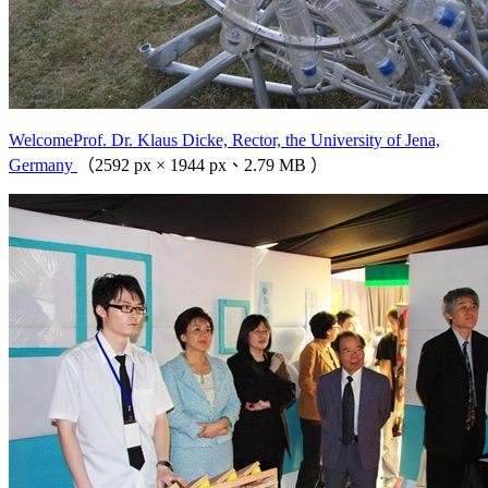
WelcomeProf. Dr. Klaus Dicke, Rector, the University of Jena,
Germany
（2592 px × 1944 px、2.79 MB ）