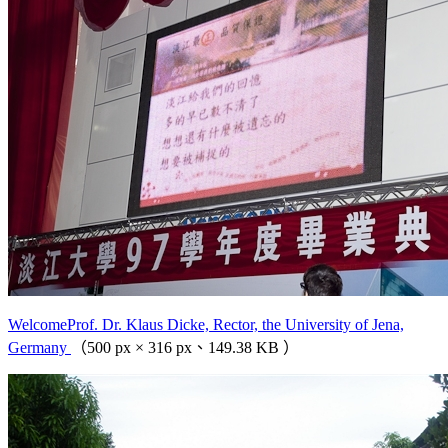
WelcomeProf. Dr. Klaus Dicke, Rector, the University of Jena,
Germany
（500 px × 316 px、149.38 KB ）