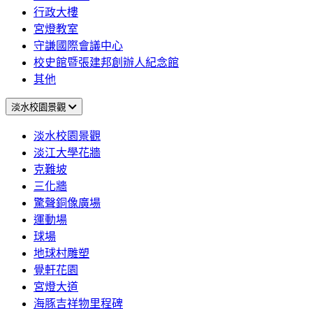
行政大樓
宮燈教室
守謙國際會議中心
校史館暨張建邦創辦人紀念館
其他
淡水校園景觀
淡水校園景觀
淡江大學花牆
克難坡
三化牆
驚聲銅像廣場
運動場
球場
地球村雕塑
覺軒花園
宮燈大道
海豚吉祥物里程碑