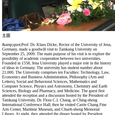
主圖
&amp;quot;Prof. Dr. Klaus Dicke, Rector of the University of Jena,
Germany, made a goodwill visit to Tamkang University on
September 25, 2009. The main purpose of his visit is to explore the
possibility of academic cooperation between two universities.
Founded in 1558, Jena University played a major role in the history
of ideas in Germany. The university has student number about
21,000. The University comprises ten Faculties: Technology, Law,
Economics and Business Administration, Philosophy (Arts and
Letters), Social and Behavioral Sciences, Mathematics and
Computer Science, Physics and Astronomy, Chemistry and Earth
Sciences, Biology and Pharmacy, and Medicine. The guest first
attended the reception and a discussion hosted by the President of
Tamkang University, Dr. Flora C.I. Chang, at Ching-sheng
International Conference Hall; then he visited Carrie Chang Fine
Arts Center, Maritime Museum, and Chueh-sheng Memorial
Library. At night, they attended the dinner hosted by President