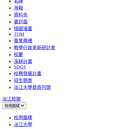
名牌
海報
資料夾
書封面
插圖漫畫
TQM
畢業典禮
教學行政革新研討會
校慶
深耕計畫
SDGS
校務發展計畫
招生簡章
淡江大學首頁刊頭
淡江校徽
校用圖樣
校用圖樣
淡江大學