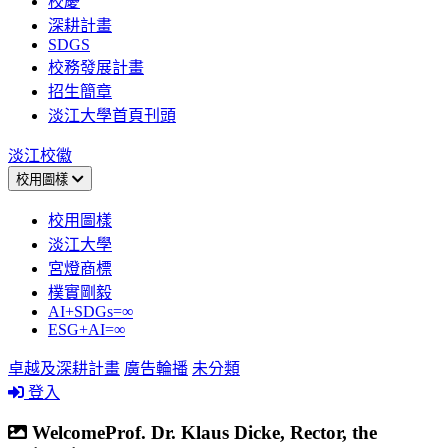
校慶
深耕計畫
SDGS
校務發展計畫
招生簡章
淡江大學首頁刊頭
淡江校徽
校用圖樣
校用圖樣
淡江大學
宮燈商標
樸實剛毅
AI+SDGs=∞
ESG+AI=∞
卓越及深耕計畫
廣告輪播
未分類
登入
WelcomeProf. Dr. Klaus Dicke, Rector, the