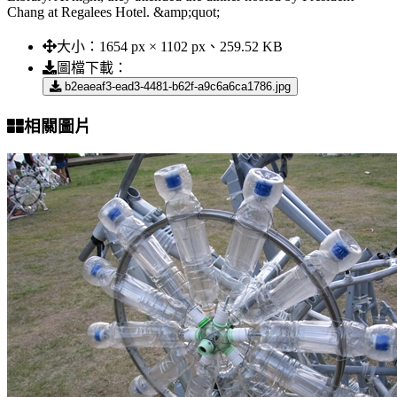
Chang at Regalees Hotel. &amp;quot;
大小：
1654 px × 1102 px、259.52 KB
圖檔下載：
b2eaeaf3-ead3-4481-b62f-a9c6a6ca1786.jpg
相關圖片