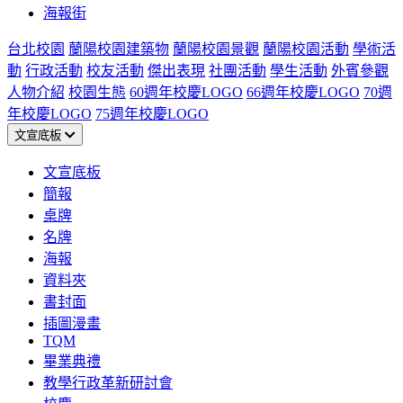
海報街
台北校園
蘭陽校園建築物
蘭陽校園景觀
蘭陽校園活動
學術活
動
行政活動
校友活動
傑出表現
社團活動
學生活動
外賓參觀
人物介紹
校園生態
60週年校慶LOGO
66週年校慶LOGO
70週
年校慶LOGO
75週年校慶LOGO
文宣底板
文宣底板
簡報
桌牌
名牌
海報
資料夾
書封面
插圖漫畫
TQM
畢業典禮
教學行政革新研討會