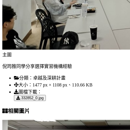
主圖
倪筠雅同學分享選擇實習機構經驗
分類：
卓越及深耕計畫
大小：
1477 px × 1108 px、110.66 KB
圖檔下載：
332852_0.jpg
相關圖片