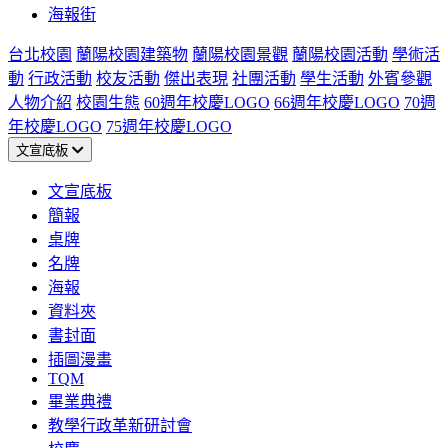
海報街
台北校園
蘭陽校園建築物
蘭陽校園景觀
蘭陽校園活動
學術活
動
行政活動
校友活動
傑出表現
社團活動
學生活動
外賓參觀
人物介紹
校園生態
60週年校慶LOGO
66週年校慶LOGO
70週
年校慶LOGO
75週年校慶LOGO
文宣底板
文宣底板
簡報
桌牌
名牌
海報
資料夾
書封面
插圖漫畫
TQM
畢業典禮
教學行政革新研討會