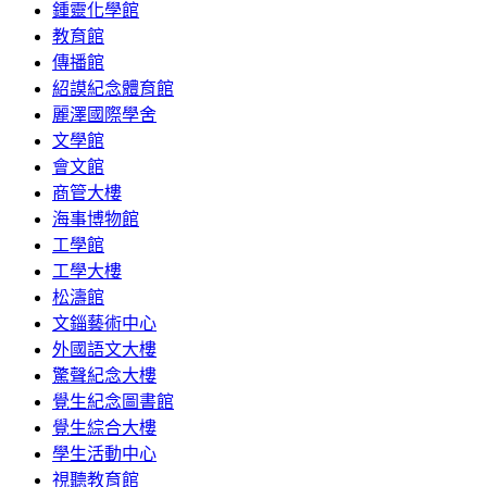
鍾靈化學館
教育館
傳播館
紹謨紀念體育館
麗澤國際學舍
文學館
會文館
商管大樓
海事博物館
工學館
工學大樓
松濤館
文錙藝術中心
外國語文大樓
驚聲紀念大樓
覺生紀念圖書館
覺生綜合大樓
學生活動中心
視聽教育館