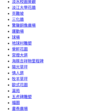
淡水校園景觀
淡江大學花牆
克難坡
三化牆
驚聲銅像廣場
運動場
球場
地球村雕塑
覺軒花園
宮燈大道
海豚吉祥物里程碑
陽光草坪
情人道
牧羊草坪
歐式花園
瀛苑
五虎碑雕塑
福園
書卷廣場