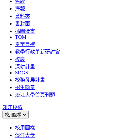
名牌
海報
資料夾
書封面
插圖漫畫
TQM
畢業典禮
教學行政革新研討會
校慶
深耕計畫
SDGS
校務發展計畫
招生簡章
淡江大學首頁刊頭
淡江校徽
校用圖樣
校用圖樣
淡江大學