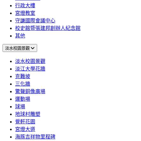
行政大樓
宮燈教室
守謙國際會議中心
校史館暨張建邦創辦人紀念館
其他
淡水校園景觀
淡水校園景觀
淡江大學花牆
克難坡
三化牆
驚聲銅像廣場
運動場
球場
地球村雕塑
覺軒花園
宮燈大道
海豚吉祥物里程碑