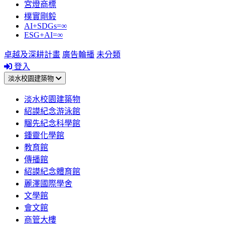
宮燈商標
樸實剛毅
AI+SDGs=∞
ESG+AI=∞
卓越及深耕計畫
廣告輪播
未分類
登入
淡水校園建築物
淡水校園建築物
紹謨紀念游泳館
騮先紀念科學館
鍾靈化學館
教育館
傳播館
紹謨紀念體育館
麗澤國際學舍
文學館
會文館
商管大樓