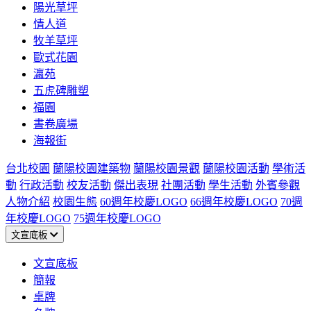
陽光草坪
情人道
牧羊草坪
歐式花園
瀛苑
五虎碑雕塑
福園
書卷廣場
海報街
台北校園
蘭陽校園建築物
蘭陽校園景觀
蘭陽校園活動
學術活
動
行政活動
校友活動
傑出表現
社團活動
學生活動
外賓參觀
人物介紹
校園生態
60週年校慶LOGO
66週年校慶LOGO
70週
年校慶LOGO
75週年校慶LOGO
文宣底板
文宣底板
簡報
桌牌