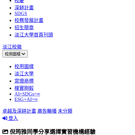
校慶
深耕計畫
SDGS
校務發展計畫
招生簡章
淡江大學首頁刊頭
淡江校徽
校用圖樣
校用圖樣
淡江大學
宮燈商標
樸實剛毅
AI+SDGs=∞
ESG+AI=∞
卓越及深耕計畫
廣告輪播
未分類
登入
倪筠雅同學分享選擇實習機構經驗