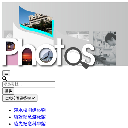
Open
sidebar
Search
搜尋
淡水校園建築物
淡水校園建築物
紹謨紀念游泳館
騮先紀念科學館