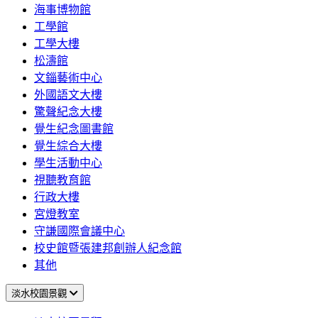
海事博物館
工學館
工學大樓
松濤館
文錙藝術中心
外國語文大樓
驚聲紀念大樓
覺生紀念圖書館
覺生綜合大樓
學生活動中心
視聽教育館
行政大樓
宮燈教室
守謙國際會議中心
校史館暨張建邦創辦人紀念館
其他
淡水校園景觀