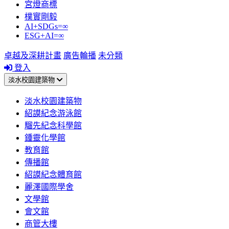
宮燈商標
樸實剛毅
AI+SDGs=∞
ESG+AI=∞
卓越及深耕計畫
廣告輪播
未分類
登入
淡水校園建築物
淡水校園建築物
紹謨紀念游泳館
騮先紀念科學館
鍾靈化學館
教育館
傳播館
紹謨紀念體育館
麗澤國際學舍
文學館
會文館
商管大樓