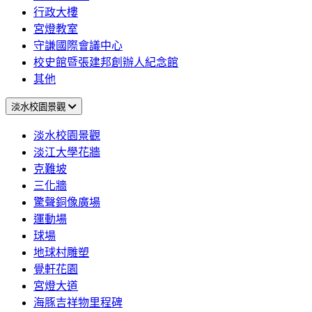
行政大樓
宮燈教室
守謙國際會議中心
校史館暨張建邦創辦人紀念館
其他
淡水校園景觀
淡水校園景觀
淡江大學花牆
克難坡
三化牆
驚聲銅像廣場
運動場
球場
地球村雕塑
覺軒花園
宮燈大道
海豚吉祥物里程碑