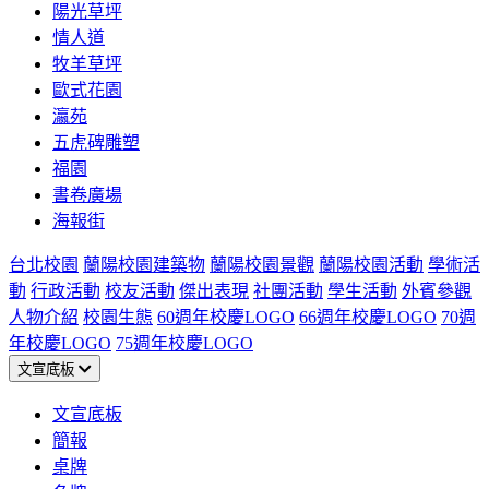
陽光草坪
情人道
牧羊草坪
歐式花園
瀛苑
五虎碑雕塑
福園
書卷廣場
海報街
台北校園
蘭陽校園建築物
蘭陽校園景觀
蘭陽校園活動
學術活
動
行政活動
校友活動
傑出表現
社團活動
學生活動
外賓參觀
人物介紹
校園生態
60週年校慶LOGO
66週年校慶LOGO
70週
年校慶LOGO
75週年校慶LOGO
文宣底板
文宣底板
簡報
桌牌