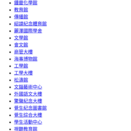
鍾靈化學館
教育館
傳播館
紹謨紀念體育館
麗澤國際學舍
文學館
會文館
商管大樓
海事博物館
工學館
工學大樓
松濤館
文錙藝術中心
外國語文大樓
驚聲紀念大樓
覺生紀念圖書館
覺生綜合大樓
學生活動中心
視聽教育館