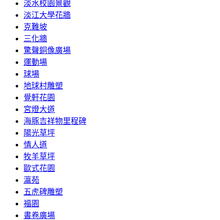
淡水校園景觀
淡江大學花牆
克難坡
三化牆
驚聲銅像廣場
運動場
球場
地球村雕塑
覺軒花園
宮燈大道
海豚吉祥物里程碑
陽光草坪
情人道
牧羊草坪
歐式花園
瀛苑
五虎碑雕塑
福園
書卷廣場