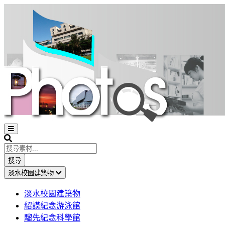
Open
sidebar
Search
搜尋
淡水校園建築物
淡水校園建築物
紹謨紀念游泳館
騮先紀念科學館