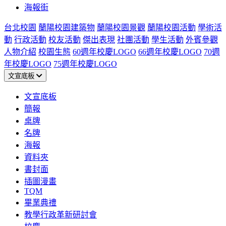
海報街
台北校園
蘭陽校園建築物
蘭陽校園景觀
蘭陽校園活動
學術活
動
行政活動
校友活動
傑出表現
社團活動
學生活動
外賓參觀
人物介紹
校園生態
60週年校慶LOGO
66週年校慶LOGO
70週
年校慶LOGO
75週年校慶LOGO
文宣底板
文宣底板
簡報
桌牌
名牌
海報
資料夾
書封面
插圖漫畫
TQM
畢業典禮
教學行政革新研討會