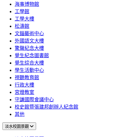
海事博物館
工學館
工學大樓
松濤館
文錙藝術中心
外國語文大樓
驚聲紀念大樓
覺生紀念圖書館
覺生綜合大樓
學生活動中心
視聽教育館
行政大樓
宮燈教室
守謙國際會議中心
校史館暨張建邦創辦人紀念館
其他
淡水校園景觀