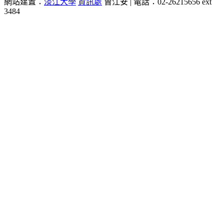
網站建置：
淡江大學
資訊處
曾江安 | 電話：02-26215656 ext
3484