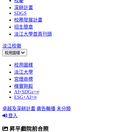
校慶
深耕計畫
SDGS
校務發展計畫
招生簡章
淡江大學首頁刊頭
淡江校徽
校用圖樣
校用圖樣
淡江大學
宮燈商標
樸實剛毅
AI+SDGs=∞
ESG+AI=∞
卓越及深耕計畫
廣告輪播
未分類
登入
昇平戲院前合照