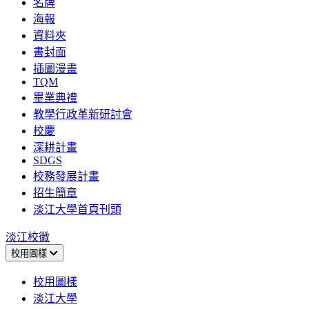
名牌
海報
資料夾
書封面
插圖漫畫
TQM
畢業典禮
教學行政革新研討會
校慶
深耕計畫
SDGS
校務發展計畫
招生簡章
淡江大學首頁刊頭
淡江校徽
校用圖樣
校用圖樣
淡江大學