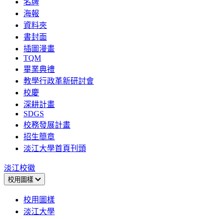
名牌
海報
資料夾
書封面
插圖漫畫
TQM
畢業典禮
教學行政革新研討會
校慶
深耕計畫
SDGS
校務發展計畫
招生簡章
淡江大學首頁刊頭
淡江校徽
校用圖樣
校用圖樣
淡江大學