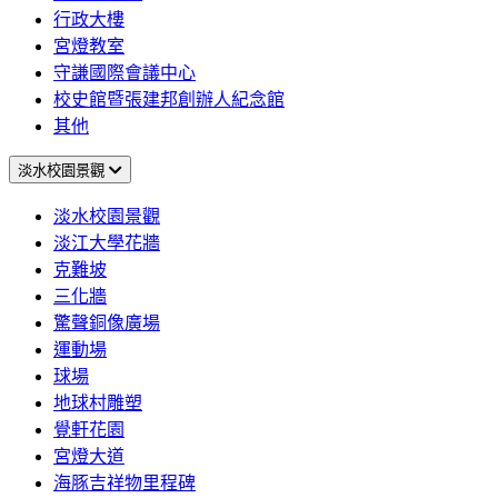
行政大樓
宮燈教室
守謙國際會議中心
校史館暨張建邦創辦人紀念館
其他
淡水校園景觀
淡水校園景觀
淡江大學花牆
克難坡
三化牆
驚聲銅像廣場
運動場
球場
地球村雕塑
覺軒花園
宮燈大道
海豚吉祥物里程碑