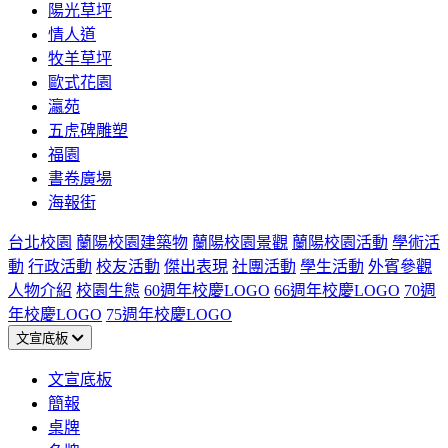
陽光草坪
情人道
牧羊草坪
歐式花園
瀛苑
五虎碑雕塑
福園
書卷廣場
海報街
台北校園
蘭陽校園建築物
蘭陽校園景觀
蘭陽校園活動
學術活
動
行政活動
校友活動
傑出表現
社團活動
學生活動
外賓參觀
人物介紹
校園生態
60週年校慶LOGO
66週年校慶LOGO
70週
年校慶LOGO
75週年校慶LOGO
文宣底板
文宣底板
簡報
桌牌