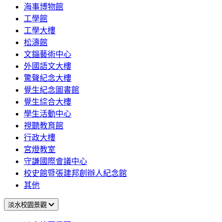
海事博物館
工學館
工學大樓
松濤館
文錙藝術中心
外國語文大樓
驚聲紀念大樓
覺生紀念圖書館
覺生綜合大樓
學生活動中心
視聽教育館
行政大樓
宮燈教室
守謙國際會議中心
校史館暨張建邦創辦人紀念館
其他
淡水校園景觀