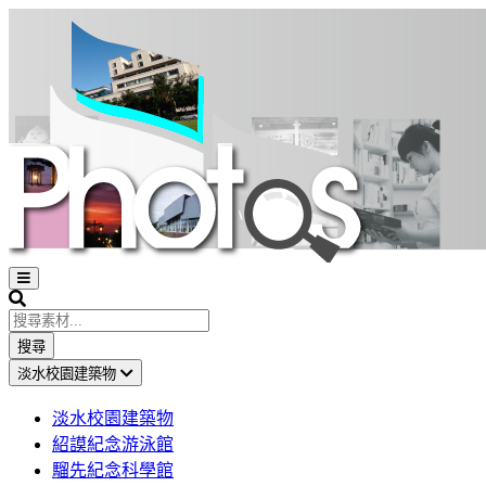
Open
sidebar
Search
搜尋
淡水校園建築物
淡水校園建築物
紹謨紀念游泳館
騮先紀念科學館