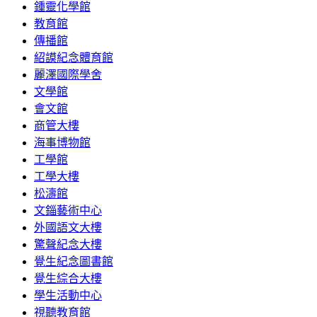
鍾靈化學館
教育館
傳播館
紹謨紀念體育館
麗澤國際學舍
文學館
會文館
商管大樓
海事博物館
工學館
工學大樓
松濤館
文錙藝術中心
外國語文大樓
驚聲紀念大樓
覺生紀念圖書館
覺生綜合大樓
學生活動中心
視聽教育館