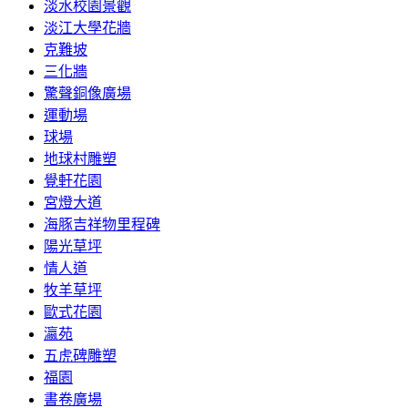
淡水校園景觀
淡江大學花牆
克難坡
三化牆
驚聲銅像廣場
運動場
球場
地球村雕塑
覺軒花園
宮燈大道
海豚吉祥物里程碑
陽光草坪
情人道
牧羊草坪
歐式花園
瀛苑
五虎碑雕塑
福園
書卷廣場