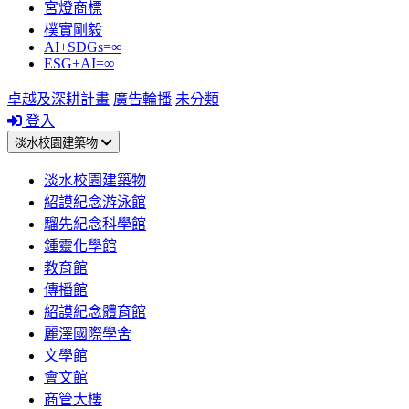
宮燈商標
樸實剛毅
AI+SDGs=∞
ESG+AI=∞
卓越及深耕計畫
廣告輪播
未分類
登入
淡水校園建築物
淡水校園建築物
紹謨紀念游泳館
騮先紀念科學館
鍾靈化學館
教育館
傳播館
紹謨紀念體育館
麗澤國際學舍
文學館
會文館
商管大樓