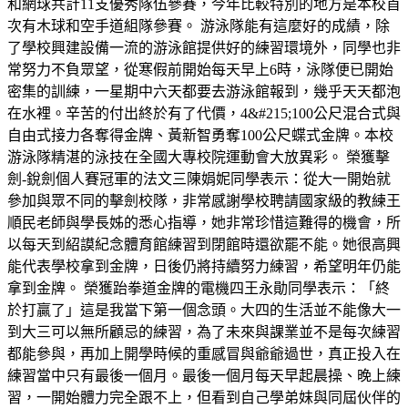
和網球共計11支優秀隊伍參賽，今年比較特別的地方是本校首
次有木球和空手道組隊參賽。 游泳隊能有這麼好的成績，除
了學校興建設備一流的游泳館提供好的練習環境外，同學也非
常努力不負眾望，從寒假前開始每天早上6時，泳隊便已開始
密集的訓練，一星期中六天都要去游泳館報到，幾乎天天都泡
在水裡。辛苦的付出終於有了代價，4&#215;100公尺混合式與
自由式接力各奪得金牌、黃新智勇奪100公尺蝶式金牌。本校
游泳隊精湛的泳技在全國大專校院運動會大放異彩。 榮獲擊
劍-銳劍個人賽冠軍的法文三陳娟妮同學表示：從大一開始就
參加與眾不同的擊劍校隊，非常感謝學校聘請國家級的教練王
順民老師與學長姊的悉心指導，她非常珍惜這難得的機會，所
以每天到紹謨紀念體育館練習到閉館時還欲罷不能。她很高興
能代表學校拿到金牌，日後仍將持續努力練習，希望明年仍能
拿到金牌。 榮獲跆拳道金牌的電機四王永勛同學表示：「終
於打贏了」這是我當下第一個念頭。大四的生活並不能像大一
到大三可以無所顧忌的練習，為了未來與課業並不是每次練習
都能參與，再加上開學時候的重感冒與爺爺過世，真正投入在
練習當中只有最後一個月。最後一個月每天早起晨操、晚上練
習，一開始體力完全跟不上，但看到自己學弟妹與同屆伙伴的