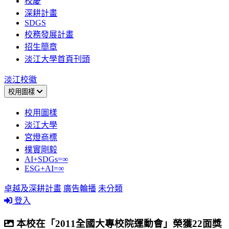
校慶
深耕計畫
SDGS
校務發展計畫
招生簡章
淡江大學首頁刊頭
淡江校徽
校用圖樣
校用圖樣
淡江大學
宮燈商標
樸實剛毅
AI+SDGs=∞
ESG+AI=∞
卓越及深耕計畫
廣告輪播
未分類
登入
本校在「2011全國大專校院運動會」榮獲22面獎