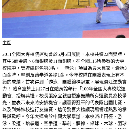
主圖
2011全國大專校院運動會於5月6日展開，本校共獲22面獎牌，
其中5面金牌、6面銀牌及11面銅牌，在全國115所參賽的大專
校院中，獎牌總排名第8名。「游泳」項目為最大贏家，囊括3
面金牌，擊劍及跆拳道各摘1金。今年校隊在團體表現上有不
錯的成績，首次得到「游泳」團體錦標冠軍，展現淡江運動實
力！ 體育室於上月27日在體育館舉行「100年全國大專校院運
動會」授旗典禮，校長張家宜親自授旗鼓勵所有運動員為校爭
光，並表示未來將安排機會，讓贏得冠軍的代表隊出國比賽，
以及到姊妹校進行友誼賽，這份驚喜大禮讓現場響起熱烈的掌
聲與歡呼。今年大運會於中興大學舉辦，本校派出田徑、游
泳、柔道、跆拳道、空手道、擊劍、體操、桌球、木球、羽球