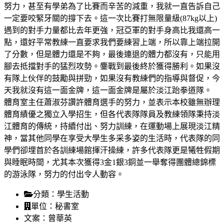
努力，甚至有學弟為了比賽而辛苦的減重，我就一直告訴自己
一定要咬緊牙關的撐下去。這一次比賽打無限量級(87kg以上)
遇到的對手力量都比去年更強，冠亞軍的對手身高比我還高一
點，還好平常教練一直要求我們要練習上端，所以靠上端拉開
了分數，但是體力還是不夠，最後連退的體力都沒有，只能用
腳去抵擋對手的猛烈攻勢。鏖戰到最後終於獲得勝利。如果沒
有隊上伙伴的鼓勵與拼勁，如果沒有教練們的指導與督促，今
天我就沒有這一面金牌，這一面金牌是屬於淡江跆拳道隊。
體育室主任蕭淑芬讚許體育選手的努力，並表示本校雖無辦理
體育績優之獨立入學招生，但各代表隊隊員及教練領隊秉持淡
江體育的傳統，持續付出、努力訓練，在運動場上展現淡江精
神，當其他同學在享受大學生多采多姿的生活時，代表隊的同
學們卻埋首於各訓練場館揮汗操練，許多代表隊更是犧牲假期
與睡眠時間，尤其本次獲得3金1銀3銅並一舉奪得團體總錦標
的游泳隊，努力的付出令人動容。
分類：
學生活動
單位：
秘書室
文案：
曾華英