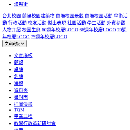
海報街
台北校園
蘭陽校園建築物
蘭陽校園景觀
蘭陽校園活動
學術活
動
行政活動
校友活動
傑出表現
社團活動
學生活動
外賓參觀
人物介紹
校園生態
60週年校慶LOGO
66週年校慶LOGO
70週
年校慶LOGO
75週年校慶LOGO
文宣底板
文宣底板
簡報
桌牌
名牌
海報
資料夾
書封面
插圖漫畫
TQM
畢業典禮
教學行政革新研討會