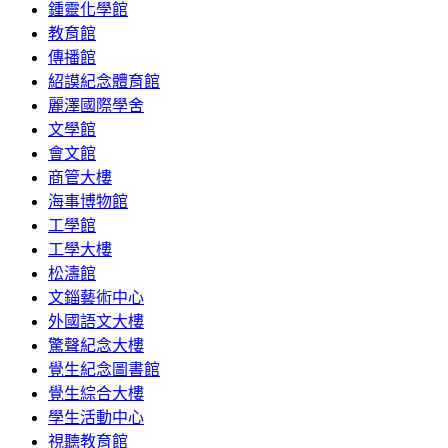
鍾靈化學館
教育館
傳播館
紹謨紀念體育館
麗澤國際學舍
文學館
會文館
商管大樓
海事博物館
工學館
工學大樓
松濤館
文錙藝術中心
外國語文大樓
驚聲紀念大樓
覺生紀念圖書館
覺生綜合大樓
學生活動中心
視聽教育館