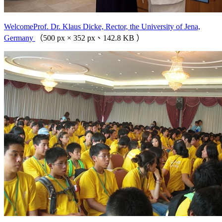
WelcomeProf. Dr. Klaus Dicke, Rector, the University of Jena,
Germany
（500 px × 352 px、142.8 KB ）