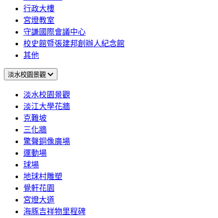
行政大樓
宮燈教室
守謙國際會議中心
校史館暨張建邦創辦人紀念館
其他
淡水校園景觀
淡水校園景觀
淡江大學花牆
克難坡
三化牆
驚聲銅像廣場
運動場
球場
地球村雕塑
覺軒花園
宮燈大道
海豚吉祥物里程碑