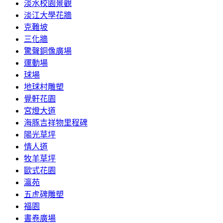
淡水校園景觀
淡江大學花牆
克難坡
三化牆
驚聲銅像廣場
運動場
球場
地球村雕塑
覺軒花園
宮燈大道
海豚吉祥物里程碑
陽光草坪
情人道
牧羊草坪
歐式花園
瀛苑
五虎碑雕塑
福園
書卷廣場