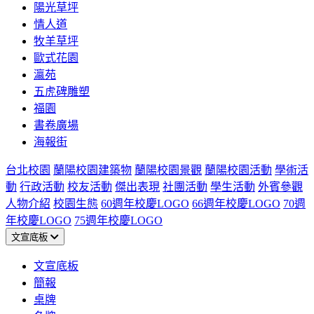
陽光草坪
情人道
牧羊草坪
歐式花園
瀛苑
五虎碑雕塑
福園
書卷廣場
海報街
台北校園
蘭陽校園建築物
蘭陽校園景觀
蘭陽校園活動
學術活
動
行政活動
校友活動
傑出表現
社團活動
學生活動
外賓參觀
人物介紹
校園生態
60週年校慶LOGO
66週年校慶LOGO
70週
年校慶LOGO
75週年校慶LOGO
文宣底板
文宣底板
簡報
桌牌