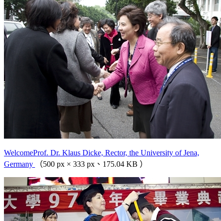
WelcomeProf. Dr. Klaus Dicke, Rector, the University of Jena,
Germany
（500 px × 333 px、175.04 KB ）