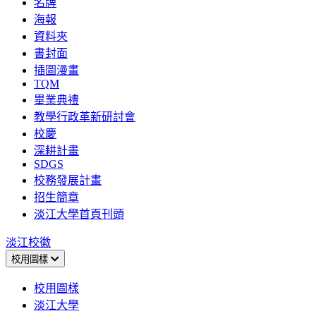
名牌
海報
資料夾
書封面
插圖漫畫
TQM
畢業典禮
教學行政革新研討會
校慶
深耕計畫
SDGS
校務發展計畫
招生簡章
淡江大學首頁刊頭
淡江校徽
校用圖樣
校用圖樣
淡江大學