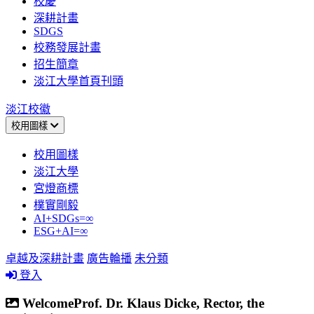
校慶
深耕計畫
SDGS
校務發展計畫
招生簡章
淡江大學首頁刊頭
淡江校徽
校用圖樣
校用圖樣
淡江大學
宮燈商標
樸實剛毅
AI+SDGs=∞
ESG+AI=∞
卓越及深耕計畫
廣告輪播
未分類
登入
WelcomeProf. Dr. Klaus Dicke, Rector, the