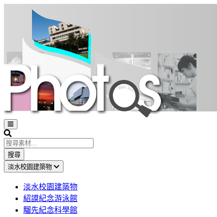
Open
sidebar
Search
搜尋
淡水校園建築物
淡水校園建築物
紹謨紀念游泳館
騮先紀念科學館