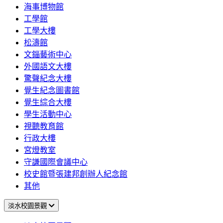
海事博物館
工學館
工學大樓
松濤館
文錙藝術中心
外國語文大樓
驚聲紀念大樓
覺生紀念圖書館
覺生綜合大樓
學生活動中心
視聽教育館
行政大樓
宮燈教室
守謙國際會議中心
校史館暨張建邦創辦人紀念館
其他
淡水校園景觀