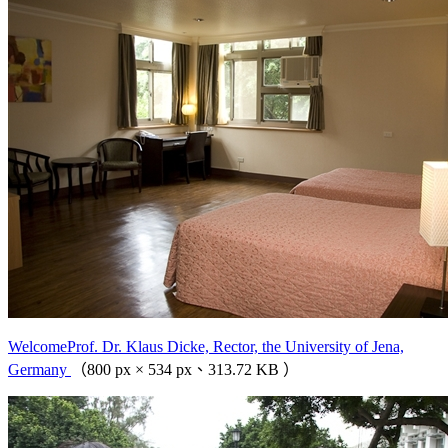
WelcomeProf. Dr. Klaus Dicke, Rector, the University of Jena,
Germany
（800 px × 534 px、313.72 KB ）