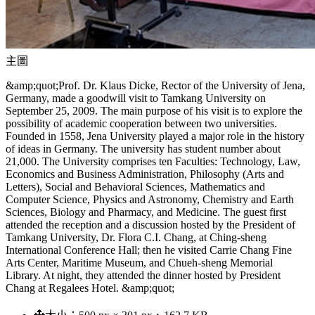
主圖
&amp;quot;Prof. Dr. Klaus Dicke, Rector of the University of Jena,
Germany, made a goodwill visit to Tamkang University on
September 25, 2009. The main purpose of his visit is to explore the
possibility of academic cooperation between two universities.
Founded in 1558, Jena University played a major role in the history
of ideas in Germany. The university has student number about
21,000. The University comprises ten Faculties: Technology, Law,
Economics and Business Administration, Philosophy (Arts and
Letters), Social and Behavioral Sciences, Mathematics and
Computer Science, Physics and Astronomy, Chemistry and Earth
Sciences, Biology and Pharmacy, and Medicine. The guest first
attended the reception and a discussion hosted by the President of
Tamkang University, Dr. Flora C.I. Chang, at Ching-sheng
International Conference Hall; then he visited Carrie Chang Fine
Arts Center, Maritime Museum, and Chueh-sheng Memorial
Library. At night, they attended the dinner hosted by President
Chang at Regalees Hotel. &amp;quot;