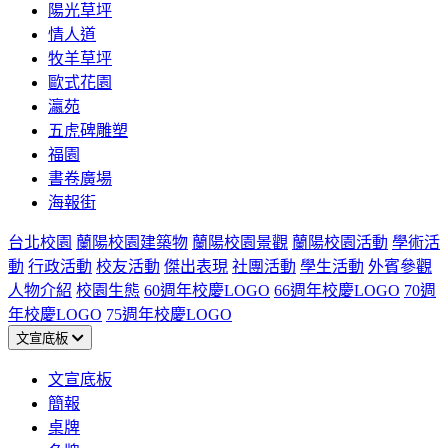
陽光草坪
情人道
牧羊草坪
歐式花園
瀛苑
五虎碑雕塑
福園
書卷廣場
海報街
台北校園
蘭陽校園建築物
蘭陽校園景觀
蘭陽校園活動
學術活
動
行政活動
校友活動
傑出表現
社團活動
學生活動
外賓參觀
人物介紹
校園生態
60週年校慶LOGO
66週年校慶LOGO
70週
年校慶LOGO
75週年校慶LOGO
文宣底板
文宣底板
簡報
桌牌