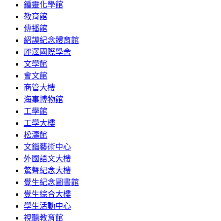
鍾靈化學館
教育館
傳播館
紹謨紀念體育館
麗澤國際學舍
文學館
會文館
商管大樓
海事博物館
工學館
工學大樓
松濤館
文錙藝術中心
外國語文大樓
驚聲紀念大樓
覺生紀念圖書館
覺生綜合大樓
學生活動中心
視聽教育館