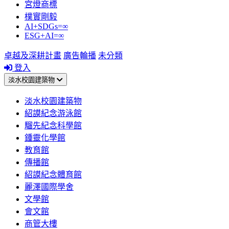
宮燈商標
樸實剛毅
AI+SDGs=∞
ESG+AI=∞
卓越及深耕計畫
廣告輪播
未分類
登入
淡水校園建築物
淡水校園建築物
紹謨紀念游泳館
騮先紀念科學館
鍾靈化學館
教育館
傳播館
紹謨紀念體育館
麗澤國際學舍
文學館
會文館
商管大樓