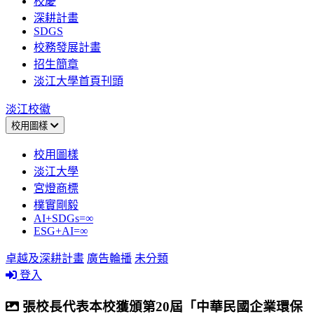
校慶
深耕計畫
SDGS
校務發展計畫
招生簡章
淡江大學首頁刊頭
淡江校徽
校用圖樣
校用圖樣
淡江大學
宮燈商標
樸實剛毅
AI+SDGs=∞
ESG+AI=∞
卓越及深耕計畫
廣告輪播
未分類
登入
張校長代表本校獲頒第20屆「中華民國企業環保