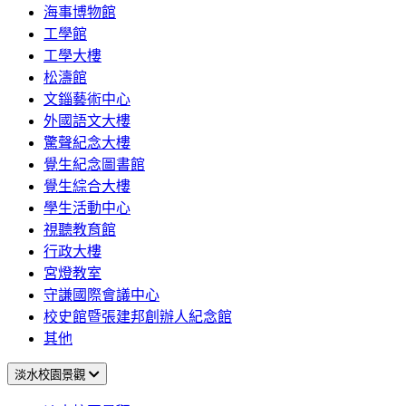
海事博物館
工學館
工學大樓
松濤館
文錙藝術中心
外國語文大樓
驚聲紀念大樓
覺生紀念圖書館
覺生綜合大樓
學生活動中心
視聽教育館
行政大樓
宮燈教室
守謙國際會議中心
校史館暨張建邦創辦人紀念館
其他
淡水校園景觀