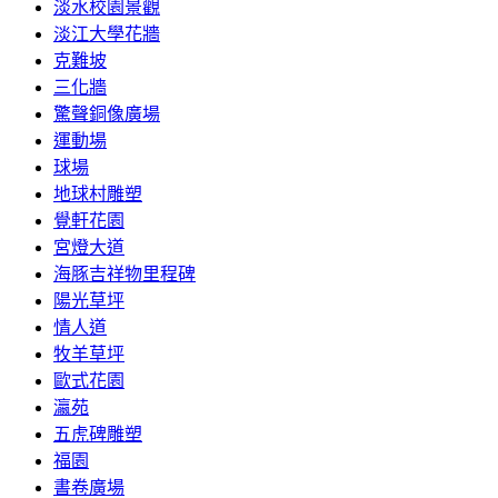
淡水校園景觀
淡江大學花牆
克難坡
三化牆
驚聲銅像廣場
運動場
球場
地球村雕塑
覺軒花園
宮燈大道
海豚吉祥物里程碑
陽光草坪
情人道
牧羊草坪
歐式花園
瀛苑
五虎碑雕塑
福園
書卷廣場