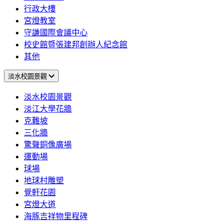
行政大樓
宮燈教室
守謙國際會議中心
校史館暨張建邦創辦人紀念館
其他
淡水校園景觀
淡水校園景觀
淡江大學花牆
克難坡
三化牆
驚聲銅像廣場
運動場
球場
地球村雕塑
覺軒花園
宮燈大道
海豚吉祥物里程碑