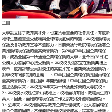
主圖
大學設立除了教育英才外，也兼負著重要的社會責任，有感於
地球生態嚴重遭受破壞與全球環境氣候的轉變，本校推動環境
保護及各項教育宣導不遺餘力，日前榮獲行政院環境保護署企
業推動環境保護的最高榮譽獎項－第20屆中華民國企業環保
獎，成為全國第一所通過企業環保獎的大學，並今日(28日)在
公務人力發展中心接受頒獎。 本校校長張家宜在頒獎典禮上
表示：感謝評審委員對淡江的高度肯定。能夠榮獲這個獎項，
對學校有3個特別的意義：1、中華民國企業環保獎是國內環保
最高榮譽獎項，自民國81年開始辦理「中華民國企業環保獎」
選拔活動以來，本校是20年來第一所獲此殊榮的大專院校。
2、本校淡水校區位於山坡地上，校地面積有限、教職員生約3
萬人，因此，面臨的環境保護工作之挑戰格外嚴峻而艱鉅。
3、近年來，本校推動高等教育企業管理模式，投入發展環保
綠色企業的同時，不僅能降低學校經營成本，提高競爭優勢，