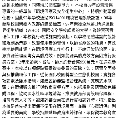
達到永續經營，同時增加國際競爭力。 本校自89年設置環保
專責的一級單位『環境保護及安全衛生中心』，持續推動環保
任務，因此92年學校通過ISO14001環境管理系統認證，96年
蘭陽校園榮獲內政部綠建築標章，97年榮獲全球第1所通過世
界衛生組織（WHO）國際安全學校認證的大學。為確實落實
環保工作，本校從行政措施開始做起，以學校硬體建設的設計
和規劃為示範、改變使用者的習慣，以節省能源的耗費，有效
率地使用能源。在環境保護工作推行上，不論汙染防治面、能
源資源管理面均有具體成效，例如能源具體成效方面因推行妥
適方案，2年來節電、省油、節水約新台幣950萬元。在這次參
賽中，本校以13項優點獲得複審委員的青睞，如：落實全面參
與及推動環保工作、從花園化校園轉型至生態化校園；實施各
項節電及節水措施，如建置節能監控管理系統、感應式水龍
頭；在環保觀念推行與教育宣導方面，包括規劃及落實綠色採
購流程、協助淡水社區環境清潔、推廣教育部開設環保課程，
培育專業人才等。誠如評審委員在進行實地訪評時，特別指出
本校是首先提出環保不侷限在環境層面，並將『心靈環保』列
為重要的面向。學校持續透過教育訓練課程、環保觀念教育宣