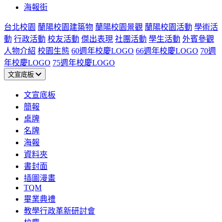
海報街
台北校園
蘭陽校園建築物
蘭陽校園景觀
蘭陽校園活動
學術活
動
行政活動
校友活動
傑出表現
社團活動
學生活動
外賓參觀
人物介紹
校園生態
60週年校慶LOGO
66週年校慶LOGO
70週
年校慶LOGO
75週年校慶LOGO
文宣底板
文宣底板
簡報
桌牌
名牌
海報
資料夾
書封面
插圖漫畫
TQM
畢業典禮
教學行政革新研討會