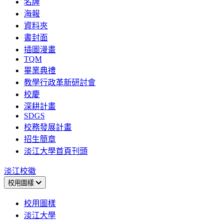
名牌
海報
資料夾
書封面
插圖漫畫
TQM
畢業典禮
教學行政革新研討會
校慶
深耕計畫
SDGS
校務發展計畫
招生簡章
淡江大學首頁刊頭
淡江校徽
校用圖樣
校用圖樣
淡江大學