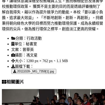
導，讓環保意識深植全校教職員工生，進而積極配合及落實學
校推動環保政策。 獲獎不是主要的目的而是透過評審機制了
解自我得失，藉以作為提升競爭力的動能。本校「要以最小負
擔，追求最大效益」，「不斷地創新，創新，再創新」，持續
秉持朝向綠色大學的目標而努力推動環境保護，成為永續經營
環保的尖兵，做為推行環保之標竿，創造淡江更高的榮耀。
分類：
行政活動
單位：
秘書室
文案：
曾華英
攝影：
馮文星
大小：
1280 px × 762 px、1.1 MB
圖檔下載：
20111028-_MG_7359[1].jpg
相關圖片