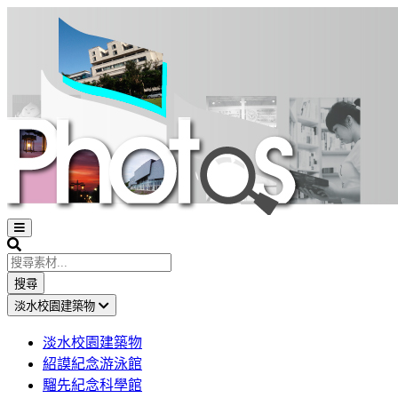
Open
sidebar
Search
搜尋
淡水校園建築物
淡水校園建築物
紹謨紀念游泳館
騮先紀念科學館