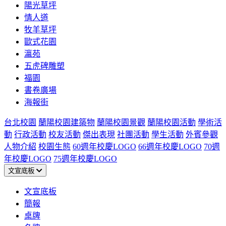
陽光草坪
情人道
牧羊草坪
歐式花園
瀛苑
五虎碑雕塑
福園
書卷廣場
海報街
台北校園
蘭陽校園建築物
蘭陽校園景觀
蘭陽校園活動
學術活
動
行政活動
校友活動
傑出表現
社團活動
學生活動
外賓參觀
人物介紹
校園生態
60週年校慶LOGO
66週年校慶LOGO
70週
年校慶LOGO
75週年校慶LOGO
文宣底板
文宣底板
簡報
桌牌