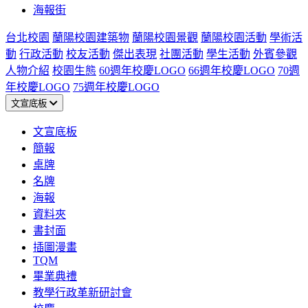
海報街
台北校園
蘭陽校園建築物
蘭陽校園景觀
蘭陽校園活動
學術活
動
行政活動
校友活動
傑出表現
社團活動
學生活動
外賓參觀
人物介紹
校園生態
60週年校慶LOGO
66週年校慶LOGO
70週
年校慶LOGO
75週年校慶LOGO
文宣底板
文宣底板
簡報
桌牌
名牌
海報
資料夾
書封面
插圖漫畫
TQM
畢業典禮
教學行政革新研討會