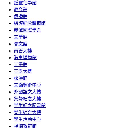
鍾靈化學館
教育館
傳播館
紹謨紀念體育館
麗澤國際學舍
文學館
會文館
商管大樓
海事博物館
工學館
工學大樓
松濤館
文錙藝術中心
外國語文大樓
驚聲紀念大樓
覺生紀念圖書館
覺生綜合大樓
學生活動中心
視聽教育館