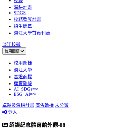
校慶
深耕計畫
SDGS
校務發展計畫
招生簡章
淡江大學首頁刊頭
淡江校徽
校用圖樣
校用圖樣
淡江大學
宮燈商標
樸實剛毅
AI+SDGs=∞
ESG+AI=∞
卓越及深耕計畫
廣告輪播
未分類
登入
紹謨紀念體育館外觀-08