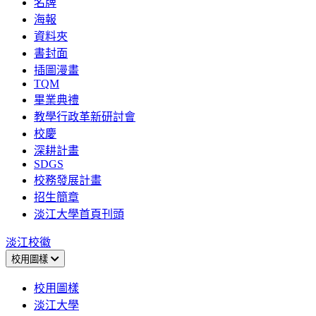
名牌
海報
資料夾
書封面
插圖漫畫
TQM
畢業典禮
教學行政革新研討會
校慶
深耕計畫
SDGS
校務發展計畫
招生簡章
淡江大學首頁刊頭
淡江校徽
校用圖樣
校用圖樣
淡江大學