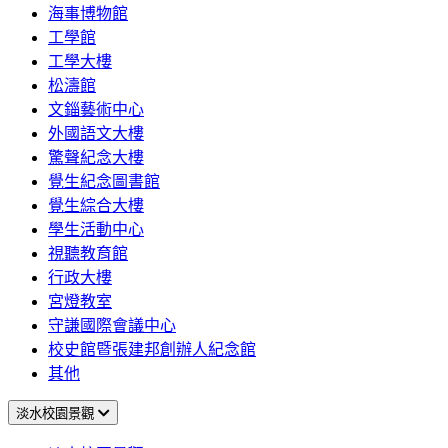
海事博物館
工學館
工學大樓
松濤館
文錙藝術中心
外國語文大樓
驚聲紀念大樓
覺生紀念圖書館
覺生綜合大樓
學生活動中心
視聽教育館
行政大樓
宮燈教室
守謙國際會議中心
校史館暨張建邦創辦人紀念館
其他
淡水校園景觀