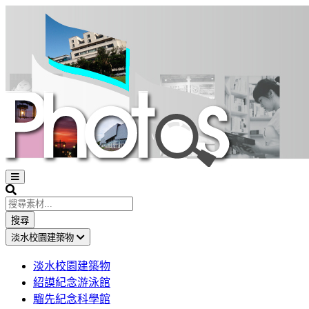
Open
sidebar
Search
搜尋
淡水校園建築物
淡水校園建築物
紹謨紀念游泳館
騮先紀念科學館