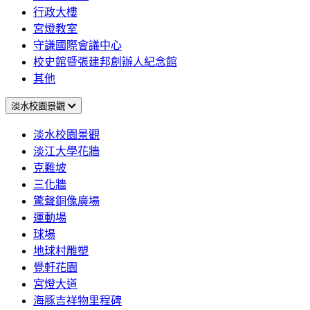
行政大樓
宮燈教室
守謙國際會議中心
校史館暨張建邦創辦人紀念館
其他
淡水校園景觀
淡水校園景觀
淡江大學花牆
克難坡
三化牆
驚聲銅像廣場
運動場
球場
地球村雕塑
覺軒花園
宮燈大道
海豚吉祥物里程碑