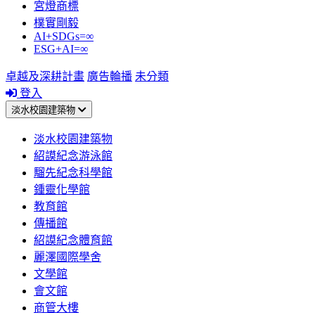
宮燈商標
樸實剛毅
AI+SDGs=∞
ESG+AI=∞
卓越及深耕計畫
廣告輪播
未分類
登入
淡水校園建築物
淡水校園建築物
紹謨紀念游泳館
騮先紀念科學館
鍾靈化學館
教育館
傳播館
紹謨紀念體育館
麗澤國際學舍
文學館
會文館
商管大樓