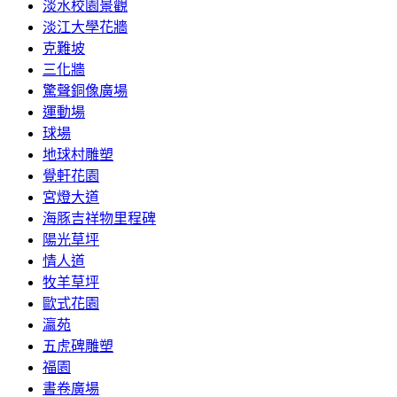
淡水校園景觀
淡江大學花牆
克難坡
三化牆
驚聲銅像廣場
運動場
球場
地球村雕塑
覺軒花園
宮燈大道
海豚吉祥物里程碑
陽光草坪
情人道
牧羊草坪
歐式花園
瀛苑
五虎碑雕塑
福園
書卷廣場