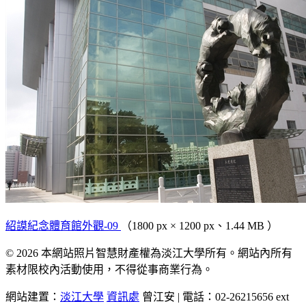
紹謨紀念體育館外觀-09
（1800 px × 1200 px、1.44 MB ）
© 2026 本網站照片智慧財產權為淡江大學所有。網站內所有
素材限校內活動使用，不得從事商業行為。
網站建置：
淡江大學
資訊處
曾江安 | 電話：02-26215656 ext