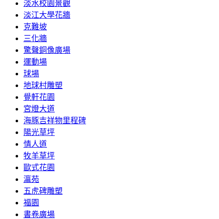
淡水校園景觀
淡江大學花牆
克難坡
三化牆
驚聲銅像廣場
運動場
球場
地球村雕塑
覺軒花園
宮燈大道
海豚吉祥物里程碑
陽光草坪
情人道
牧羊草坪
歐式花園
瀛苑
五虎碑雕塑
福園
書卷廣場