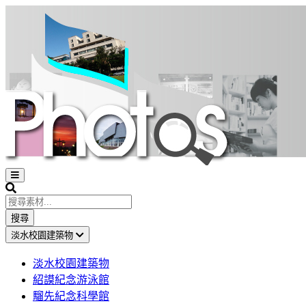
Open
sidebar
Search
搜尋
淡水校園建築物
淡水校園建築物
紹謨紀念游泳館
騮先紀念科學館