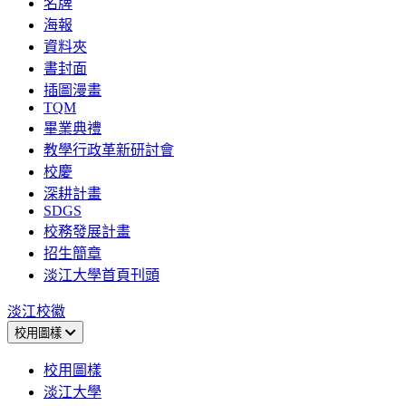
名牌
海報
資料夾
書封面
插圖漫畫
TQM
畢業典禮
教學行政革新研討會
校慶
深耕計畫
SDGS
校務發展計畫
招生簡章
淡江大學首頁刊頭
淡江校徽
校用圖樣
校用圖樣
淡江大學