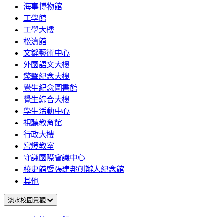
海事博物館
工學館
工學大樓
松濤館
文錙藝術中心
外國語文大樓
驚聲紀念大樓
覺生紀念圖書館
覺生綜合大樓
學生活動中心
視聽教育館
行政大樓
宮燈教室
守謙國際會議中心
校史館暨張建邦創辦人紀念館
其他
淡水校園景觀