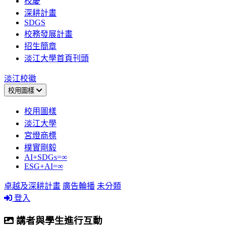
校慶
深耕計畫
SDGS
校務發展計畫
招生簡章
淡江大學首頁刊頭
淡江校徽
校用圖樣
校用圖樣
淡江大學
宮燈商標
樸實剛毅
AI+SDGs=∞
ESG+AI=∞
卓越及深耕計畫
廣告輪播
未分類
登入
講者與學生進行互動