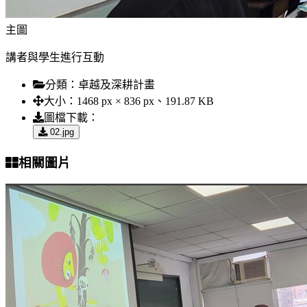
主圖
講者與學生進行互動
分類：
卓越及深耕計畫
大小：
1468 px × 836 px、191.87 KB
圖檔下載：
02.jpg
相關圖片