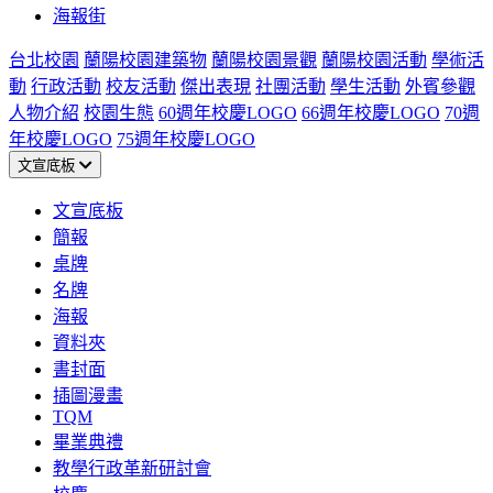
海報街
台北校園
蘭陽校園建築物
蘭陽校園景觀
蘭陽校園活動
學術活
動
行政活動
校友活動
傑出表現
社團活動
學生活動
外賓參觀
人物介紹
校園生態
60週年校慶LOGO
66週年校慶LOGO
70週
年校慶LOGO
75週年校慶LOGO
文宣底板
文宣底板
簡報
桌牌
名牌
海報
資料夾
書封面
插圖漫畫
TQM
畢業典禮
教學行政革新研討會