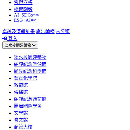
宮燈商標
樸實剛毅
AI+SDGs=∞
ESG+AI=∞
卓越及深耕計畫
廣告輪播
未分類
登入
淡水校園建築物
淡水校園建築物
紹謨紀念游泳館
騮先紀念科學館
鍾靈化學館
教育館
傳播館
紹謨紀念體育館
麗澤國際學舍
文學館
會文館
商管大樓