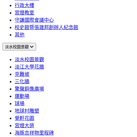
行政大樓
宮燈教室
守謙國際會議中心
校史館暨張建邦創辦人紀念館
其他
淡水校園景觀
淡水校園景觀
淡江大學花牆
克難坡
三化牆
驚聲銅像廣場
運動場
球場
地球村雕塑
覺軒花園
宮燈大道
海豚吉祥物里程碑