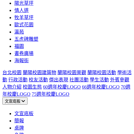
陽光草坪
情人道
牧羊草坪
歐式花園
瀛苑
五虎碑雕塑
福園
書卷廣場
海報街
台北校園
蘭陽校園建築物
蘭陽校園景觀
蘭陽校園活動
學術活
動
行政活動
校友活動
傑出表現
社團活動
學生活動
外賓參觀
人物介紹
校園生態
60週年校慶LOGO
66週年校慶LOGO
70週
年校慶LOGO
75週年校慶LOGO
文宣底板
文宣底板
簡報
桌牌