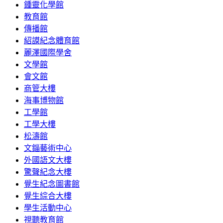
鍾靈化學館
教育館
傳播館
紹謨紀念體育館
麗澤國際學舍
文學館
會文館
商管大樓
海事博物館
工學館
工學大樓
松濤館
文錙藝術中心
外國語文大樓
驚聲紀念大樓
覺生紀念圖書館
覺生綜合大樓
學生活動中心
視聽教育館