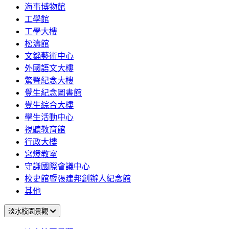
海事博物館
工學館
工學大樓
松濤館
文錙藝術中心
外國語文大樓
驚聲紀念大樓
覺生紀念圖書館
覺生綜合大樓
學生活動中心
視聽教育館
行政大樓
宮燈教室
守謙國際會議中心
校史館暨張建邦創辦人紀念館
其他
淡水校園景觀