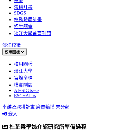
校慶
深耕計畫
SDGS
校務發展計畫
招生簡章
淡江大學首頁刊頭
淡江校徽
校用圖樣
校用圖樣
淡江大學
宮燈商標
樸實剛毅
AI+SDGs=∞
ESG+AI=∞
卓越及深耕計畫
廣告輪播
未分類
登入
杜芷柔學姊介紹研究所準備過程