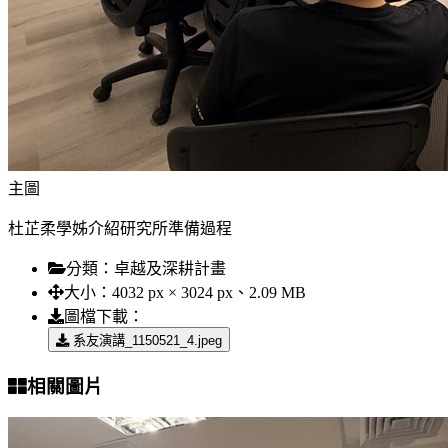
主圖
杜芷柔學姊介紹研究所準備過程
分類：
卓越及深耕計畫
大小：
4032 px × 3024 px、2.09 MB
圖檔下載：
系友演講_1150521_4.jpeg
相關圖片