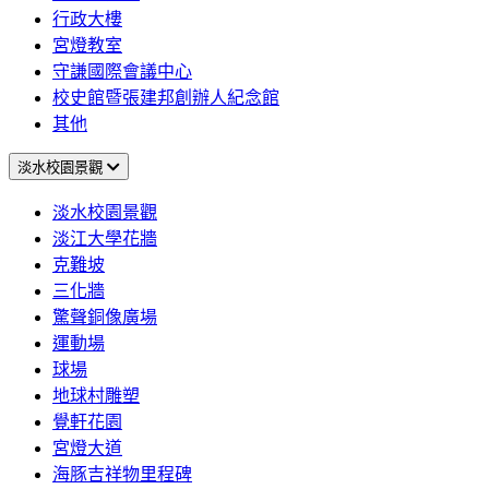
行政大樓
宮燈教室
守謙國際會議中心
校史館暨張建邦創辦人紀念館
其他
淡水校園景觀
淡水校園景觀
淡江大學花牆
克難坡
三化牆
驚聲銅像廣場
運動場
球場
地球村雕塑
覺軒花園
宮燈大道
海豚吉祥物里程碑