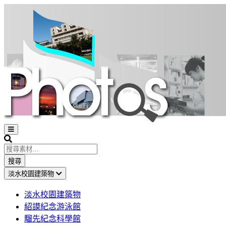
Open
sidebar
Search
搜尋
淡水校園建築物
淡水校園建築物
紹謨紀念游泳館
騮先紀念科學館