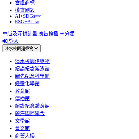
宮燈商標
樸實剛毅
AI+SDGs=∞
ESG+AI=∞
卓越及深耕計畫
廣告輪播
未分類
登入
淡水校園建築物
淡水校園建築物
紹謨紀念游泳館
騮先紀念科學館
鍾靈化學館
教育館
傳播館
紹謨紀念體育館
麗澤國際學舍
文學館
會文館
商管大樓