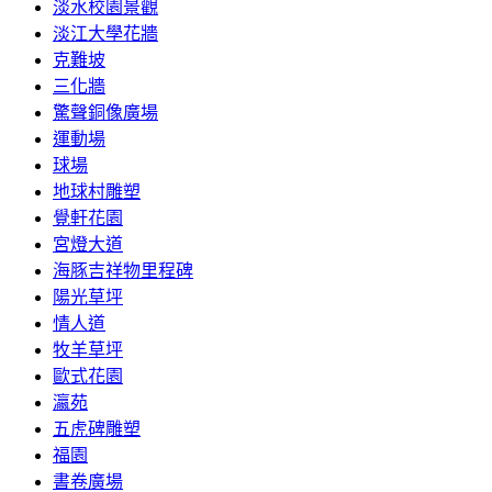
淡水校園景觀
淡江大學花牆
克難坡
三化牆
驚聲銅像廣場
運動場
球場
地球村雕塑
覺軒花園
宮燈大道
海豚吉祥物里程碑
陽光草坪
情人道
牧羊草坪
歐式花園
瀛苑
五虎碑雕塑
福園
書卷廣場