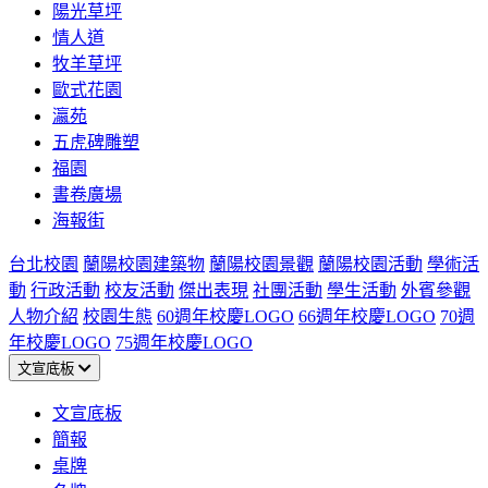
陽光草坪
情人道
牧羊草坪
歐式花園
瀛苑
五虎碑雕塑
福園
書卷廣場
海報街
台北校園
蘭陽校園建築物
蘭陽校園景觀
蘭陽校園活動
學術活
動
行政活動
校友活動
傑出表現
社團活動
學生活動
外賓參觀
人物介紹
校園生態
60週年校慶LOGO
66週年校慶LOGO
70週
年校慶LOGO
75週年校慶LOGO
文宣底板
文宣底板
簡報
桌牌