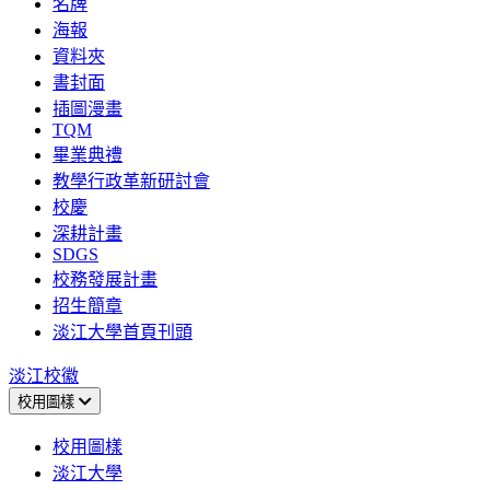
名牌
海報
資料夾
書封面
插圖漫畫
TQM
畢業典禮
教學行政革新研討會
校慶
深耕計畫
SDGS
校務發展計畫
招生簡章
淡江大學首頁刊頭
淡江校徽
校用圖樣
校用圖樣
淡江大學