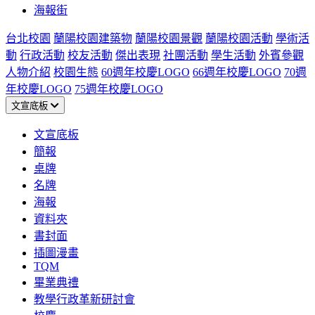
海報街
台北校園
蘭陽校園建築物
蘭陽校園景觀
蘭陽校園活動
學術活
動
行政活動
校友活動
傑出表現
社團活動
學生活動
外賓參觀
人物介紹
校園生態
60週年校慶LOGO
66週年校慶LOGO
70週
年校慶LOGO
75週年校慶LOGO
文宣底板
文宣底板
簡報
桌牌
名牌
海報
資料夾
書封面
插圖漫畫
TQM
畢業典禮
教學行政革新研討會