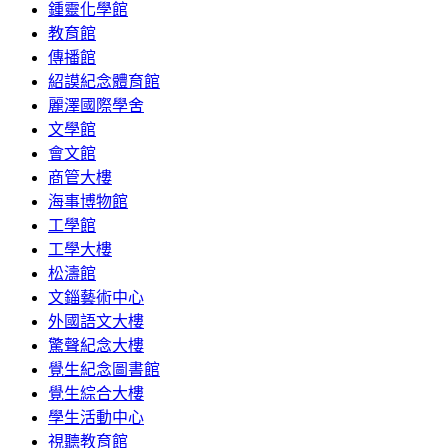
鍾靈化學館
教育館
傳播館
紹謨紀念體育館
麗澤國際學舍
文學館
會文館
商管大樓
海事博物館
工學館
工學大樓
松濤館
文錙藝術中心
外國語文大樓
驚聲紀念大樓
覺生紀念圖書館
覺生綜合大樓
學生活動中心
視聽教育館