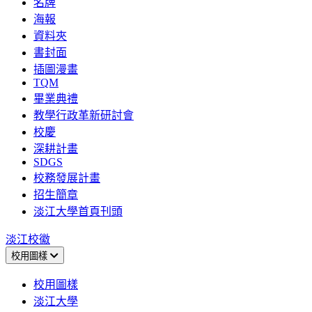
名牌
海報
資料夾
書封面
插圖漫畫
TQM
畢業典禮
教學行政革新研討會
校慶
深耕計畫
SDGS
校務發展計畫
招生簡章
淡江大學首頁刊頭
淡江校徽
校用圖樣
校用圖樣
淡江大學