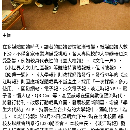
主圖
在多媒體閱讀時代，讀者的閱讀習慣逐漸轉變，紙媒閱讀人數
下滑，不僅各家報業均備受挑戰，各大專院校的大學辦報也深
受影響，例如較具代表性的《臺大校訊》、《文化一周》、
《小世界大文山社區報》等雖維持實體報紙，但《破報》、
《銘傳一週》、《大學報》則改採網路發行。發行63年的《淡
江時報》則因應新媒體載具不斷產生，採用「一次採編，多元
使用」，開發網站、電子報、英文電子報、淡江時報APP、電
子書、懶人包、QR Code等，甚至該報在邁向數位匯流時代，
將發行特刊、改版行動載具介面、發展校園新聞雲、增設「學
生大代誌」APP，持續在全台少有的大學報中，獨創特色！為
此，《淡江時報》於4月23日(星期六)下午2時在台北校園5樓
校友聯誼會館舉行1,000期茶會。 本校校長、《淡江時報》發