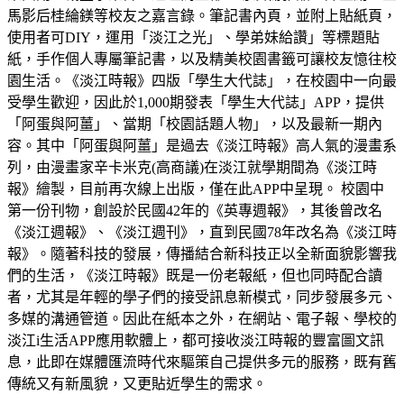
馬影后桂綸鎂等校友之嘉言錄。筆記書內頁，並附上貼紙頁，
使用者可DIY，運用「淡江之光」、學弟妹給讚」等標題貼
紙，手作個人專屬筆記書，以及精美校園書籤可讓校友憶往校
園生活。《淡江時報》四版「學生大代誌」，在校園中一向最
受學生歡迎，因此於1,000期發表「學生大代誌」APP，提供
「阿蛋與阿薑」、當期「校園話題人物」，以及最新一期內
容。其中「阿蛋與阿薑」是過去《淡江時報》高人氣的漫畫系
列，由漫畫家辛卡米克(高商議)在淡江就學期間為《淡江時
報》繪製，目前再次線上出版，僅在此APP中呈現。 校園中
第一份刊物，創設於民國42年的《英專週報》，其後曾改名
《淡江週報》、《淡江週刊》，直到民國78年改名為《淡江時
報》。隨著科技的發展，傳播結合新科技正以全新面貌影響我
們的生活，《淡江時報》既是一份老報紙，但也同時配合讀
者，尤其是年輕的學子們的接受訊息新模式，同步發展多元、
多媒的溝通管道。因此在紙本之外，在網站、電子報、學校的
淡江i生活APP應用軟體上，都可接收淡江時報的豐富圖文訊
息，此即在媒體匯流時代來驅策自己提供多元的服務，既有舊
傳統又有新風貌，又更貼近學生的需求。