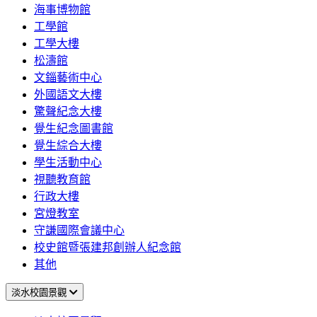
海事博物館
工學館
工學大樓
松濤館
文錙藝術中心
外國語文大樓
驚聲紀念大樓
覺生紀念圖書館
覺生綜合大樓
學生活動中心
視聽教育館
行政大樓
宮燈教室
守謙國際會議中心
校史館暨張建邦創辦人紀念館
其他
淡水校園景觀