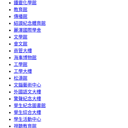
鍾靈化學館
教育館
傳播館
紹謨紀念體育館
麗澤國際學舍
文學館
會文館
商管大樓
海事博物館
工學館
工學大樓
松濤館
文錙藝術中心
外國語文大樓
驚聲紀念大樓
覺生紀念圖書館
覺生綜合大樓
學生活動中心
視聽教育館