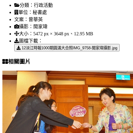
分類：
行政活動
單位：
秘書處
文案：
曾華英
攝影：
閩家瑋
大小：
5472 px × 3648 px、12.95 MB
圖檔下載：
12淡江時報1000期圓滿大合照IMG_9758-閩家瑋攝影.jpg
相關圖片