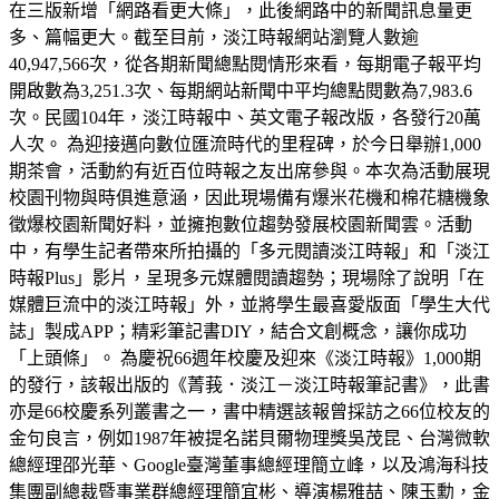
在三版新增「網路看更大條」，此後網路中的新聞訊息量更
多、篇幅更大。截至目前，淡江時報網站瀏覽人數逾
40,947,566次，從各期新聞總點閱情形來看，每期電子報平均
開啟數為3,251.3次、每期網站新聞中平均總點閱數為7,983.6
次。民國104年，淡江時報中、英文電子報改版，各發行20萬
人次。 為迎接邁向數位匯流時代的里程碑，於今日舉辦1,000
期茶會，活動約有近百位時報之友出席參與。本次為活動展現
校園刊物與時俱進意涵，因此現場備有爆米花機和棉花糖機象
徵爆校園新聞好料，並擁抱數位趨勢發展校園新聞雲。活動
中，有學生記者帶來所拍攝的「多元閱讀淡江時報」和「淡江
時報Plus」影片，呈現多元媒體閱讀趨勢；現場除了說明「在
媒體巨流中的淡江時報」外，並將學生最喜愛版面「學生大代
誌」製成APP；精彩筆記書DIY，結合文創概念，讓你成功
「上頭條」。 為慶祝66週年校慶及迎來《淡江時報》1,000期
的發行，該報出版的《菁莪．淡江－淡江時報筆記書》，此書
亦是66校慶系列叢書之一，書中精選該報曾採訪之66位校友的
金句良言，例如1987年被提名諾貝爾物理獎吳茂昆、台灣微軟
總經理邵光華、Google臺灣董事總經理簡立峰，以及鴻海科技
集團副總裁暨事業群總經理簡宜彬、導演楊雅喆、陳玉勳，金