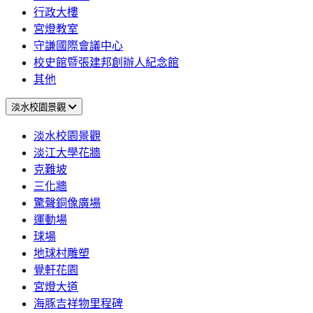
行政大樓
宮燈教室
守謙國際會議中心
校史館暨張建邦創辦人紀念館
其他
淡水校園景觀
淡水校園景觀
淡江大學花牆
克難坡
三化牆
驚聲銅像廣場
運動場
球場
地球村雕塑
覺軒花園
宮燈大道
海豚吉祥物里程碑