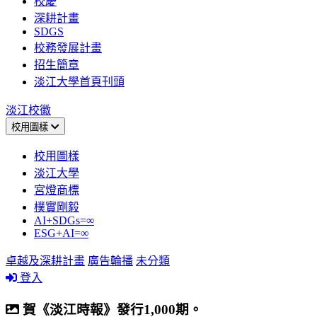
校慶
深耕計畫
SDGS
校務發展計畫
招生簡章
淡江大學首頁刊頭
淡江校徽
校用圖樣
校用圖樣
淡江大學
宮燈商標
樸實剛毅
AI+SDGs=∞
ESG+AI=∞
卓越及深耕計畫
廣告輪播
未分類
登入
賀《淡江時報》發行1,000期。