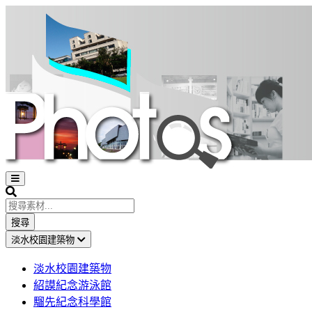
Open
sidebar
Search
搜尋
淡水校園建築物
淡水校園建築物
紹謨紀念游泳館
騮先紀念科學館