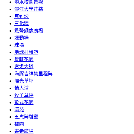
淡水校園景觀
淡江大學花牆
克難坡
三化牆
驚聲銅像廣場
運動場
球場
地球村雕塑
覺軒花園
宮燈大道
海豚吉祥物里程碑
陽光草坪
情人道
牧羊草坪
歐式花園
瀛苑
五虎碑雕塑
福園
書卷廣場