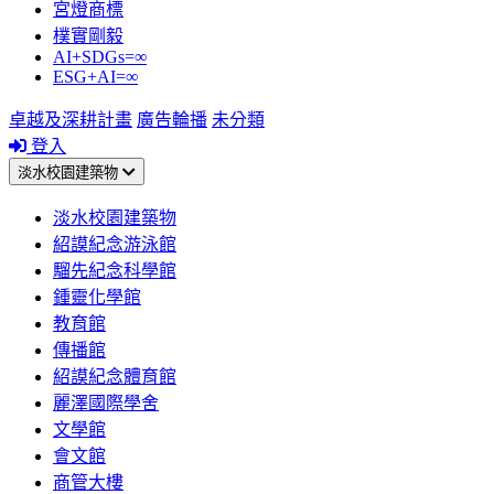
宮燈商標
樸實剛毅
AI+SDGs=∞
ESG+AI=∞
卓越及深耕計畫
廣告輪播
未分類
登入
淡水校園建築物
淡水校園建築物
紹謨紀念游泳館
騮先紀念科學館
鍾靈化學館
教育館
傳播館
紹謨紀念體育館
麗澤國際學舍
文學館
會文館
商管大樓