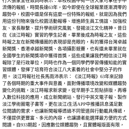
行人張家宜在致詞時表示：本校校園中有一份大家可拿在手中
流傳的報紙，時間長達63年，如今即使在全球報業逐漸凋零的
趨勢中，校園中還是保有這麼一份特殊的報紙，就是因為我們
用這份刊物來強化校園活動報導、增進師生員工情誼、加強校
友、家長聯繫、提升學術研究風氣、發揚淡江文化精神。昔日
在《淡江時報》實習的學生記者，畢業後成為時報之友，這些
時報之友在新聞傳播圈的表現卻是亮眼的，有的獲得台灣卓越
新聞獎、香港卓越新聞獎、各項攝影競賽，也有還未畢業就在
全國學生的新聞獎項中獲得首獎，這些成果讓我們相信淡江時
報除了是行政單位，同時也作為一個同學們學習傳播知能的實
習媒體，發揮了培育符合淡江八大素養的社會中堅分子的作
用。 淡江時報社社長馬雨沛表示：《淡江時報》63年來記錄
了各個時期的重大事件與意義，面對傳播環境改變和媒體趨勢
變化的挑戰，淡江時報求新求變，從早期手工剪貼排版，再導
入數位科技的應用，成立新聞網站、發行中英文電子報、製作
淡江學術圈電子書等，更在淡江i生活APP中推播訊息滿足數
位閱讀的需求，也讓新聞報導透過不同管道與行動載具傳遞，
不僅提供更豐富、多元的內容，也讓讀者能選擇最方便的方式
閱讀。自933期起，因應數位媒體趨勢，且實體報版面有限，