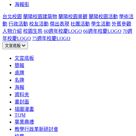
海報街
台北校園
蘭陽校園建築物
蘭陽校園景觀
蘭陽校園活動
學術活
動
行政活動
校友活動
傑出表現
社團活動
學生活動
外賓參觀
人物介紹
校園生態
60週年校慶LOGO
66週年校慶LOGO
70週
年校慶LOGO
75週年校慶LOGO
文宣底板
文宣底板
簡報
桌牌
名牌
海報
資料夾
書封面
插圖漫畫
TQM
畢業典禮
教學行政革新研討會