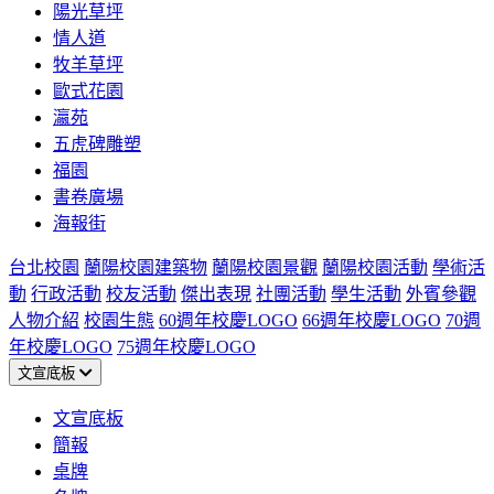
陽光草坪
情人道
牧羊草坪
歐式花園
瀛苑
五虎碑雕塑
福園
書卷廣場
海報街
台北校園
蘭陽校園建築物
蘭陽校園景觀
蘭陽校園活動
學術活
動
行政活動
校友活動
傑出表現
社團活動
學生活動
外賓參觀
人物介紹
校園生態
60週年校慶LOGO
66週年校慶LOGO
70週
年校慶LOGO
75週年校慶LOGO
文宣底板
文宣底板
簡報
桌牌