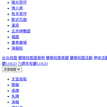
陽光草坪
情人道
牧羊草坪
歐式花園
瀛苑
五虎碑雕塑
福園
書卷廣場
海報街
台北校園
蘭陽校園建築物
蘭陽校園景觀
蘭陽校園活動
學術活
慶LOGO
75週年校慶LOGO
文宣底板
文宣底板
簡報
桌牌
名牌
海報