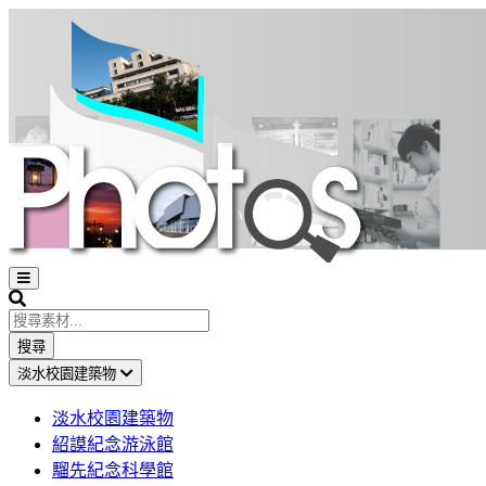
Open
sidebar
Search
搜尋
淡水校園建築物
淡水校園建築物
紹謨紀念游泳館
騮先紀念科學館