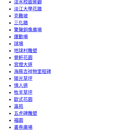
淡水校園景觀
淡江大學花牆
克難坡
三化牆
驚聲銅像廣場
運動場
球場
地球村雕塑
覺軒花園
宮燈大道
海豚吉祥物里程碑
陽光草坪
情人道
牧羊草坪
歐式花園
瀛苑
五虎碑雕塑
福園
書卷廣場