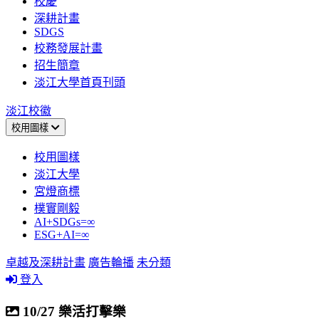
校慶
深耕計畫
SDGS
校務發展計畫
招生簡章
淡江大學首頁刊頭
淡江校徽
校用圖樣
校用圖樣
淡江大學
宮燈商標
樸實剛毅
AI+SDGs=∞
ESG+AI=∞
卓越及深耕計畫
廣告輪播
未分類
登入
10/27 樂活打擊樂