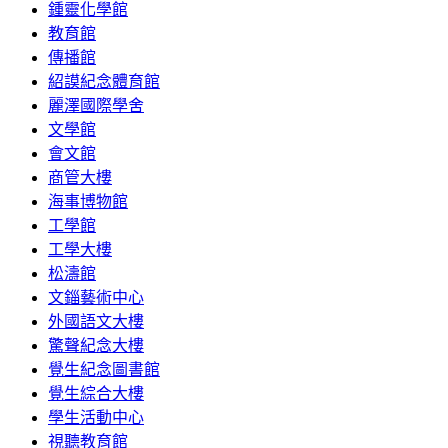
鍾靈化學館
教育館
傳播館
紹謨紀念體育館
麗澤國際學舍
文學館
會文館
商管大樓
海事博物館
工學館
工學大樓
松濤館
文錙藝術中心
外國語文大樓
驚聲紀念大樓
覺生紀念圖書館
覺生綜合大樓
學生活動中心
視聽教育館