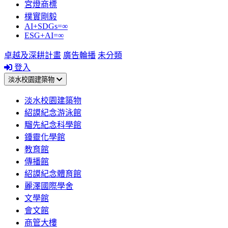
宮燈商標
樸實剛毅
AI+SDGs=∞
ESG+AI=∞
卓越及深耕計畫
廣告輪播
未分類
登入
淡水校園建築物
淡水校園建築物
紹謨紀念游泳館
騮先紀念科學館
鍾靈化學館
教育館
傳播館
紹謨紀念體育館
麗澤國際學舍
文學館
會文館
商管大樓