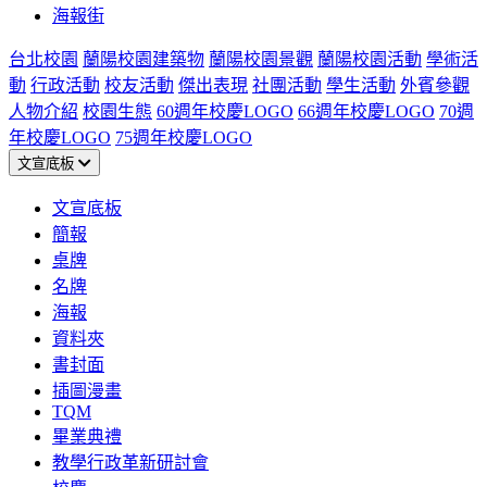
海報街
台北校園
蘭陽校園建築物
蘭陽校園景觀
蘭陽校園活動
學術活
動
行政活動
校友活動
傑出表現
社團活動
學生活動
外賓參觀
人物介紹
校園生態
60週年校慶LOGO
66週年校慶LOGO
70週
年校慶LOGO
75週年校慶LOGO
文宣底板
文宣底板
簡報
桌牌
名牌
海報
資料夾
書封面
插圖漫畫
TQM
畢業典禮
教學行政革新研討會