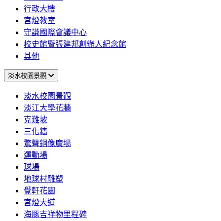
行政大樓
宮燈教室
守謙國際會議中心
校史館暨張建邦創辦人紀念館
其他
淡水校園景觀
淡水校園景觀
淡江大學花牆
克難坡
三化牆
驚聲銅像廣場
運動場
球場
地球村雕塑
覺軒花園
宮燈大道
海豚吉祥物里程碑