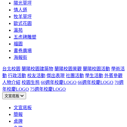
陽光草坪
情人道
牧羊草坪
歐式花園
瀛苑
五虎碑雕塑
福園
書卷廣場
海報街
台北校園
蘭陽校園建築物
蘭陽校園景觀
蘭陽校園活動
學術活
動
行政活動
校友活動
傑出表現
社團活動
學生活動
外賓參觀
人物介紹
校園生態
60週年校慶LOGO
66週年校慶LOGO
70週
年校慶LOGO
75週年校慶LOGO
文宣底板
文宣底板
簡報
桌牌