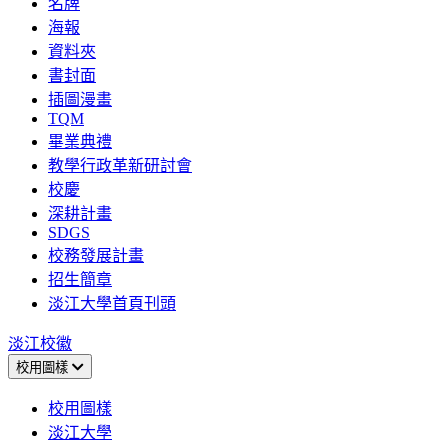
名牌
海報
資料夾
書封面
插圖漫畫
TQM
畢業典禮
教學行政革新研討會
校慶
深耕計畫
SDGS
校務發展計畫
招生簡章
淡江大學首頁刊頭
淡江校徽
校用圖樣
校用圖樣
淡江大學