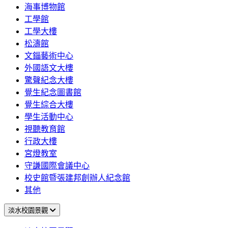
海事博物館
工學館
工學大樓
松濤館
文錙藝術中心
外國語文大樓
驚聲紀念大樓
覺生紀念圖書館
覺生綜合大樓
學生活動中心
視聽教育館
行政大樓
宮燈教室
守謙國際會議中心
校史館暨張建邦創辦人紀念館
其他
淡水校園景觀