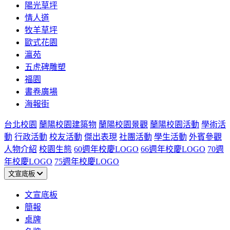
陽光草坪
情人道
牧羊草坪
歐式花園
瀛苑
五虎碑雕塑
福園
書卷廣場
海報街
台北校園
蘭陽校園建築物
蘭陽校園景觀
蘭陽校園活動
學術活
動
行政活動
校友活動
傑出表現
社團活動
學生活動
外賓參觀
人物介紹
校園生態
60週年校慶LOGO
66週年校慶LOGO
70週
年校慶LOGO
75週年校慶LOGO
文宣底板
文宣底板
簡報
桌牌