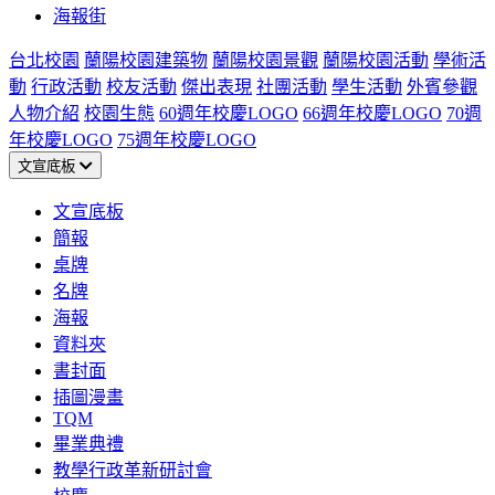
海報街
台北校園
蘭陽校園建築物
蘭陽校園景觀
蘭陽校園活動
學術活
動
行政活動
校友活動
傑出表現
社團活動
學生活動
外賓參觀
人物介紹
校園生態
60週年校慶LOGO
66週年校慶LOGO
70週
年校慶LOGO
75週年校慶LOGO
文宣底板
文宣底板
簡報
桌牌
名牌
海報
資料夾
書封面
插圖漫畫
TQM
畢業典禮
教學行政革新研討會