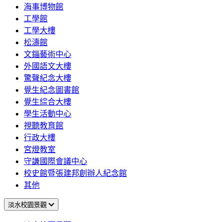
海事博物館
工學館
工學大樓
松濤館
文錙藝術中心
外國語文大樓
驚聲紀念大樓
覺生紀念圖書館
覺生綜合大樓
學生活動中心
視聽教育館
行政大樓
宮燈教室
守謙國際會議中心
校史館暨張建邦創辦人紀念館
其他
淡水校園景觀