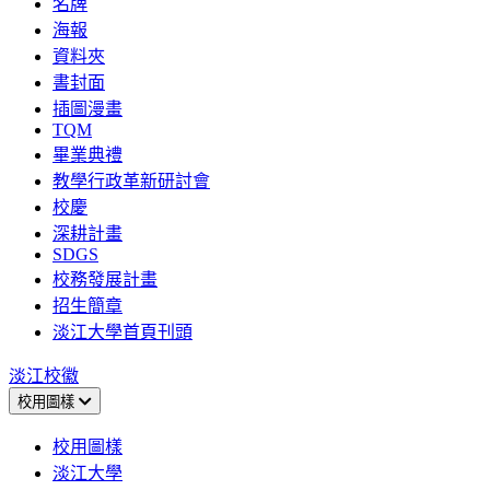
名牌
海報
資料夾
書封面
插圖漫畫
TQM
畢業典禮
教學行政革新研討會
校慶
深耕計畫
SDGS
校務發展計畫
招生簡章
淡江大學首頁刊頭
淡江校徽
校用圖樣
校用圖樣
淡江大學