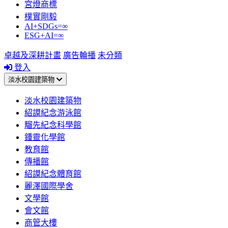
宮燈商標
樸實剛毅
AI+SDGs=∞
ESG+AI=∞
卓越及深耕計畫
廣告輪播
未分類
登入
淡水校園建築物
淡水校園建築物
紹謨紀念游泳館
騮先紀念科學館
鍾靈化學館
教育館
傳播館
紹謨紀念體育館
麗澤國際學舍
文學館
會文館
商管大樓