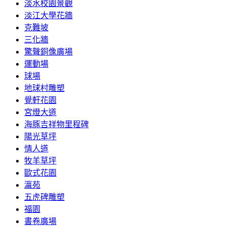
淡水校園景觀
淡江大學花牆
克難坡
三化牆
驚聲銅像廣場
運動場
球場
地球村雕塑
覺軒花園
宮燈大道
海豚吉祥物里程碑
陽光草坪
情人道
牧羊草坪
歐式花園
瀛苑
五虎碑雕塑
福園
書卷廣場