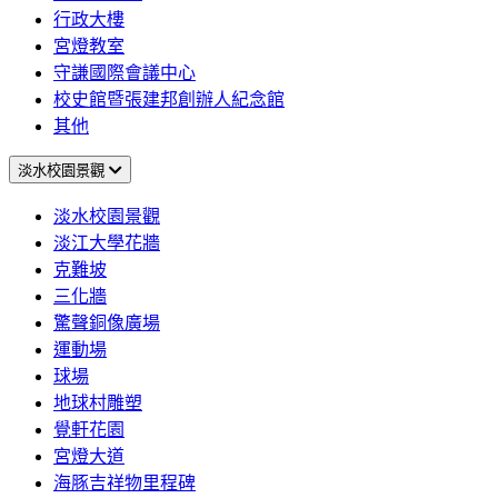
行政大樓
宮燈教室
守謙國際會議中心
校史館暨張建邦創辦人紀念館
其他
淡水校園景觀
淡水校園景觀
淡江大學花牆
克難坡
三化牆
驚聲銅像廣場
運動場
球場
地球村雕塑
覺軒花園
宮燈大道
海豚吉祥物里程碑