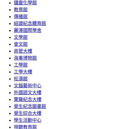
鍾靈化學館
教育館
傳播館
紹謨紀念體育館
麗澤國際學舍
文學館
會文館
商管大樓
海事博物館
工學館
工學大樓
松濤館
文錙藝術中心
外國語文大樓
驚聲紀念大樓
覺生紀念圖書館
覺生綜合大樓
學生活動中心
視聽教育館