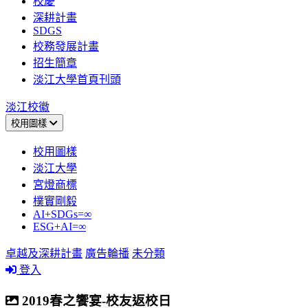
校慶
深耕計畫
SDGS
校務發展計畫
招生簡章
淡江大學首頁刊頭
淡江校徽
校用圖樣
校用圖樣
淡江大學
宮燈商標
樸實剛毅
AI+SDGs=∞
ESG+AI=∞
卓越及深耕計畫
廣告輪播
未分類
登入
2019春之饗宴-校友返校日