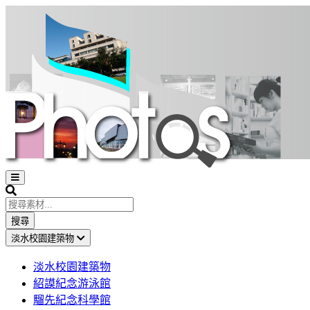
Open
sidebar
Search
搜尋
淡水校園建築物
淡水校園建築物
紹謨紀念游泳館
騮先紀念科學館