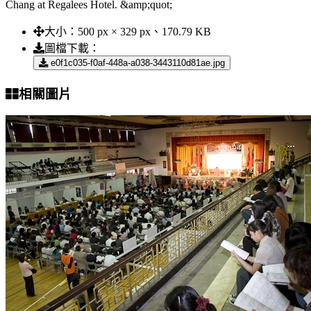
Chang at Regalees Hotel. &amp;quot;
大小：
500 px × 329 px、170.79 KB
圖檔下載：
e0f1c035-f0af-448a-a038-3443110d81ae.jpg
相關圖片