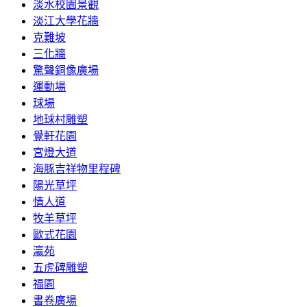
淡水校園景觀
淡江大學花牆
克難坡
三化牆
驚聲銅像廣場
運動場
球場
地球村雕塑
覺軒花園
宮燈大道
海豚吉祥物里程碑
陽光草坪
情人道
牧羊草坪
歐式花園
瀛苑
五虎碑雕塑
福園
書卷廣場