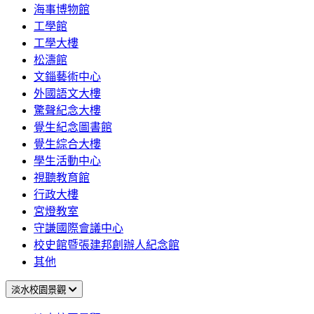
海事博物館
工學館
工學大樓
松濤館
文錙藝術中心
外國語文大樓
驚聲紀念大樓
覺生紀念圖書館
覺生綜合大樓
學生活動中心
視聽教育館
行政大樓
宮燈教室
守謙國際會議中心
校史館暨張建邦創辦人紀念館
其他
淡水校園景觀