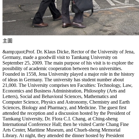
主圖
&amp;quot;Prof. Dr. Klaus Dicke, Rector of the University of Jena,
Germany, made a goodwill visit to Tamkang University on
September 25, 2009. The main purpose of his visit is to explore the
possibility of academic cooperation between two universities.
Founded in 1558, Jena University played a major role in the history
of ideas in Germany. The university has student number about
21,000. The University comprises ten Faculties: Technology, Law,
Economics and Business Administration, Philosophy (Arts and
Letters), Social and Behavioral Sciences, Mathematics and
Computer Science, Physics and Astronomy, Chemistry and Earth
Sciences, Biology and Pharmacy, and Medicine. The guest first
attended the reception and a discussion hosted by the President of
Tamkang University, Dr. Flora C.I. Chang, at Ching-sheng
International Conference Hall; then he visited Carrie Chang Fine
Arts Center, Maritime Museum, and Chueh-sheng Memorial
Library. At night, they attended the dinner hosted by President