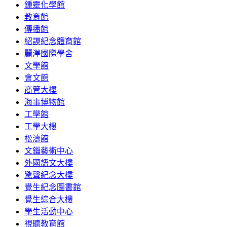
鍾靈化學館
教育館
傳播館
紹謨紀念體育館
麗澤國際學舍
文學館
會文館
商管大樓
海事博物館
工學館
工學大樓
松濤館
文錙藝術中心
外國語文大樓
驚聲紀念大樓
覺生紀念圖書館
覺生綜合大樓
學生活動中心
視聽教育館