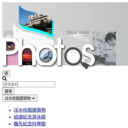
Open
sidebar
Search
搜尋
淡水校園建築物
淡水校園建築物
紹謨紀念游泳館
騮先紀念科學館