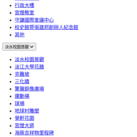
行政大樓
宮燈教室
守謙國際會議中心
校史館暨張建邦創辦人紀念館
其他
淡水校園景觀
淡水校園景觀
淡江大學花牆
克難坡
三化牆
驚聲銅像廣場
運動場
球場
地球村雕塑
覺軒花園
宮燈大道
海豚吉祥物里程碑