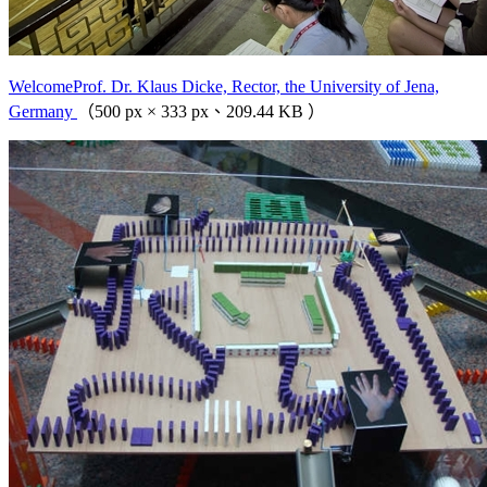
WelcomeProf. Dr. Klaus Dicke, Rector, the University of Jena,
Germany
（500 px × 333 px、209.44 KB ）