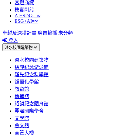
宮燈商標
樸實剛毅
AI+SDGs=∞
ESG+AI=∞
卓越及深耕計畫
廣告輪播
未分類
登入
淡水校園建築物
淡水校園建築物
紹謨紀念游泳館
騮先紀念科學館
鍾靈化學館
教育館
傳播館
紹謨紀念體育館
麗澤國際學舍
文學館
會文館
商管大樓