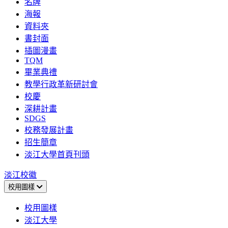
名牌
海報
資料夾
書封面
插圖漫畫
TQM
畢業典禮
教學行政革新研討會
校慶
深耕計畫
SDGS
校務發展計畫
招生簡章
淡江大學首頁刊頭
淡江校徽
校用圖樣
校用圖樣
淡江大學