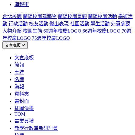
海報街
台北校園
蘭陽校園建築物
蘭陽校園景觀
蘭陽校園活動
學術活
動
行政活動
校友活動
傑出表現
社團活動
學生活動
外賓參觀
人物介紹
校園生態
60週年校慶LOGO
66週年校慶LOGO
70週
年校慶LOGO
75週年校慶LOGO
文宣底板
文宣底板
簡報
桌牌
名牌
海報
資料夾
書封面
插圖漫畫
TQM
畢業典禮
教學行政革新研討會