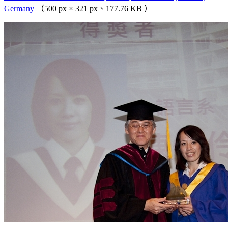
Germany
（500 px × 321 px、177.76 KB ）