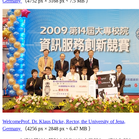
Germany
（4752 px × 3168 px、7.5 MB ）
WelcomeProf. Dr. Klaus Dicke, Rector, the University of Jena,
Germany
（4256 px × 2848 px、6.47 MB ）