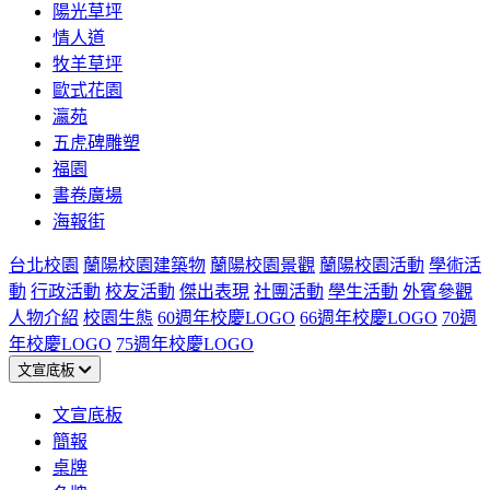
陽光草坪
情人道
牧羊草坪
歐式花園
瀛苑
五虎碑雕塑
福園
書卷廣場
海報街
台北校園
蘭陽校園建築物
蘭陽校園景觀
蘭陽校園活動
學術活
動
行政活動
校友活動
傑出表現
社團活動
學生活動
外賓參觀
人物介紹
校園生態
60週年校慶LOGO
66週年校慶LOGO
70週
年校慶LOGO
75週年校慶LOGO
文宣底板
文宣底板
簡報
桌牌