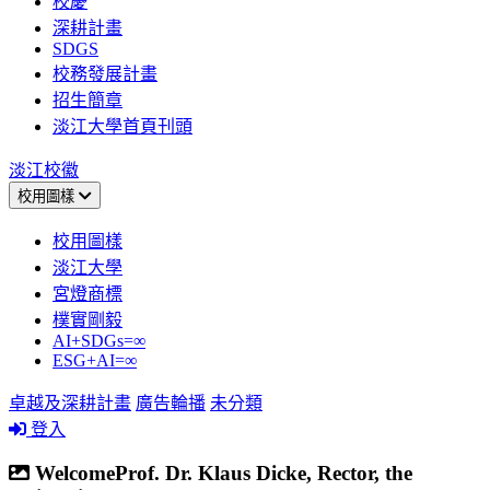
校慶
深耕計畫
SDGS
校務發展計畫
招生簡章
淡江大學首頁刊頭
淡江校徽
校用圖樣
校用圖樣
淡江大學
宮燈商標
樸實剛毅
AI+SDGs=∞
ESG+AI=∞
卓越及深耕計畫
廣告輪播
未分類
登入
WelcomeProf. Dr. Klaus Dicke, Rector, the