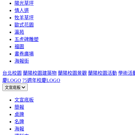
陽光草坪
情人道
牧羊草坪
歐式花園
瀛苑
五虎碑雕塑
福園
書卷廣場
海報街
台北校園
蘭陽校園建築物
蘭陽校園景觀
蘭陽校園活動
學術活
慶LOGO
75週年校慶LOGO
文宣底板
文宣底板
簡報
桌牌
名牌
海報