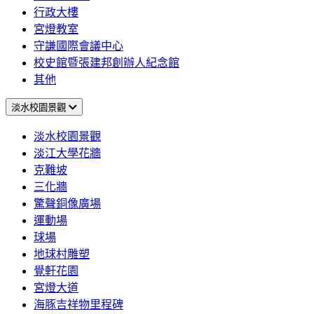
行政大樓
宮燈教室
守謙國際會議中心
校史館暨張建邦創辦人紀念館
其他
淡水校園景觀
淡水校園景觀
淡江大學花牆
克難坡
三化牆
驚聲銅像廣場
運動場
球場
地球村雕塑
覺軒花園
宮燈大道
海豚吉祥物里程碑