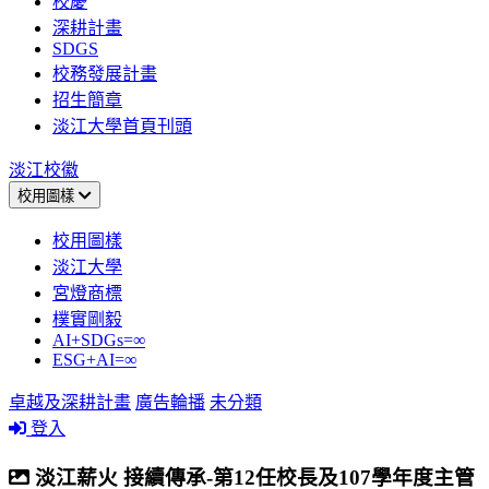
校慶
深耕計畫
SDGS
校務發展計畫
招生簡章
淡江大學首頁刊頭
淡江校徽
校用圖樣
校用圖樣
淡江大學
宮燈商標
樸實剛毅
AI+SDGs=∞
ESG+AI=∞
卓越及深耕計畫
廣告輪播
未分類
登入
淡江薪火 接續傳承-第12任校長及107學年度主管