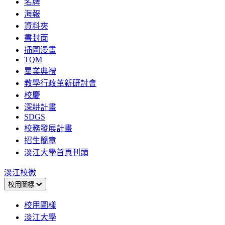
名牌
海報
資料夾
書封面
插圖漫畫
TQM
畢業典禮
教學行政革新研討會
校慶
深耕計畫
SDGS
校務發展計畫
招生簡章
淡江大學首頁刊頭
淡江校徽
校用圖樣
校用圖樣
淡江大學