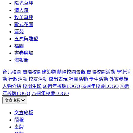
陽光草坪
情人道
牧羊草坪
歐式花園
瀛苑
五虎碑雕塑
福園
書卷廣場
海報街
台北校園
蘭陽校園建築物
蘭陽校園景觀
蘭陽校園活動
學術活
動
行政活動
校友活動
傑出表現
社團活動
學生活動
外賓參觀
人物介紹
校園生態
60週年校慶LOGO
66週年校慶LOGO
70週
年校慶LOGO
75週年校慶LOGO
文宣底板
文宣底板
簡報
桌牌