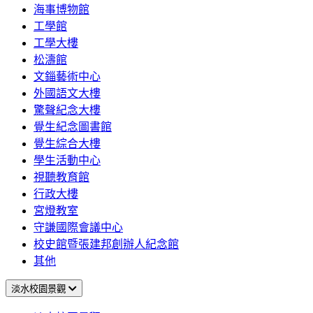
海事博物館
工學館
工學大樓
松濤館
文錙藝術中心
外國語文大樓
驚聲紀念大樓
覺生紀念圖書館
覺生綜合大樓
學生活動中心
視聽教育館
行政大樓
宮燈教室
守謙國際會議中心
校史館暨張建邦創辦人紀念館
其他
淡水校園景觀