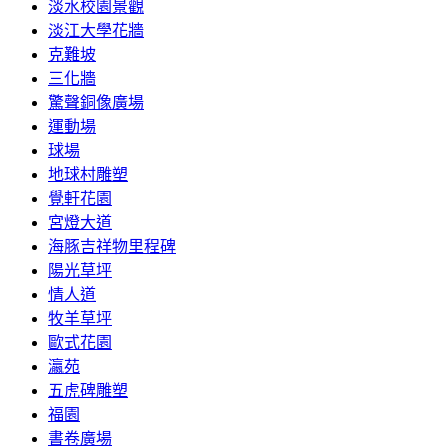
淡水校園景觀
淡江大學花牆
克難坡
三化牆
驚聲銅像廣場
運動場
球場
地球村雕塑
覺軒花園
宮燈大道
海豚吉祥物里程碑
陽光草坪
情人道
牧羊草坪
歐式花園
瀛苑
五虎碑雕塑
福園
書卷廣場