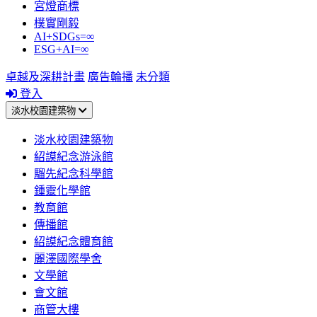
宮燈商標
樸實剛毅
AI+SDGs=∞
ESG+AI=∞
卓越及深耕計畫
廣告輪播
未分類
登入
淡水校園建築物
淡水校園建築物
紹謨紀念游泳館
騮先紀念科學館
鍾靈化學館
教育館
傳播館
紹謨紀念體育館
麗澤國際學舍
文學館
會文館
商管大樓