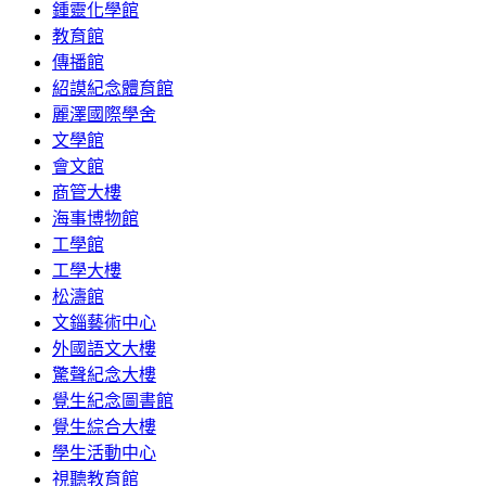
鍾靈化學館
教育館
傳播館
紹謨紀念體育館
麗澤國際學舍
文學館
會文館
商管大樓
海事博物館
工學館
工學大樓
松濤館
文錙藝術中心
外國語文大樓
驚聲紀念大樓
覺生紀念圖書館
覺生綜合大樓
學生活動中心
視聽教育館