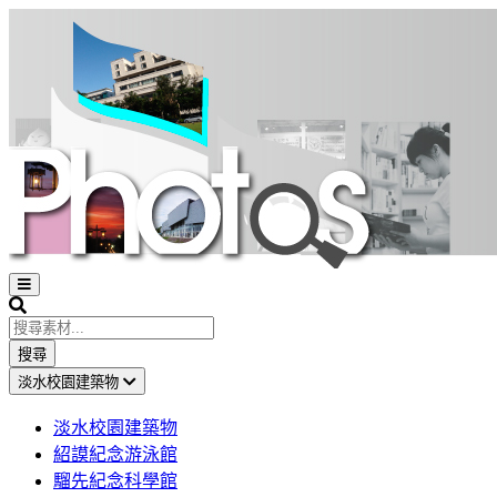
Open
sidebar
Search
搜尋
淡水校園建築物
淡水校園建築物
紹謨紀念游泳館
騮先紀念科學館