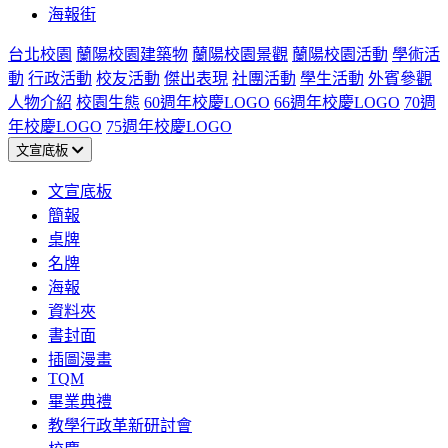
海報街
台北校園
蘭陽校園建築物
蘭陽校園景觀
蘭陽校園活動
學術活
動
行政活動
校友活動
傑出表現
社團活動
學生活動
外賓參觀
人物介紹
校園生態
60週年校慶LOGO
66週年校慶LOGO
70週
年校慶LOGO
75週年校慶LOGO
文宣底板
文宣底板
簡報
桌牌
名牌
海報
資料夾
書封面
插圖漫畫
TQM
畢業典禮
教學行政革新研討會