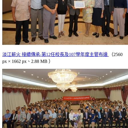
淡江薪火 接續傳承-第12任校長及107學年度主管布達
（2560
px × 1662 px、2.88 MB ）