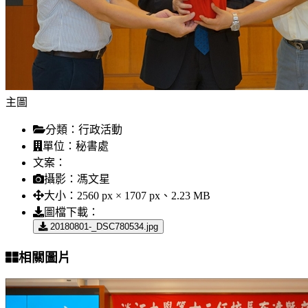
主圖
分類：
行政活動
單位：
秘書處
文案：
攝影：
馮文星
大小：
2560 px × 1707 px、2.23 MB
圖檔下載：
20180801-_DSC780534.jpg
相關圖片