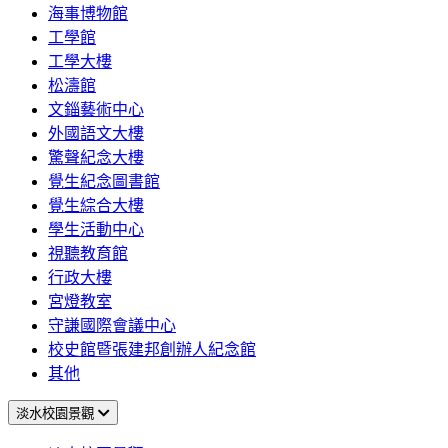
海事博物館
工學館
工學大樓
松濤館
文錙藝術中心
外國語文大樓
驚聲紀念大樓
覺生紀念圖書館
覺生綜合大樓
學生活動中心
視聽教育館
行政大樓
宮燈教室
守謙國際會議中心
校史館暨張建邦創辦人紀念館
其他
淡水校園景觀