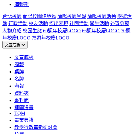
海報街
台北校園
蘭陽校園建築物
蘭陽校園景觀
蘭陽校園活動
學術活
動
行政活動
校友活動
傑出表現
社團活動
學生活動
外賓參觀
人物介紹
校園生態
60週年校慶LOGO
66週年校慶LOGO
70週
年校慶LOGO
75週年校慶LOGO
文宣底板
文宣底板
簡報
桌牌
名牌
海報
資料夾
書封面
插圖漫畫
TQM
畢業典禮
教學行政革新研討會