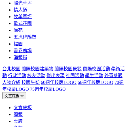
陽光草坪
情人道
牧羊草坪
歐式花園
瀛苑
五虎碑雕塑
福園
書卷廣場
海報街
台北校園
蘭陽校園建築物
蘭陽校園景觀
蘭陽校園活動
學術活
動
行政活動
校友活動
傑出表現
社團活動
學生活動
外賓參觀
人物介紹
校園生態
60週年校慶LOGO
66週年校慶LOGO
70週
年校慶LOGO
75週年校慶LOGO
文宣底板
文宣底板
簡報
桌牌