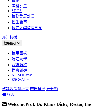
校慶
深耕計畫
SDGS
校務發展計畫
招生簡章
淡江大學首頁刊頭
淡江校徽
校用圖樣
校用圖樣
淡江大學
宮燈商標
樸實剛毅
AI+SDGs=∞
ESG+AI=∞
卓越及深耕計畫
廣告輪播
未分類
登入
WelcomeProf. Dr. Klaus Dicke, Rector, the