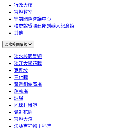
行政大樓
宮燈教室
守謙國際會議中心
校史館暨張建邦創辦人紀念館
其他
淡水校園景觀
淡水校園景觀
淡江大學花牆
克難坡
三化牆
驚聲銅像廣場
運動場
球場
地球村雕塑
覺軒花園
宮燈大道
海豚吉祥物里程碑