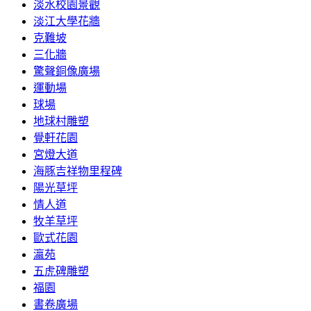
淡水校園景觀
淡江大學花牆
克難坡
三化牆
驚聲銅像廣場
運動場
球場
地球村雕塑
覺軒花園
宮燈大道
海豚吉祥物里程碑
陽光草坪
情人道
牧羊草坪
歐式花園
瀛苑
五虎碑雕塑
福園
書卷廣場