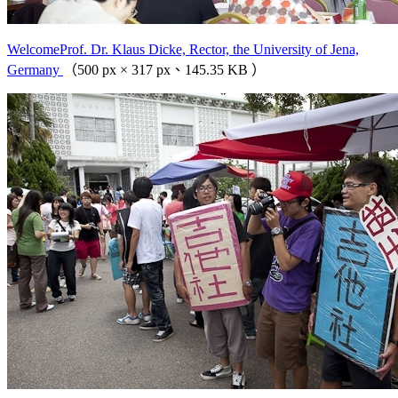
WelcomeProf. Dr. Klaus Dicke, Rector, the University of Jena,
Germany
（500 px × 317 px、145.35 KB ）