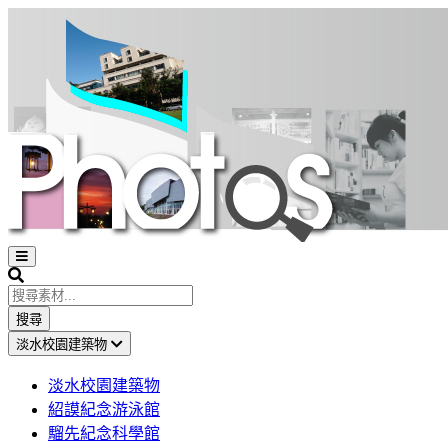
Open
sidebar
Search
搜尋
淡水校園建築物
淡水校園建築物
紹謨紀念游泳館
騮先紀念科學館