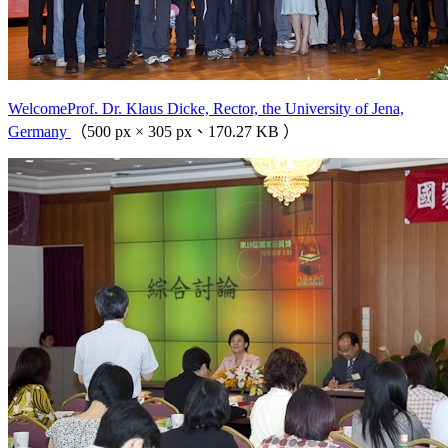
WelcomeProf. Dr. Klaus Dicke, Rector, the University of Jena,
Germany
（500 px × 305 px、170.27 KB ）