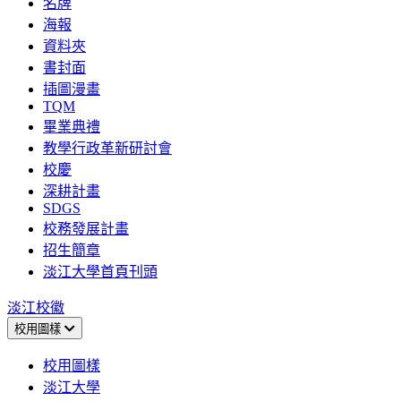
名牌
海報
資料夾
書封面
插圖漫畫
TQM
畢業典禮
教學行政革新研討會
校慶
深耕計畫
SDGS
校務發展計畫
招生簡章
淡江大學首頁刊頭
淡江校徽
校用圖樣
校用圖樣
淡江大學