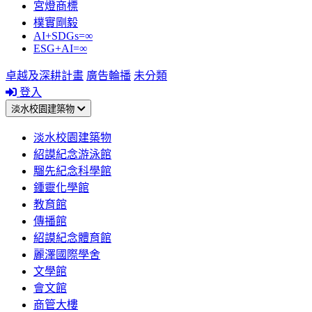
宮燈商標
樸實剛毅
AI+SDGs=∞
ESG+AI=∞
卓越及深耕計畫
廣告輪播
未分類
登入
淡水校園建築物
淡水校園建築物
紹謨紀念游泳館
騮先紀念科學館
鍾靈化學館
教育館
傳播館
紹謨紀念體育館
麗澤國際學舍
文學館
會文館
商管大樓