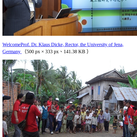
WelcomeProf. Dr. Klaus Dicke, Rector, the University of Jena,
Germany
（500 px × 333 px、141.38 KB ）