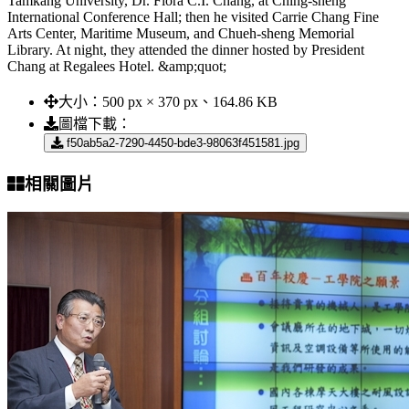
Tamkang University, Dr. Flora C.I. Chang, at Ching-sheng
International Conference Hall; then he visited Carrie Chang Fine
Arts Center, Maritime Museum, and Chueh-sheng Memorial
Library. At night, they attended the dinner hosted by President
Chang at Regalees Hotel. &amp;quot;
大小：
500 px × 370 px、164.86 KB
圖檔下載：
f50ab5a2-7290-4450-bde3-98063f451581.jpg
相關圖片