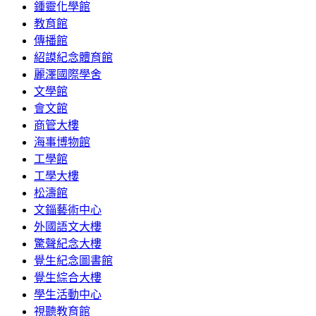
鍾靈化學館
教育館
傳播館
紹謨紀念體育館
麗澤國際學舍
文學館
會文館
商管大樓
海事博物館
工學館
工學大樓
松濤館
文錙藝術中心
外國語文大樓
驚聲紀念大樓
覺生紀念圖書館
覺生綜合大樓
學生活動中心
視聽教育館