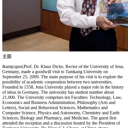
主圖
&amp;quot;Prof. Dr. Klaus Dicke, Rector of the University of Jena,
Germany, made a goodwill visit to Tamkang University on
September 25, 2009. The main purpose of his visit is to explore the
possibility of academic cooperation between two universities.
Founded in 1558, Jena University played a major role in the history
of ideas in Germany. The university has student number about
21,000. The University comprises ten Faculties: Technology, Law,
Economics and Business Administration, Philosophy (Arts and
Letters), Social and Behavioral Sciences, Mathematics and
Computer Science, Physics and Astronomy, Chemistry and Earth
Sciences, Biology and Pharmacy, and Medicine. The guest first
attended the reception and a discussion hosted by the President of