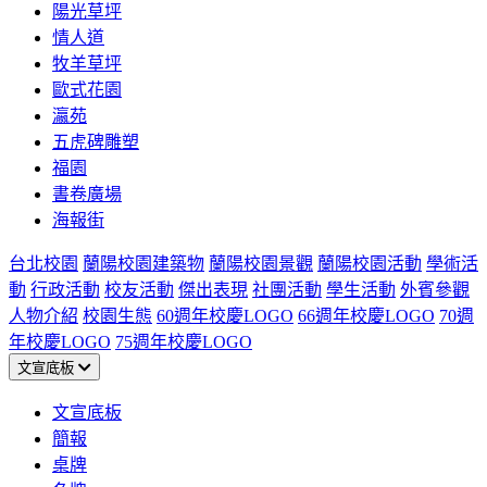
陽光草坪
情人道
牧羊草坪
歐式花園
瀛苑
五虎碑雕塑
福園
書卷廣場
海報街
台北校園
蘭陽校園建築物
蘭陽校園景觀
蘭陽校園活動
學術活
動
行政活動
校友活動
傑出表現
社團活動
學生活動
外賓參觀
人物介紹
校園生態
60週年校慶LOGO
66週年校慶LOGO
70週
年校慶LOGO
75週年校慶LOGO
文宣底板
文宣底板
簡報
桌牌