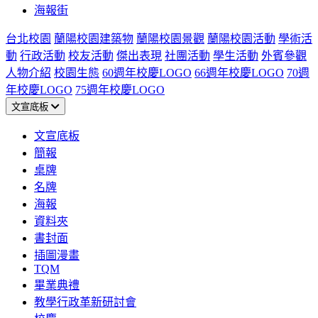
海報街
台北校園
蘭陽校園建築物
蘭陽校園景觀
蘭陽校園活動
學術活
動
行政活動
校友活動
傑出表現
社團活動
學生活動
外賓參觀
人物介紹
校園生態
60週年校慶LOGO
66週年校慶LOGO
70週
年校慶LOGO
75週年校慶LOGO
文宣底板
文宣底板
簡報
桌牌
名牌
海報
資料夾
書封面
插圖漫畫
TQM
畢業典禮
教學行政革新研討會