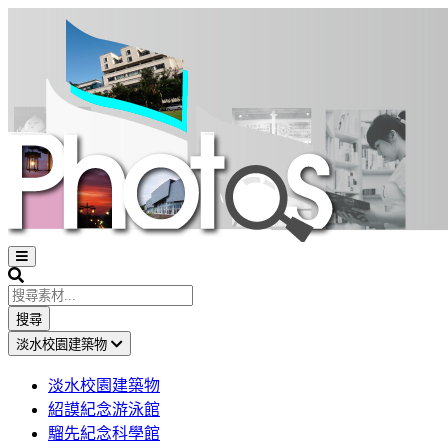
Open
sidebar
Search
搜尋
淡水校園建築物
淡水校園建築物
紹謨紀念游泳館
騮先紀念科學館