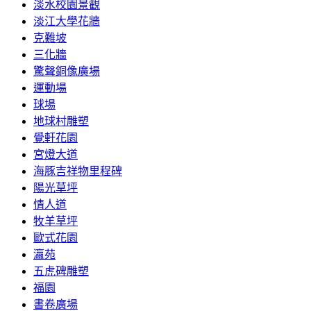
淡水校園景觀
淡江大學花牆
克難坡
三化牆
驚聲銅像廣場
運動場
球場
地球村雕塑
覺軒花園
宮燈大道
海豚吉祥物里程碑
陽光草坪
情人道
牧羊草坪
歐式花園
瀛苑
五虎碑雕塑
福園
書卷廣場