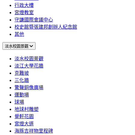
行政大樓
宮燈教室
守謙國際會議中心
校史館暨張建邦創辦人紀念館
其他
淡水校園景觀
淡水校園景觀
淡江大學花牆
克難坡
三化牆
驚聲銅像廣場
運動場
球場
地球村雕塑
覺軒花園
宮燈大道
海豚吉祥物里程碑