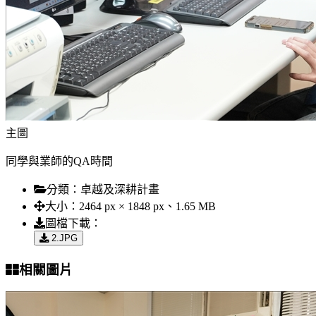
主圖
同學與業師的QA時間
分類：
卓越及深耕計畫
大小：
2464 px × 1848 px、1.65 MB
圖檔下載：
2.JPG
相關圖片