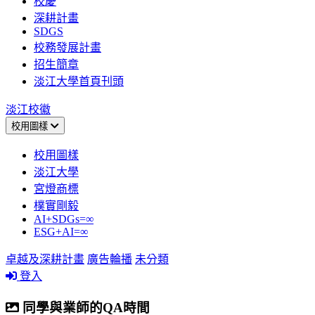
校慶
深耕計畫
SDGS
校務發展計畫
招生簡章
淡江大學首頁刊頭
淡江校徽
校用圖樣
校用圖樣
淡江大學
宮燈商標
樸實剛毅
AI+SDGs=∞
ESG+AI=∞
卓越及深耕計畫
廣告輪播
未分類
登入
同學與業師的QA時間