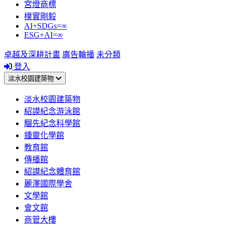
宮燈商標
樸實剛毅
AI+SDGs=∞
ESG+AI=∞
卓越及深耕計畫
廣告輪播
未分類
登入
淡水校園建築物
淡水校園建築物
紹謨紀念游泳館
騮先紀念科學館
鍾靈化學館
教育館
傳播館
紹謨紀念體育館
麗澤國際學舍
文學館
會文館
商管大樓