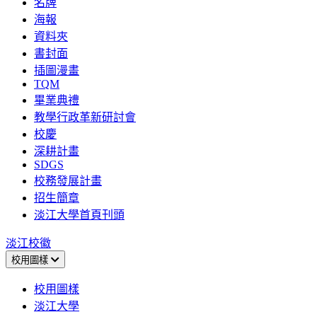
名牌
海報
資料夾
書封面
插圖漫畫
TQM
畢業典禮
教學行政革新研討會
校慶
深耕計畫
SDGS
校務發展計畫
招生簡章
淡江大學首頁刊頭
淡江校徽
校用圖樣
校用圖樣
淡江大學