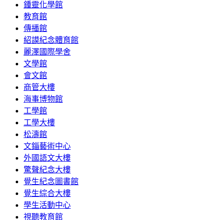
鍾靈化學館
教育館
傳播館
紹謨紀念體育館
麗澤國際學舍
文學館
會文館
商管大樓
海事博物館
工學館
工學大樓
松濤館
文錙藝術中心
外國語文大樓
驚聲紀念大樓
覺生紀念圖書館
覺生綜合大樓
學生活動中心
視聽教育館