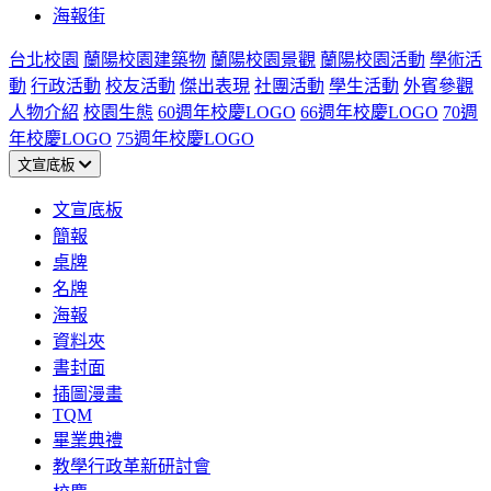
海報街
台北校園
蘭陽校園建築物
蘭陽校園景觀
蘭陽校園活動
學術活
動
行政活動
校友活動
傑出表現
社團活動
學生活動
外賓參觀
人物介紹
校園生態
60週年校慶LOGO
66週年校慶LOGO
70週
年校慶LOGO
75週年校慶LOGO
文宣底板
文宣底板
簡報
桌牌
名牌
海報
資料夾
書封面
插圖漫畫
TQM
畢業典禮
教學行政革新研討會