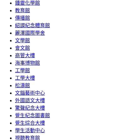
鍾靈化學館
教育館
傳播館
紹謨紀念體育館
麗澤國際學舍
文學館
會文館
商管大樓
海事博物館
工學館
工學大樓
松濤館
文錙藝術中心
外國語文大樓
驚聲紀念大樓
覺生紀念圖書館
覺生綜合大樓
學生活動中心
視聽教育館