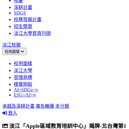
校慶
深耕計畫
SDGS
校務發展計畫
招生簡章
淡江大學首頁刊頭
淡江校徽
校用圖樣
校用圖樣
淡江大學
宮燈商標
樸實剛毅
AI+SDGs=∞
ESG+AI=∞
卓越及深耕計畫
廣告輪播
未分類
登入
淡江「Apple區域教育培訓中心」揭牌-北台灣第1