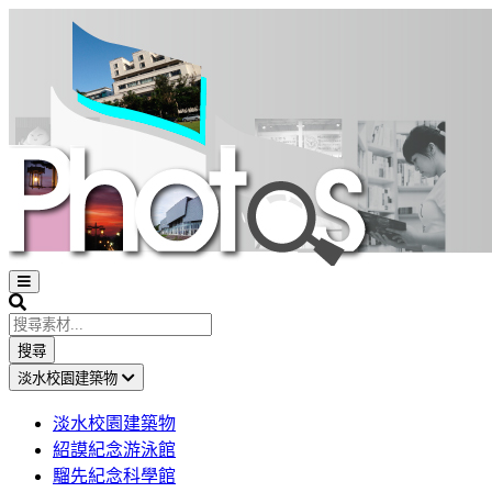
Open
sidebar
Search
搜尋
淡水校園建築物
淡水校園建築物
紹謨紀念游泳館
騮先紀念科學館