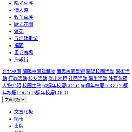
陽光草坪
情人道
牧羊草坪
歐式花園
瀛苑
五虎碑雕塑
福園
書卷廣場
海報街
台北校園
蘭陽校園建築物
蘭陽校園景觀
蘭陽校園活動
學術活
動
行政活動
校友活動
傑出表現
社團活動
學生活動
外賓參觀
人物介紹
校園生態
60週年校慶LOGO
66週年校慶LOGO
70週
年校慶LOGO
75週年校慶LOGO
文宣底板
文宣底板
簡報
桌牌