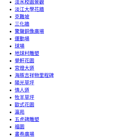
淡水校園景觀
淡江大學花牆
克難坡
三化牆
驚聲銅像廣場
運動場
球場
地球村雕塑
覺軒花園
宮燈大道
海豚吉祥物里程碑
陽光草坪
情人道
牧羊草坪
歐式花園
瀛苑
五虎碑雕塑
福園
書卷廣場