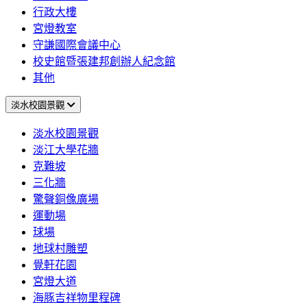
行政大樓
宮燈教室
守謙國際會議中心
校史館暨張建邦創辦人紀念館
其他
淡水校園景觀
淡水校園景觀
淡江大學花牆
克難坡
三化牆
驚聲銅像廣場
運動場
球場
地球村雕塑
覺軒花園
宮燈大道
海豚吉祥物里程碑