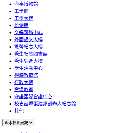
海事博物館
工學館
工學大樓
松濤館
文錙藝術中心
外國語文大樓
驚聲紀念大樓
覺生紀念圖書館
覺生綜合大樓
學生活動中心
視聽教育館
行政大樓
宮燈教室
守謙國際會議中心
校史館暨張建邦創辦人紀念館
其他
淡水校園景觀