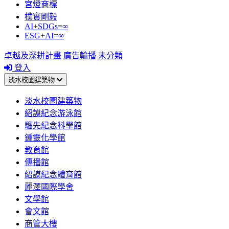
宮燈商標
樸實剛毅
AI+SDGs=∞
ESG+AI=∞
卓越及深耕計畫
廣告輪播
未分類
登入
淡水校園建築物
淡水校園建築物
紹謨紀念游泳館
騮先紀念科學館
鍾靈化學館
教育館
傳播館
紹謨紀念體育館
麗澤國際學舍
文學館
會文館
商管大樓