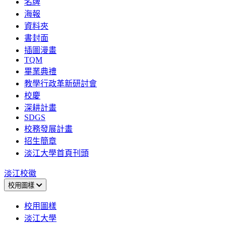
名牌
海報
資料夾
書封面
插圖漫畫
TQM
畢業典禮
教學行政革新研討會
校慶
深耕計畫
SDGS
校務發展計畫
招生簡章
淡江大學首頁刊頭
淡江校徽
校用圖樣
校用圖樣
淡江大學