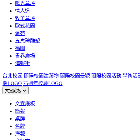
陽光草坪
情人道
牧羊草坪
歐式花園
瀛苑
五虎碑雕塑
福園
書卷廣場
海報街
台北校園
蘭陽校園建築物
蘭陽校園景觀
蘭陽校園活動
學術活
慶LOGO
75週年校慶LOGO
文宣底板
文宣底板
簡報
桌牌
名牌
海報