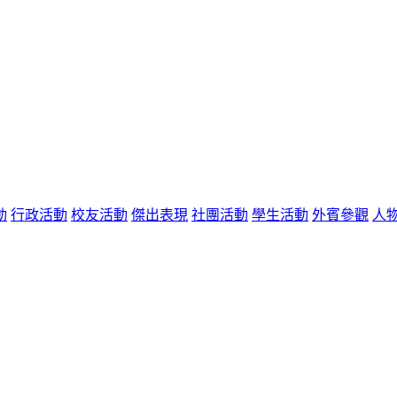
動
行政活動
校友活動
傑出表現
社團活動
學生活動
外賓參觀
人