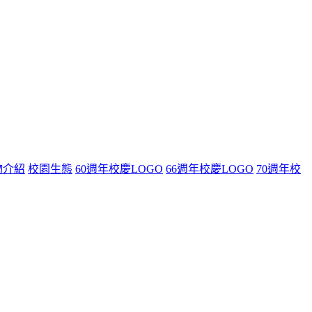
物介紹
校園生態
60週年校慶LOGO
66週年校慶LOGO
70週年校