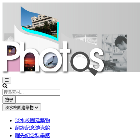
Open
sidebar
Search
搜尋
淡水校園建築物
淡水校園建築物
紹謨紀念游泳館
騮先紀念科學館