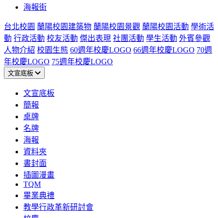
海報街
台北校園
蘭陽校園建築物
蘭陽校園景觀
蘭陽校園活動
學術活
動
行政活動
校友活動
傑出表現
社團活動
學生活動
外賓參觀
人物介紹
校園生態
60週年校慶LOGO
66週年校慶LOGO
70週
年校慶LOGO
75週年校慶LOGO
文宣底板
文宣底板
簡報
桌牌
名牌
海報
資料夾
書封面
插圖漫畫
TQM
畢業典禮
教學行政革新研討會