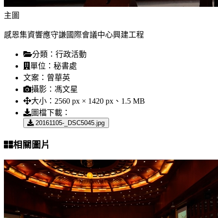
主圖
感恩集資響應守謙國際會議中心興建工程
分類：
行政活動
單位：
秘書處
文案：
曾華英
攝影：
馮文星
大小：
2560 px × 1420 px、1.5 MB
圖檔下載：
20161105-_DSC5045.jpg
相關圖片