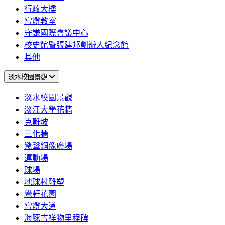
行政大樓
宮燈教室
守謙國際會議中心
校史館暨張建邦創辦人紀念館
其他
淡水校園景觀
淡水校園景觀
淡江大學花牆
克難坡
三化牆
驚聲銅像廣場
運動場
球場
地球村雕塑
覺軒花園
宮燈大道
海豚吉祥物里程碑