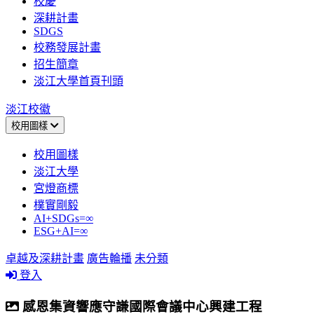
校慶
深耕計畫
SDGS
校務發展計畫
招生簡章
淡江大學首頁刊頭
淡江校徽
校用圖樣
校用圖樣
淡江大學
宮燈商標
樸實剛毅
AI+SDGs=∞
ESG+AI=∞
卓越及深耕計畫
廣告輪播
未分類
登入
感恩集資響應守謙國際會議中心興建工程