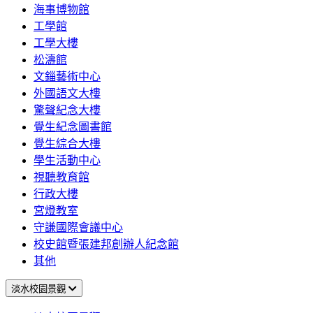
海事博物館
工學館
工學大樓
松濤館
文錙藝術中心
外國語文大樓
驚聲紀念大樓
覺生紀念圖書館
覺生綜合大樓
學生活動中心
視聽教育館
行政大樓
宮燈教室
守謙國際會議中心
校史館暨張建邦創辦人紀念館
其他
淡水校園景觀