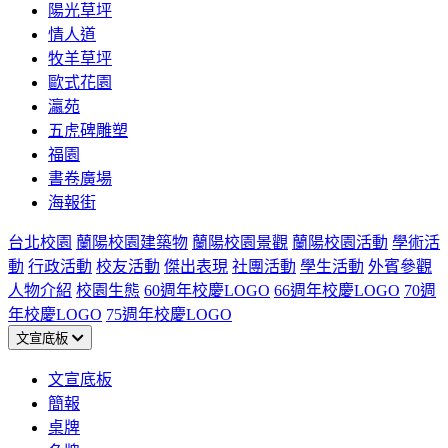
陽光草坪
情人道
牧羊草坪
歐式花園
瀛苑
五虎碑雕塑
福園
書卷廣場
海報街
台北校園
蘭陽校園建築物
蘭陽校園景觀
蘭陽校園活動
學術活
動
行政活動
校友活動
傑出表現
社團活動
學生活動
外賓參觀
人物介紹
校園生態
60週年校慶LOGO
66週年校慶LOGO
70週
年校慶LOGO
75週年校慶LOGO
文宣底板
文宣底板
簡報
桌牌