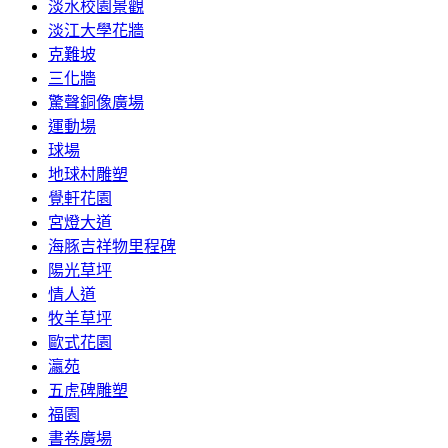
淡水校園景觀
淡江大學花牆
克難坡
三化牆
驚聲銅像廣場
運動場
球場
地球村雕塑
覺軒花園
宮燈大道
海豚吉祥物里程碑
陽光草坪
情人道
牧羊草坪
歐式花園
瀛苑
五虎碑雕塑
福園
書卷廣場