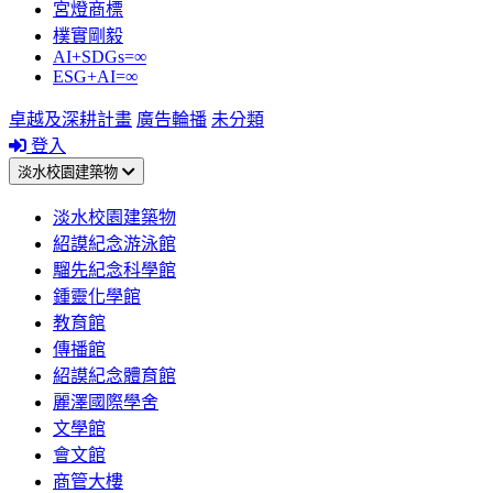
宮燈商標
樸實剛毅
AI+SDGs=∞
ESG+AI=∞
卓越及深耕計畫
廣告輪播
未分類
登入
淡水校園建築物
淡水校園建築物
紹謨紀念游泳館
騮先紀念科學館
鍾靈化學館
教育館
傳播館
紹謨紀念體育館
麗澤國際學舍
文學館
會文館
商管大樓