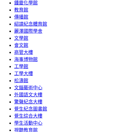
鍾靈化學館
教育館
傳播館
紹謨紀念體育館
麗澤國際學舍
文學館
會文館
商管大樓
海事博物館
工學館
工學大樓
松濤館
文錙藝術中心
外國語文大樓
驚聲紀念大樓
覺生紀念圖書館
覺生綜合大樓
學生活動中心
視聽教育館