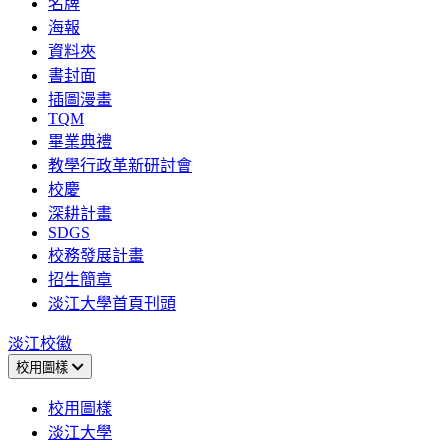
名牌
海報
資料夾
書封面
插圖漫畫
TQM
畢業典禮
教學行政革新研討會
校慶
深耕計畫
SDGS
校務發展計畫
招生簡章
淡江大學首頁刊頭
淡江校徽
校用圖樣
校用圖樣
淡江大學