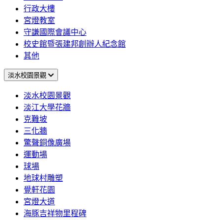
行政大樓
宮燈教室
守謙國際會議中心
校史館暨張建邦創辦人紀念館
其他
淡水校園景觀
淡水校園景觀
淡江大學花牆
克難坡
三化牆
驚聲銅像廣場
運動場
球場
地球村雕塑
覺軒花園
宮燈大道
海豚吉祥物里程碑