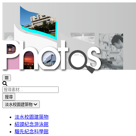
Open
sidebar
Search
搜尋
淡水校園建築物
淡水校園建築物
紹謨紀念游泳館
騮先紀念科學館