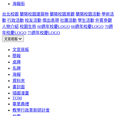
海報街
台北校園
蘭陽校園建築物
蘭陽校園景觀
蘭陽校園活動
學術活
動
行政活動
校友活動
傑出表現
社團活動
學生活動
外賓參觀
人物介紹
校園生態
60週年校慶LOGO
66週年校慶LOGO
70週
年校慶LOGO
75週年校慶LOGO
文宣底板
文宣底板
簡報
桌牌
名牌
海報
資料夾
書封面
插圖漫畫
TQM
畢業典禮
教學行政革新研討會