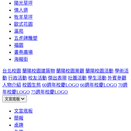
陽光草坪
情人道
牧羊草坪
歐式花園
瀛苑
五虎碑雕塑
福園
書卷廣場
海報街
台北校園
蘭陽校園建築物
蘭陽校園景觀
蘭陽校園活動
學術活
動
行政活動
校友活動
傑出表現
社團活動
學生活動
外賓參觀
人物介紹
校園生態
60週年校慶LOGO
66週年校慶LOGO
70週
年校慶LOGO
75週年校慶LOGO
文宣底板
文宣底板
簡報
桌牌