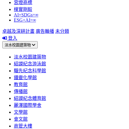
宮燈商標
樸實剛毅
AI+SDGs=∞
ESG+AI=∞
卓越及深耕計畫
廣告輪播
未分類
登入
淡水校園建築物
淡水校園建築物
紹謨紀念游泳館
騮先紀念科學館
鍾靈化學館
教育館
傳播館
紹謨紀念體育館
麗澤國際學舍
文學館
會文館
商管大樓