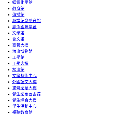
鍾靈化學館
教育館
傳播館
紹謨紀念體育館
麗澤國際學舍
文學館
會文館
商管大樓
海事博物館
工學館
工學大樓
松濤館
文錙藝術中心
外國語文大樓
驚聲紀念大樓
覺生紀念圖書館
覺生綜合大樓
學生活動中心
視聽教育館