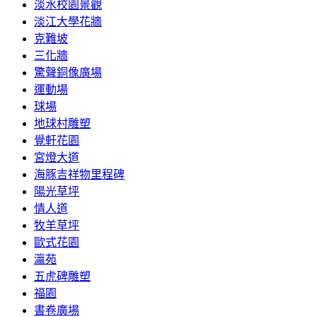
淡水校園景觀
淡江大學花牆
克難坡
三化牆
驚聲銅像廣場
運動場
球場
地球村雕塑
覺軒花園
宮燈大道
海豚吉祥物里程碑
陽光草坪
情人道
牧羊草坪
歐式花園
瀛苑
五虎碑雕塑
福園
書卷廣場