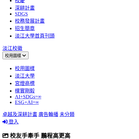
校慶
深耕計畫
SDGS
校務發展計畫
招生簡章
淡江大學首頁刊頭
淡江校徽
校用圖樣
校用圖樣
淡江大學
宮燈商標
樸實剛毅
AI+SDGs=∞
ESG+AI=∞
卓越及深耕計畫
廣告輪播
未分類
登入
校友手牽手 鵬程高更高