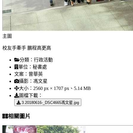
主圖
校友手牽手 鵬程高更高
分類：
行政活動
單位：
秘書處
文案：
曾華英
攝影：
馮文星
大小：
2560 px × 1707 px、5.14 MB
圖檔下載：
3.20180616-_DSC4665馮文星.jpg
相關圖片