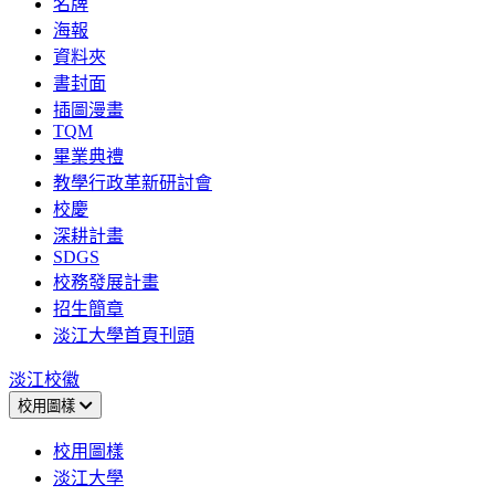
名牌
海報
資料夾
書封面
插圖漫畫
TQM
畢業典禮
教學行政革新研討會
校慶
深耕計畫
SDGS
校務發展計畫
招生簡章
淡江大學首頁刊頭
淡江校徽
校用圖樣
校用圖樣
淡江大學