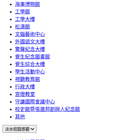
海事博物館
工學館
工學大樓
松濤館
文錙藝術中心
外國語文大樓
驚聲紀念大樓
覺生紀念圖書館
覺生綜合大樓
學生活動中心
視聽教育館
行政大樓
宮燈教室
守謙國際會議中心
校史館暨張建邦創辦人紀念館
其他
淡水校園景觀