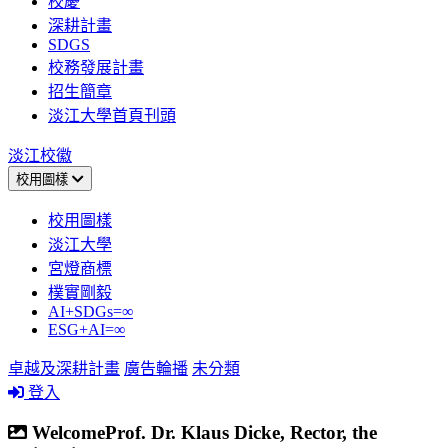
校慶
深耕計畫
SDGS
校務發展計畫
招生簡章
淡江大學首頁刊頭
淡江校徽
校用圖樣
校用圖樣
淡江大學
宮燈商標
樸實剛毅
AI+SDGs=∞
ESG+AI=∞
卓越及深耕計畫
廣告輪播
未分類
登入
WelcomeProf. Dr. Klaus Dicke, Rector, the