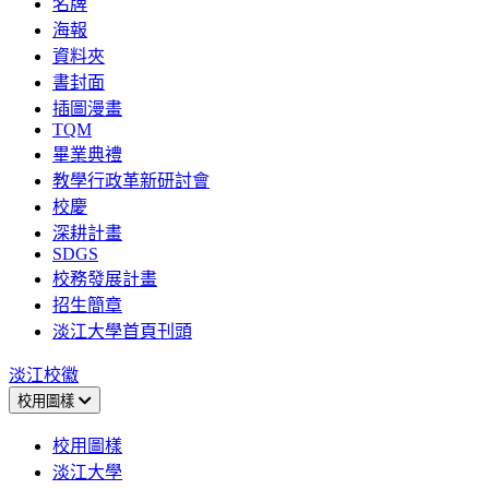
名牌
海報
資料夾
書封面
插圖漫畫
TQM
畢業典禮
教學行政革新研討會
校慶
深耕計畫
SDGS
校務發展計畫
招生簡章
淡江大學首頁刊頭
淡江校徽
校用圖樣
校用圖樣
淡江大學