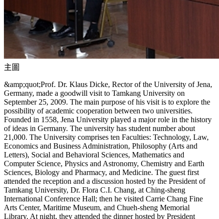
主圖
&amp;quot;Prof. Dr. Klaus Dicke, Rector of the University of Jena,
Germany, made a goodwill visit to Tamkang University on
September 25, 2009. The main purpose of his visit is to explore the
possibility of academic cooperation between two universities.
Founded in 1558, Jena University played a major role in the history
of ideas in Germany. The university has student number about
21,000. The University comprises ten Faculties: Technology, Law,
Economics and Business Administration, Philosophy (Arts and
Letters), Social and Behavioral Sciences, Mathematics and
Computer Science, Physics and Astronomy, Chemistry and Earth
Sciences, Biology and Pharmacy, and Medicine. The guest first
attended the reception and a discussion hosted by the President of
Tamkang University, Dr. Flora C.I. Chang, at Ching-sheng
International Conference Hall; then he visited Carrie Chang Fine
Arts Center, Maritime Museum, and Chueh-sheng Memorial
Library. At night, they attended the dinner hosted by President