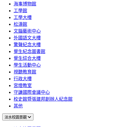
海事博物館
工學館
工學大樓
松濤館
文錙藝術中心
外國語文大樓
驚聲紀念大樓
覺生紀念圖書館
覺生綜合大樓
學生活動中心
視聽教育館
行政大樓
宮燈教室
守謙國際會議中心
校史館暨張建邦創辦人紀念館
其他
淡水校園景觀