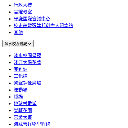
行政大樓
宮燈教室
守謙國際會議中心
校史館暨張建邦創辦人紀念館
其他
淡水校園景觀
淡水校園景觀
淡江大學花牆
克難坡
三化牆
驚聲銅像廣場
運動場
球場
地球村雕塑
覺軒花園
宮燈大道
海豚吉祥物里程碑