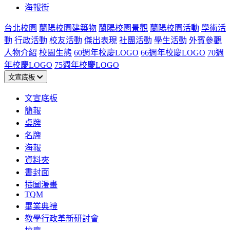
海報街
台北校園
蘭陽校園建築物
蘭陽校園景觀
蘭陽校園活動
學術活
動
行政活動
校友活動
傑出表現
社團活動
學生活動
外賓參觀
人物介紹
校園生態
60週年校慶LOGO
66週年校慶LOGO
70週
年校慶LOGO
75週年校慶LOGO
文宣底板
文宣底板
簡報
桌牌
名牌
海報
資料夾
書封面
插圖漫畫
TQM
畢業典禮
教學行政革新研討會