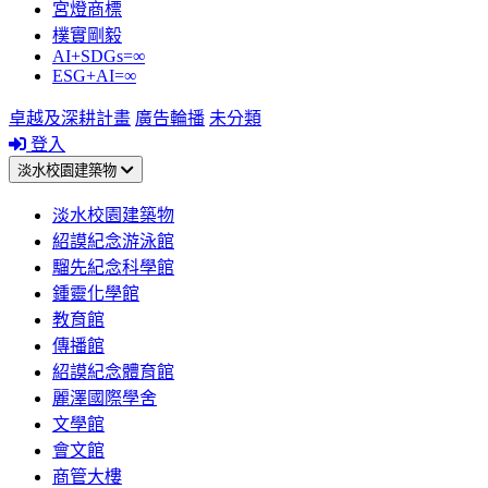
宮燈商標
樸實剛毅
AI+SDGs=∞
ESG+AI=∞
卓越及深耕計畫
廣告輪播
未分類
登入
淡水校園建築物
淡水校園建築物
紹謨紀念游泳館
騮先紀念科學館
鍾靈化學館
教育館
傳播館
紹謨紀念體育館
麗澤國際學舍
文學館
會文館
商管大樓