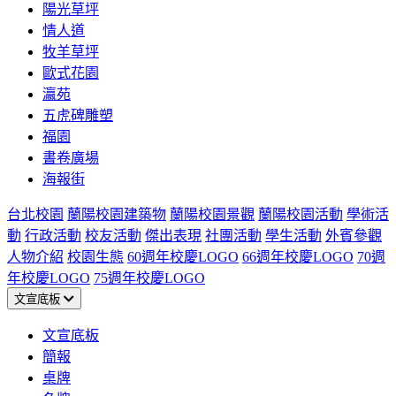
陽光草坪
情人道
牧羊草坪
歐式花園
瀛苑
五虎碑雕塑
福園
書卷廣場
海報街
台北校園
蘭陽校園建築物
蘭陽校園景觀
蘭陽校園活動
學術活
動
行政活動
校友活動
傑出表現
社團活動
學生活動
外賓參觀
人物介紹
校園生態
60週年校慶LOGO
66週年校慶LOGO
70週
年校慶LOGO
75週年校慶LOGO
文宣底板
文宣底板
簡報
桌牌