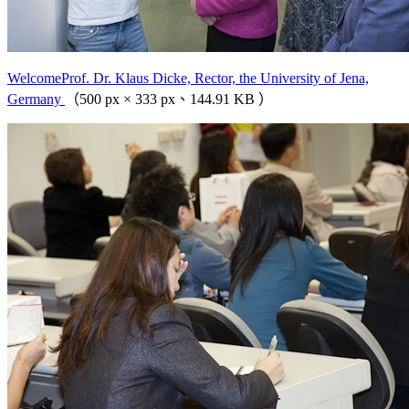
WelcomeProf. Dr. Klaus Dicke, Rector, the University of Jena,
Germany
（500 px × 333 px、144.91 KB ）