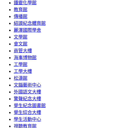
鍾靈化學館
教育館
傳播館
紹謨紀念體育館
麗澤國際學舍
文學館
會文館
商管大樓
海事博物館
工學館
工學大樓
松濤館
文錙藝術中心
外國語文大樓
驚聲紀念大樓
覺生紀念圖書館
覺生綜合大樓
學生活動中心
視聽教育館