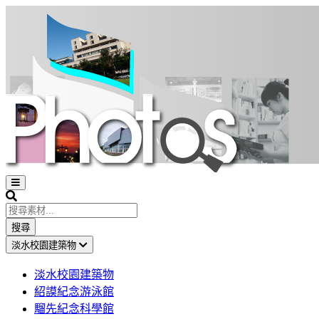
Open
sidebar
Search
搜尋
淡水校園建築物
淡水校園建築物
紹謨紀念游泳館
騮先紀念科學館