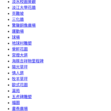
淡水校園景觀
淡江大學花牆
克難坡
三化牆
驚聲銅像廣場
運動場
球場
地球村雕塑
覺軒花園
宮燈大道
海豚吉祥物里程碑
陽光草坪
情人道
牧羊草坪
歐式花園
瀛苑
五虎碑雕塑
福園
書卷廣場