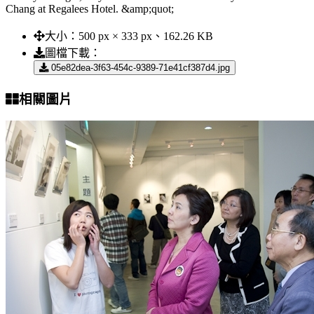
Chang at Regalees Hotel. &amp;quot;
大小：
500 px × 333 px、162.26 KB
圖檔下載：
05e82dea-3f63-454c-9389-71e41cf387d4.jpg
相關圖片