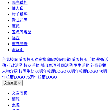
陽光草坪
情人道
牧羊草坪
歐式花園
瀛苑
五虎碑雕塑
福園
書卷廣場
海報街
台北校園
蘭陽校園建築物
蘭陽校園景觀
蘭陽校園活動
學術活
動
行政活動
校友活動
傑出表現
社團活動
學生活動
外賓參觀
人物介紹
校園生態
60週年校慶LOGO
66週年校慶LOGO
70週
年校慶LOGO
75週年校慶LOGO
文宣底板
文宣底板
簡報
桌牌