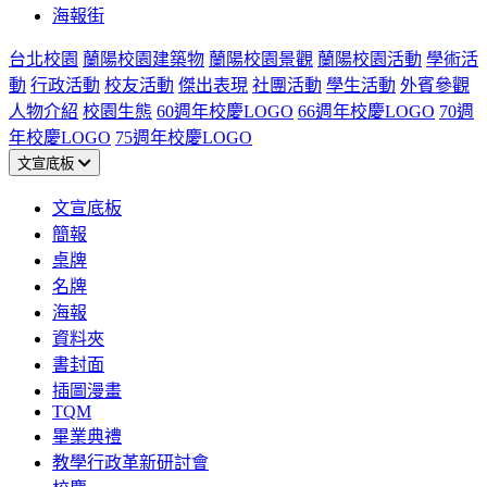
海報街
台北校園
蘭陽校園建築物
蘭陽校園景觀
蘭陽校園活動
學術活
動
行政活動
校友活動
傑出表現
社團活動
學生活動
外賓參觀
人物介紹
校園生態
60週年校慶LOGO
66週年校慶LOGO
70週
年校慶LOGO
75週年校慶LOGO
文宣底板
文宣底板
簡報
桌牌
名牌
海報
資料夾
書封面
插圖漫畫
TQM
畢業典禮
教學行政革新研討會