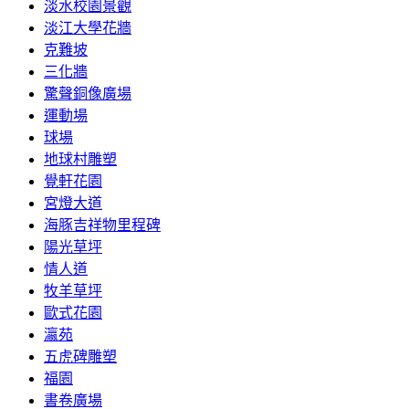
淡水校園景觀
淡江大學花牆
克難坡
三化牆
驚聲銅像廣場
運動場
球場
地球村雕塑
覺軒花園
宮燈大道
海豚吉祥物里程碑
陽光草坪
情人道
牧羊草坪
歐式花園
瀛苑
五虎碑雕塑
福園
書卷廣場