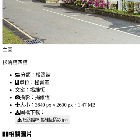
主圖
松濤館四館
分類：
松濤館
單位：
秘書室
文案：
揭維恆
攝影：
揭維恆
大小：
3640 px × 2600 px、1.47 MB
圖檔下載：
松濤館05-揭維恆攝影.jpg
相關圖片