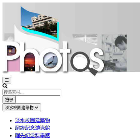
Open
sidebar
Search
搜尋
淡水校園建築物
淡水校園建築物
紹謨紀念游泳館
騮先紀念科學館