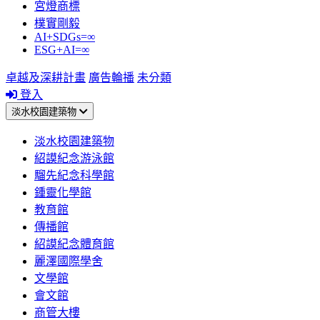
宮燈商標
樸實剛毅
AI+SDGs=∞
ESG+AI=∞
卓越及深耕計畫
廣告輪播
未分類
登入
淡水校園建築物
淡水校園建築物
紹謨紀念游泳館
騮先紀念科學館
鍾靈化學館
教育館
傳播館
紹謨紀念體育館
麗澤國際學舍
文學館
會文館
商管大樓