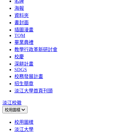
名牌
海報
資料夾
書封面
插圖漫畫
TQM
畢業典禮
教學行政革新研討會
校慶
深耕計畫
SDGS
校務發展計畫
招生簡章
淡江大學首頁刊頭
淡江校徽
校用圖樣
校用圖樣
淡江大學