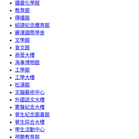
鍾靈化學館
教育館
傳播館
紹謨紀念體育館
麗澤國際學舍
文學館
會文館
商管大樓
海事博物館
工學館
工學大樓
松濤館
文錙藝術中心
外國語文大樓
驚聲紀念大樓
覺生紀念圖書館
覺生綜合大樓
學生活動中心
視聽教育館