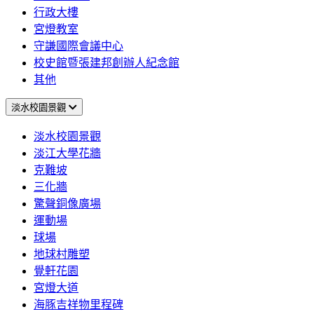
行政大樓
宮燈教室
守謙國際會議中心
校史館暨張建邦創辦人紀念館
其他
淡水校園景觀
淡水校園景觀
淡江大學花牆
克難坡
三化牆
驚聲銅像廣場
運動場
球場
地球村雕塑
覺軒花園
宮燈大道
海豚吉祥物里程碑