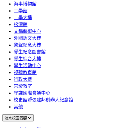
海事博物館
工學館
工學大樓
松濤館
文錙藝術中心
外國語文大樓
驚聲紀念大樓
覺生紀念圖書館
覺生綜合大樓
學生活動中心
視聽教育館
行政大樓
宮燈教室
守謙國際會議中心
校史館暨張建邦創辦人紀念館
其他
淡水校園景觀