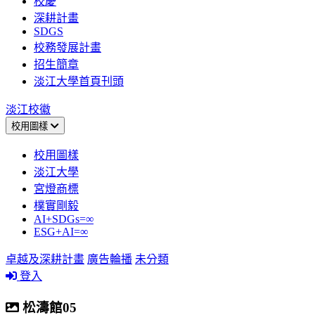
校慶
深耕計畫
SDGS
校務發展計畫
招生簡章
淡江大學首頁刊頭
淡江校徽
校用圖樣
校用圖樣
淡江大學
宮燈商標
樸實剛毅
AI+SDGs=∞
ESG+AI=∞
卓越及深耕計畫
廣告輪播
未分類
登入
松濤館05