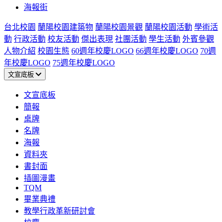
海報街
台北校園
蘭陽校園建築物
蘭陽校園景觀
蘭陽校園活動
學術活
動
行政活動
校友活動
傑出表現
社團活動
學生活動
外賓參觀
人物介紹
校園生態
60週年校慶LOGO
66週年校慶LOGO
70週
年校慶LOGO
75週年校慶LOGO
文宣底板
文宣底板
簡報
桌牌
名牌
海報
資料夾
書封面
插圖漫畫
TQM
畢業典禮
教學行政革新研討會