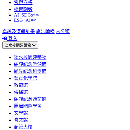
宮燈商標
樸實剛毅
AI+SDGs=∞
ESG+AI=∞
卓越及深耕計畫
廣告輪播
未分類
登入
淡水校園建築物
淡水校園建築物
紹謨紀念游泳館
騮先紀念科學館
鍾靈化學館
教育館
傳播館
紹謨紀念體育館
麗澤國際學舍
文學館
會文館
商管大樓