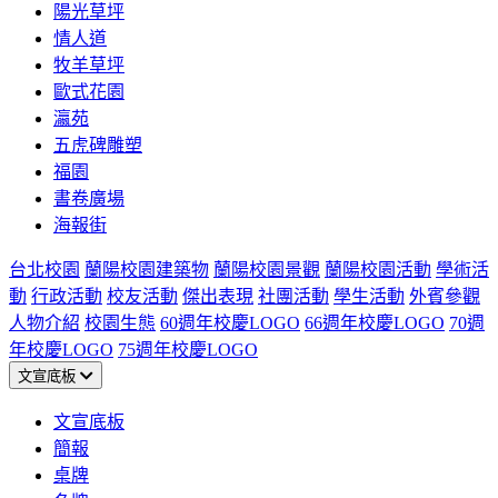
陽光草坪
情人道
牧羊草坪
歐式花園
瀛苑
五虎碑雕塑
福園
書卷廣場
海報街
台北校園
蘭陽校園建築物
蘭陽校園景觀
蘭陽校園活動
學術活
動
行政活動
校友活動
傑出表現
社團活動
學生活動
外賓參觀
人物介紹
校園生態
60週年校慶LOGO
66週年校慶LOGO
70週
年校慶LOGO
75週年校慶LOGO
文宣底板
文宣底板
簡報
桌牌