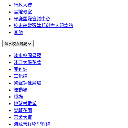
行政大樓
宮燈教室
守謙國際會議中心
校史館暨張建邦創辦人紀念館
其他
淡水校園景觀
淡水校園景觀
淡江大學花牆
克難坡
三化牆
驚聲銅像廣場
運動場
球場
地球村雕塑
覺軒花園
宮燈大道
海豚吉祥物里程碑