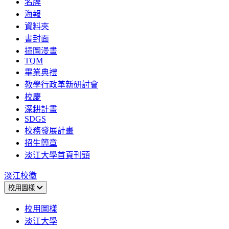
名牌
海報
資料夾
書封面
插圖漫畫
TQM
畢業典禮
教學行政革新研討會
校慶
深耕計畫
SDGS
校務發展計畫
招生簡章
淡江大學首頁刊頭
淡江校徽
校用圖樣
校用圖樣
淡江大學