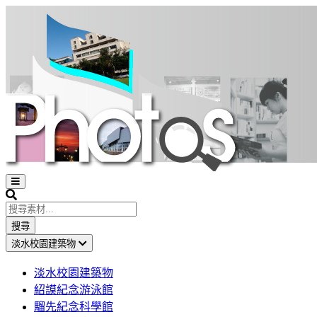
Open
sidebar
Search
搜尋
淡水校園建築物
淡水校園建築物
紹謨紀念游泳館
騮先紀念科學館