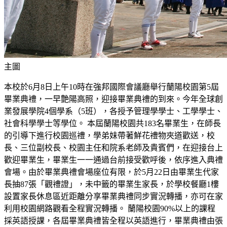
主圖
本校於6月8日上午10時在強邦國際會議廳舉行蘭陽校園第5屆
畢業典禮，一早艶陽高照，迎接畢業典禮的到來。今年全球創
業發展學院4個學系（5班），各授予管理學學士、工學學士、
社會科學學士等學位。 本屆蘭陽校園共183名畢業生，在師長
的引導下進行校園巡禮，學弟妹帶著鮮花禮物夾道歡送，校
長、三位副校長、校園主任和院系老師及貴賓們，在迎接台上
歡迎畢業生，畢業生一一通過台前接受歡呼後，依序進入典禮
會場。由於畢業典禮會場座位有限，於5月22日由畢業生代家
長抽87張「觀禮證」，未中籤的畢業生家長，於學校餐廳1樓
設置家長休息區近距離分享畢業典禮同步實況轉播，亦可在家
利用校園網路觀看全程實況轉播。 蘭陽校園90%以上的課程
採英語授課，各屆畢業典禮皆全程以英語進行，畢業典禮由張