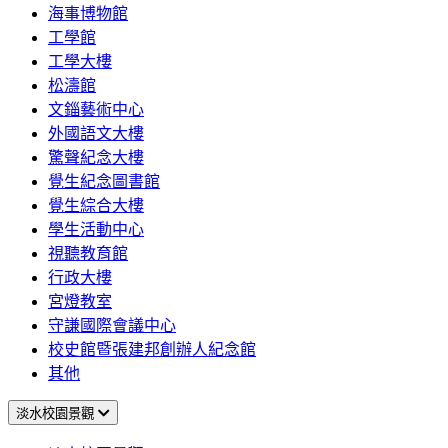
海事博物館
工學館
工學大樓
松濤館
文錙藝術中心
外國語文大樓
驚聲紀念大樓
覺生紀念圖書館
覺生綜合大樓
學生活動中心
視聽教育館
行政大樓
宮燈教室
守謙國際會議中心
校史館暨張建邦創辦人紀念館
其他
淡水校園景觀