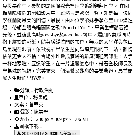
員投票產生，獲奬的是國際觀光管理學系謝鈞翔同學。 在回
顧蘭陽校園的剪輯影片中，雖然只是驚鴻一瞥，却是每一位同
學在蘭陽最美的回憶，最後，由20位學弟妹手拿心型LED燈進
場，帶領全體高唱蘭陽之歌“Proud of You”，畢業生揮動著銀
光條，並彼此高喊good-bye與good luck聲中，爆開的氣球同時
撒下繽紛的彩紙，隨著緩緩拉開的布幕，無垠的太平洋與龜山
島呈現在眼前，象徵祝福畢業生迎向輝煌無限的下一站，離情
依依更令人不捨。會場外堆疊成酒塔的雞尾酒迎著師生，人手
一杯地寒暄、互道珍重，在一片溫馨氣息中，帶著全校師長及
學弟妹的祝福，完美結束一個溫馨又難忘的畢業典禮，昂首開
展人生新的里程碑。
分類：
行政活動
單位：
秘書處
文案：
曾華英
攝影：
陳美聖
大小：
1280 px × 869 px、1.06 MB
圖檔下載：
20130608-IMG_9038 陳美聖.jpg