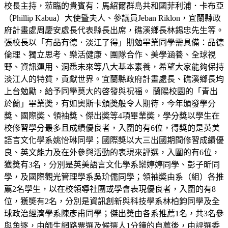
校長主持，蒞臨的貴賓有：馬紹爾群島共和國菲利浦．卡布亞
（Phillip Kabua）大使暨夫人、參議員Jeban Riklon，宜蘭縣政
府計畫處周慶安處長代表縣長出席，礁溪鄉長林錫忠先生等。
張校長以「有品有德．淡江了得」期勉畢業同學需具備：品德
倫理、獨立思考、樂活健康、團隊合作、美學涵養、全球視
野、資訊運用、洞悉未來等八大基本素養，希望大家能夠保持
淡江人的特質，貢獻世界。宜蘭縣政府計畫處長、礁溪鄉長均
上台勉勵，給予同學莫大的啓發與祝福。 蘭陽校園的「青出
於蘭」畢業奬，有如奧斯卡頒奬般令人期待，今年頒發學分
奬、國際奬、領袖奬、傑出奬等4項畢業奬，學分奬以學生在
校修習學分最多且成績優良者，入圍的有6位，得奬的是英美
語言文化學系姚怡琳同學；國際奬以大三出國期間修習成績優
良、英文能力及在外參與活動的表現來評選，入圍的有6位，
獲奬有3名，分別是英美語言文化學系欒婷婷同學、彭子昕同
學，及國際觀光管理學系吳玠儒同學；領袖奬由系（組）各推
薦2名學生，以在校領導社團或學會表現優良者，入圍的有8
位，獲奬有2名，分別是資訊創新與科技學系林柏鈞同學及全
球政治經濟學系陳彥甫同學；傑出奬由各系推薦1名，共3名參
與角逐，由師生網路票選及候選人1分鐘的自薦後，由評選委