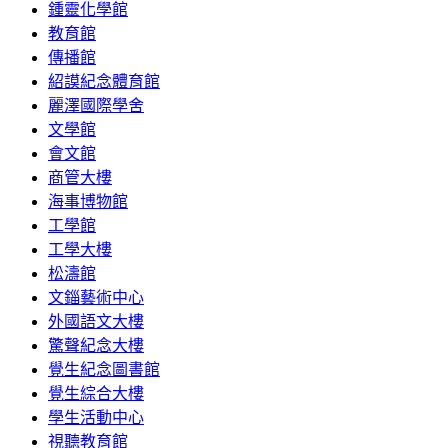
鍾靈化學館
教育館
傳播館
紹謨紀念體育館
麗澤國際學舍
文學館
會文館
商管大樓
海事博物館
工學館
工學大樓
松濤館
文錙藝術中心
外國語文大樓
驚聲紀念大樓
覺生紀念圖書館
覺生綜合大樓
學生活動中心
視聽教育館