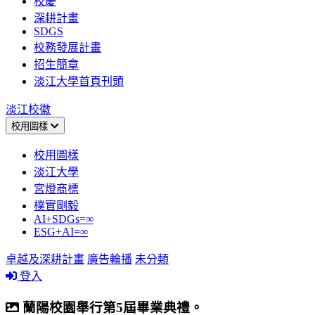
校慶
深耕計畫
SDGS
校務發展計畫
招生簡章
淡江大學首頁刊頭
淡江校徽
校用圖樣
校用圖樣
淡江大學
宮燈商標
樸實剛毅
AI+SDGs=∞
ESG+AI=∞
卓越及深耕計畫
廣告輪播
未分類
登入
蘭陽校園舉行第5屆畢業典禮。