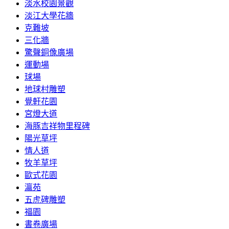
淡水校園景觀
淡江大學花牆
克難坡
三化牆
驚聲銅像廣場
運動場
球場
地球村雕塑
覺軒花園
宮燈大道
海豚吉祥物里程碑
陽光草坪
情人道
牧羊草坪
歐式花園
瀛苑
五虎碑雕塑
福園
書卷廣場