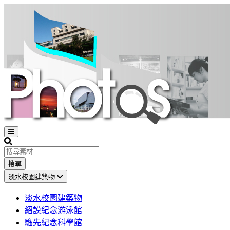
Open
sidebar
Search
搜尋
淡水校園建築物
淡水校園建築物
紹謨紀念游泳館
騮先紀念科學館