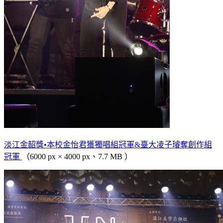
淡江金韶獎•本校金怡君獲獨唱組冠軍&臺大凌子璿奪創作組
冠軍
（6000 px × 4000 px、7.7 MB ）