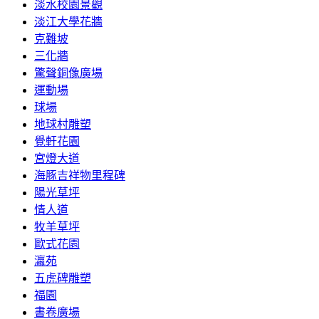
淡水校園景觀
淡江大學花牆
克難坡
三化牆
驚聲銅像廣場
運動場
球場
地球村雕塑
覺軒花園
宮燈大道
海豚吉祥物里程碑
陽光草坪
情人道
牧羊草坪
歐式花園
瀛苑
五虎碑雕塑
福園
書卷廣場