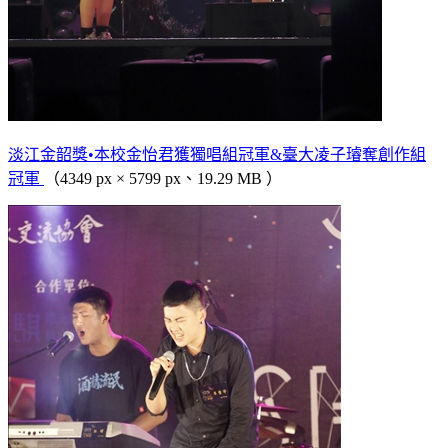
淡江金韶獎•本校金怡君獲獨唱組冠軍&臺大凌子璿奪創作組
冠軍
（4349 px × 5799 px、19.29 MB ）