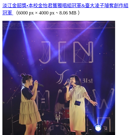
淡江金韶獎•本校金怡君獲獨唱組冠軍&臺大凌子璿奪創作組
冠軍
（6000 px × 4000 px、8.06 MB ）