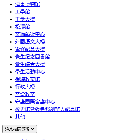
海事博物館
工學館
工學大樓
松濤館
文錙藝術中心
外國語文大樓
驚聲紀念大樓
覺生紀念圖書館
覺生綜合大樓
學生活動中心
視聽教育館
行政大樓
宮燈教室
守謙國際會議中心
校史館暨張建邦創辦人紀念館
其他
淡水校園景觀