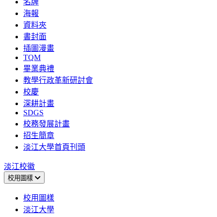
名牌
海報
資料夾
書封面
插圖漫畫
TQM
畢業典禮
教學行政革新研討會
校慶
深耕計畫
SDGS
校務發展計畫
招生簡章
淡江大學首頁刊頭
淡江校徽
校用圖樣
校用圖樣
淡江大學