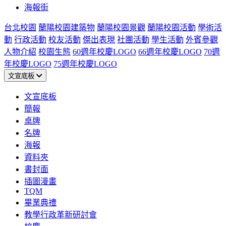
海報街
台北校園
蘭陽校園建築物
蘭陽校園景觀
蘭陽校園活動
學術活
動
行政活動
校友活動
傑出表現
社團活動
學生活動
外賓參觀
人物介紹
校園生態
60週年校慶LOGO
66週年校慶LOGO
70週
年校慶LOGO
75週年校慶LOGO
文宣底板
文宣底板
簡報
桌牌
名牌
海報
資料夾
書封面
插圖漫畫
TQM
畢業典禮
教學行政革新研討會