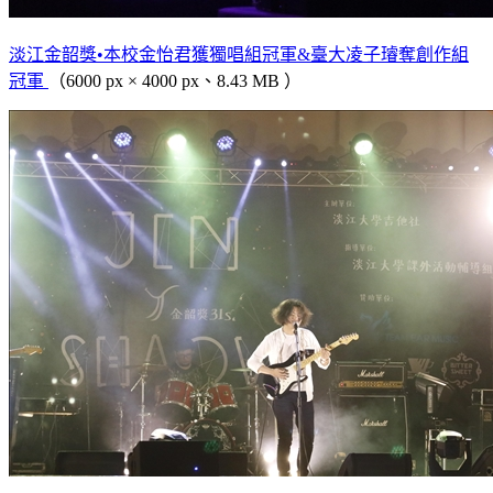
淡江金韶獎•本校金怡君獲獨唱組冠軍&臺大凌子璿奪創作組
冠軍
（6000 px × 4000 px、8.43 MB ）