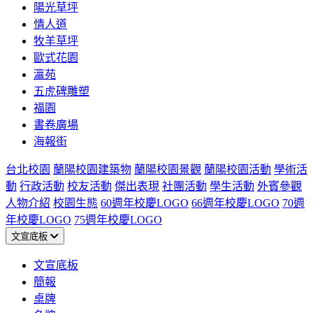
陽光草坪
情人道
牧羊草坪
歐式花園
瀛苑
五虎碑雕塑
福園
書卷廣場
海報街
台北校園
蘭陽校園建築物
蘭陽校園景觀
蘭陽校園活動
學術活
動
行政活動
校友活動
傑出表現
社團活動
學生活動
外賓參觀
人物介紹
校園生態
60週年校慶LOGO
66週年校慶LOGO
70週
年校慶LOGO
75週年校慶LOGO
文宣底板
文宣底板
簡報
桌牌