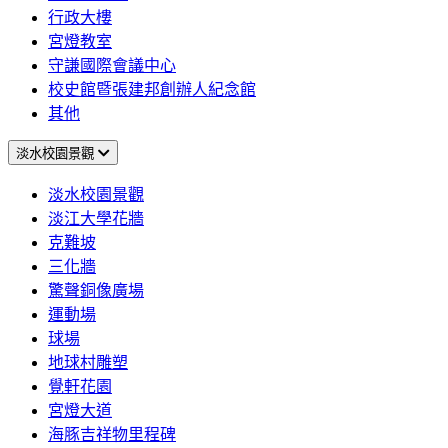
行政大樓
宮燈教室
守謙國際會議中心
校史館暨張建邦創辦人紀念館
其他
淡水校園景觀
淡水校園景觀
淡江大學花牆
克難坡
三化牆
驚聲銅像廣場
運動場
球場
地球村雕塑
覺軒花園
宮燈大道
海豚吉祥物里程碑