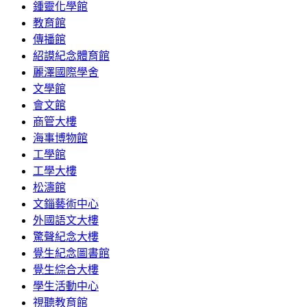
鍾靈化學館
教育館
傳播館
紹謨紀念體育館
麗澤國際學舍
文學館
會文館
商管大樓
海事博物館
工學館
工學大樓
松濤館
文錙藝術中心
外國語文大樓
驚聲紀念大樓
覺生紀念圖書館
覺生綜合大樓
學生活動中心
視聽教育館