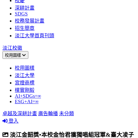
校慶
深耕計畫
SDGS
校務發展計畫
招生簡章
淡江大學首頁刊頭
淡江校徽
校用圖樣
校用圖樣
淡江大學
宮燈商標
樸實剛毅
AI+SDGs=∞
ESG+AI=∞
卓越及深耕計畫
廣告輪播
未分類
登入
淡江金韶獎•本校金怡君獲獨唱組冠軍&臺大凌子