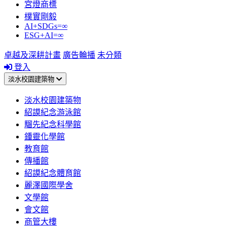
宮燈商標
樸實剛毅
AI+SDGs=∞
ESG+AI=∞
卓越及深耕計畫
廣告輪播
未分類
登入
淡水校園建築物
淡水校園建築物
紹謨紀念游泳館
騮先紀念科學館
鍾靈化學館
教育館
傳播館
紹謨紀念體育館
麗澤國際學舍
文學館
會文館
商管大樓