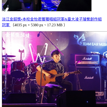
淡江金韶獎•本校金怡君獲獨唱組冠軍&臺大凌子璿奪創作組
冠軍
（4035 px × 5380 px、17.23 MB ）