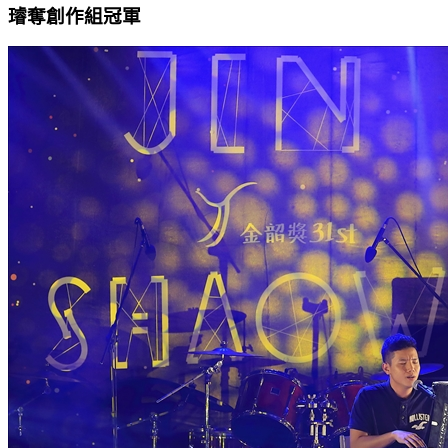
璿奪創作組冠軍