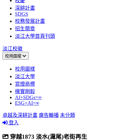
校慶
深耕計畫
SDGS
校務發展計畫
招生簡章
淡江大學首頁刊頭
淡江校徽
校用圖樣
校用圖樣
淡江大學
宮燈商標
樸實剛毅
AI+SDGs=∞
ESG+AI=∞
卓越及深耕計畫
廣告輪播
未分類
登入
穿越1873 淡水(滬尾)老街再生