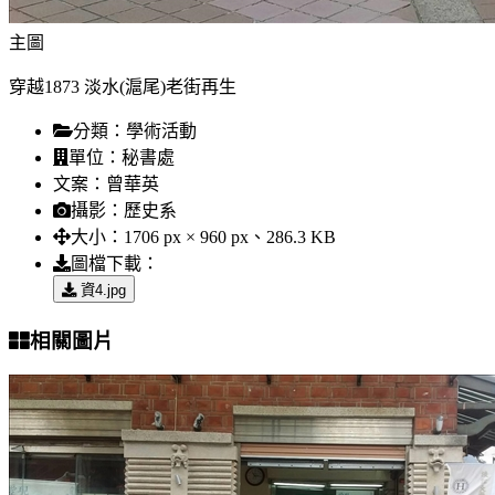
主圖
穿越1873 淡水(滬尾)老街再生
分類：
學術活動
單位：
秘書處
文案：
曾華英
攝影：
歷史系
大小：
1706 px × 960 px、286.3 KB
圖檔下載：
資4.jpg
相關圖片