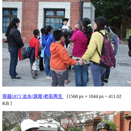
穿越1873 淡水(滬尾)老街再生
（1568 px × 1044 px、411.02
KB ）