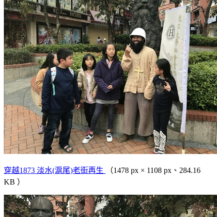
穿越1873 淡水(滬尾)老街再生
（1478 px × 1108 px、284.16
KB ）