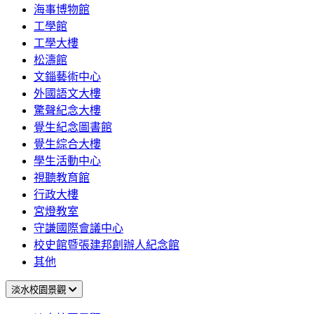
海事博物館
工學館
工學大樓
松濤館
文錙藝術中心
外國語文大樓
驚聲紀念大樓
覺生紀念圖書館
覺生綜合大樓
學生活動中心
視聽教育館
行政大樓
宮燈教室
守謙國際會議中心
校史館暨張建邦創辦人紀念館
其他
淡水校園景觀