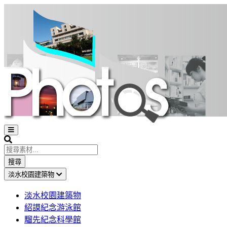
Open
sidebar
Search
搜尋
淡水校園建築物
淡水校園建築物
紹謨紀念游泳館
騮先紀念科學館