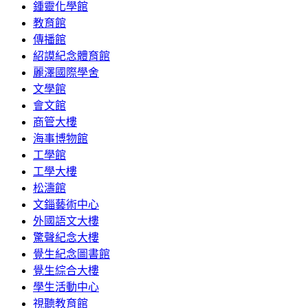
鍾靈化學館
教育館
傳播館
紹謨紀念體育館
麗澤國際學舍
文學館
會文館
商管大樓
海事博物館
工學館
工學大樓
松濤館
文錙藝術中心
外國語文大樓
驚聲紀念大樓
覺生紀念圖書館
覺生綜合大樓
學生活動中心
視聽教育館