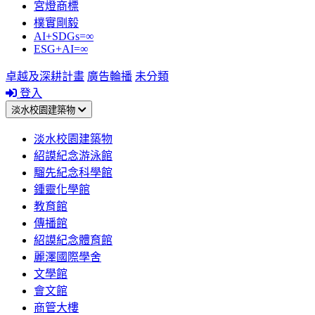
宮燈商標
樸實剛毅
AI+SDGs=∞
ESG+AI=∞
卓越及深耕計畫
廣告輪播
未分類
登入
淡水校園建築物
淡水校園建築物
紹謨紀念游泳館
騮先紀念科學館
鍾靈化學館
教育館
傳播館
紹謨紀念體育館
麗澤國際學舍
文學館
會文館
商管大樓