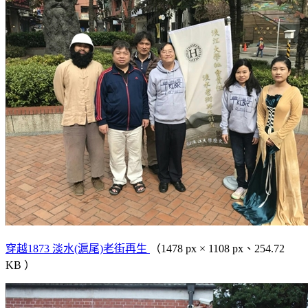
穿越1873 淡水(滬尾)老街再生
（1478 px × 1108 px、254.72
KB ）