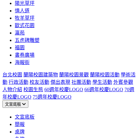
陽光草坪
情人道
牧羊草坪
歐式花園
瀛苑
五虎碑雕塑
福園
書卷廣場
海報街
台北校園
蘭陽校園建築物
蘭陽校園景觀
蘭陽校園活動
學術活
動
行政活動
校友活動
傑出表現
社團活動
學生活動
外賓參觀
人物介紹
校園生態
60週年校慶LOGO
66週年校慶LOGO
70週
年校慶LOGO
75週年校慶LOGO
文宣底板
文宣底板
簡報
桌牌