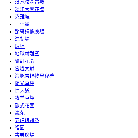
淡水校園景觀
淡江大學花牆
克難坡
三化牆
驚聲銅像廣場
運動場
球場
地球村雕塑
覺軒花園
宮燈大道
海豚吉祥物里程碑
陽光草坪
情人道
牧羊草坪
歐式花園
瀛苑
五虎碑雕塑
福園
書卷廣場