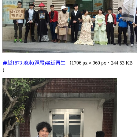
穿越1873 淡水(滬尾)老街再生
（1706 px × 960 px、244.53 KB
）