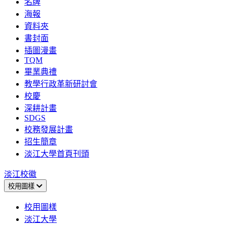
名牌
海報
資料夾
書封面
插圖漫畫
TQM
畢業典禮
教學行政革新研討會
校慶
深耕計畫
SDGS
校務發展計畫
招生簡章
淡江大學首頁刊頭
淡江校徽
校用圖樣
校用圖樣
淡江大學