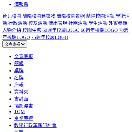
海報街
台北校園
蘭陽校園建築物
蘭陽校園景觀
蘭陽校園活動
學術活
動
行政活動
校友活動
傑出表現
社團活動
學生活動
外賓參觀
人物介紹
校園生態
60週年校慶LOGO
66週年校慶LOGO
70週
年校慶LOGO
75週年校慶LOGO
文宣底板
文宣底板
簡報
桌牌
名牌
海報
資料夾
書封面
插圖漫畫
TQM
畢業典禮
教學行政革新研討會