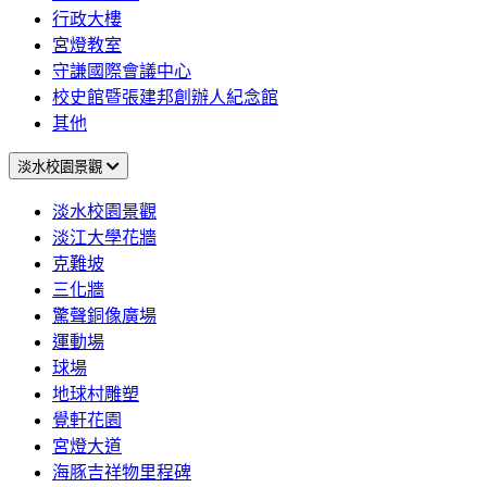
行政大樓
宮燈教室
守謙國際會議中心
校史館暨張建邦創辦人紀念館
其他
淡水校園景觀
淡水校園景觀
淡江大學花牆
克難坡
三化牆
驚聲銅像廣場
運動場
球場
地球村雕塑
覺軒花園
宮燈大道
海豚吉祥物里程碑