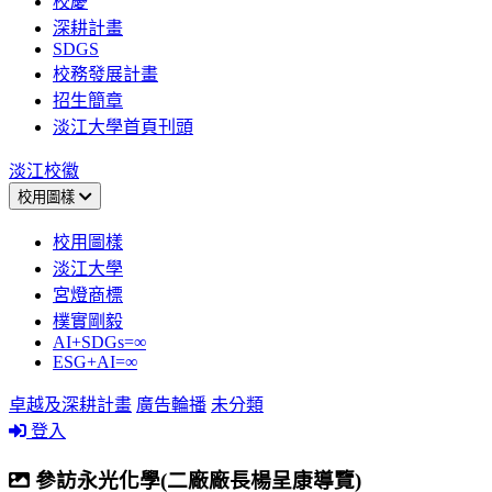
校慶
深耕計畫
SDGS
校務發展計畫
招生簡章
淡江大學首頁刊頭
淡江校徽
校用圖樣
校用圖樣
淡江大學
宮燈商標
樸實剛毅
AI+SDGs=∞
ESG+AI=∞
卓越及深耕計畫
廣告輪播
未分類
登入
參訪永光化學(二廠廠長楊呈康導覽)