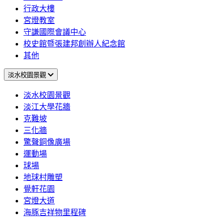
行政大樓
宮燈教室
守謙國際會議中心
校史館暨張建邦創辦人紀念館
其他
淡水校園景觀
淡水校園景觀
淡江大學花牆
克難坡
三化牆
驚聲銅像廣場
運動場
球場
地球村雕塑
覺軒花園
宮燈大道
海豚吉祥物里程碑