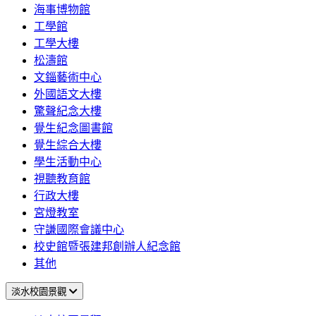
海事博物館
工學館
工學大樓
松濤館
文錙藝術中心
外國語文大樓
驚聲紀念大樓
覺生紀念圖書館
覺生綜合大樓
學生活動中心
視聽教育館
行政大樓
宮燈教室
守謙國際會議中心
校史館暨張建邦創辦人紀念館
其他
淡水校園景觀