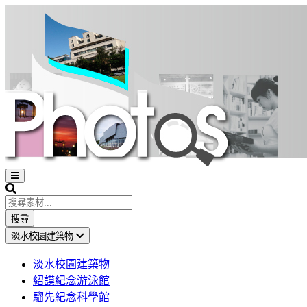
Open
sidebar
Search
搜尋
淡水校園建築物
淡水校園建築物
紹謨紀念游泳館
騮先紀念科學館