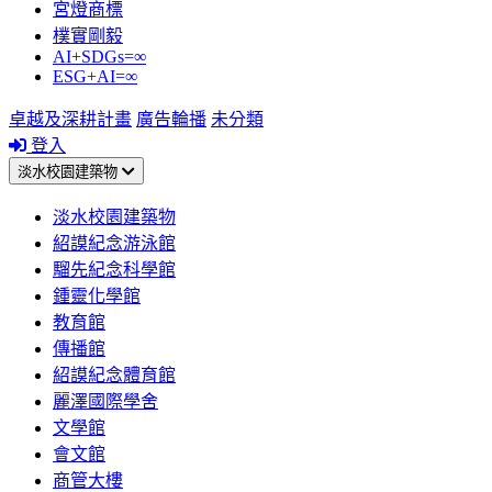
宮燈商標
樸實剛毅
AI+SDGs=∞
ESG+AI=∞
卓越及深耕計畫
廣告輪播
未分類
登入
淡水校園建築物
淡水校園建築物
紹謨紀念游泳館
騮先紀念科學館
鍾靈化學館
教育館
傳播館
紹謨紀念體育館
麗澤國際學舍
文學館
會文館
商管大樓