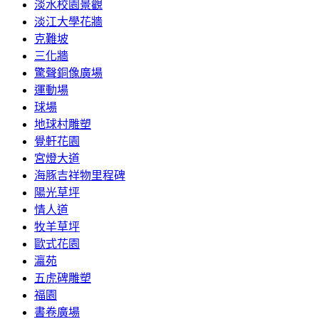
淡水校園景觀
淡江大學花牆
克難坡
三化牆
驚聲銅像廣場
運動場
球場
地球村雕塑
覺軒花園
宮燈大道
海豚吉祥物里程碑
陽光草坪
情人道
牧羊草坪
歐式花園
瀛苑
五虎碑雕塑
福園
書卷廣場