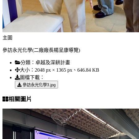
主圖
參訪永光化學(二廠廠長楊呈康導覽)
分類：
卓越及深耕計畫
大小：
2048 px × 1365 px、646.84 KB
圖檔下載：
參訪永光化學3.jpg
相關圖片