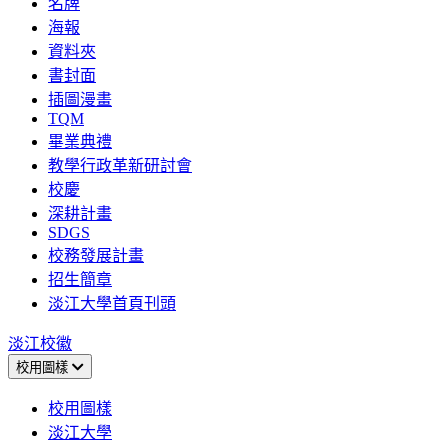
名牌
海報
資料夾
書封面
插圖漫畫
TQM
畢業典禮
教學行政革新研討會
校慶
深耕計畫
SDGS
校務發展計畫
招生簡章
淡江大學首頁刊頭
淡江校徽
校用圖樣
校用圖樣
淡江大學