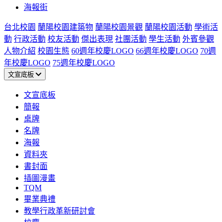
海報街
台北校園
蘭陽校園建築物
蘭陽校園景觀
蘭陽校園活動
學術活
動
行政活動
校友活動
傑出表現
社團活動
學生活動
外賓參觀
人物介紹
校園生態
60週年校慶LOGO
66週年校慶LOGO
70週
年校慶LOGO
75週年校慶LOGO
文宣底板
文宣底板
簡報
桌牌
名牌
海報
資料夾
書封面
插圖漫畫
TQM
畢業典禮
教學行政革新研討會