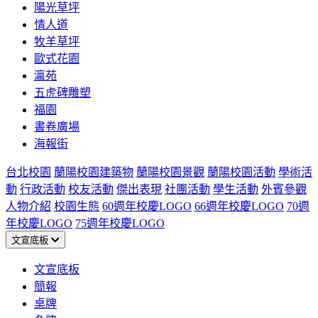
陽光草坪
情人道
牧羊草坪
歐式花園
瀛苑
五虎碑雕塑
福園
書卷廣場
海報街
台北校園
蘭陽校園建築物
蘭陽校園景觀
蘭陽校園活動
學術活
動
行政活動
校友活動
傑出表現
社團活動
學生活動
外賓參觀
人物介紹
校園生態
60週年校慶LOGO
66週年校慶LOGO
70週
年校慶LOGO
75週年校慶LOGO
文宣底板
文宣底板
簡報
桌牌