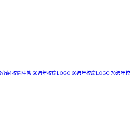
物介紹
校園生態
60週年校慶LOGO
66週年校慶LOGO
70週年校