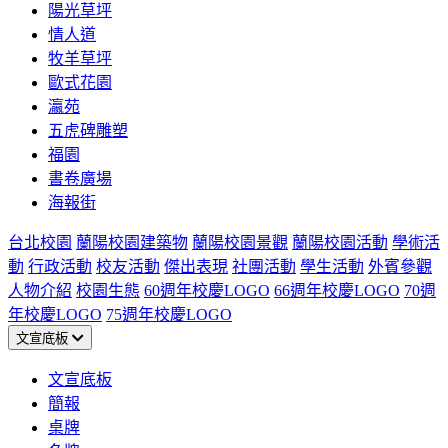
陽光草坪
情人道
牧羊草坪
歐式花園
瀛苑
五虎碑雕塑
福園
書卷廣場
海報街
台北校園
蘭陽校園建築物
蘭陽校園景觀
蘭陽校園活動
學術活
動
行政活動
校友活動
傑出表現
社團活動
學生活動
外賓參觀
人物介紹
校園生態
60週年校慶LOGO
66週年校慶LOGO
70週
年校慶LOGO
75週年校慶LOGO
文宣底板
文宣底板
簡報
桌牌