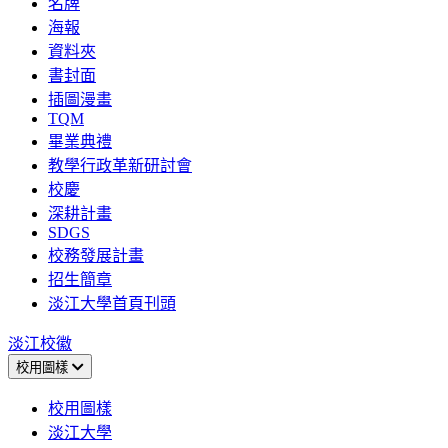
名牌
海報
資料夾
書封面
插圖漫畫
TQM
畢業典禮
教學行政革新研討會
校慶
深耕計畫
SDGS
校務發展計畫
招生簡章
淡江大學首頁刊頭
淡江校徽
校用圖樣
校用圖樣
淡江大學