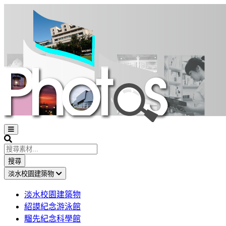
Open
sidebar
Search
搜尋
淡水校園建築物
淡水校園建築物
紹謨紀念游泳館
騮先紀念科學館