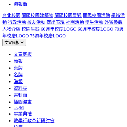
海報街
台北校園
蘭陽校園建築物
蘭陽校園景觀
蘭陽校園活動
學術活
動
行政活動
校友活動
傑出表現
社團活動
學生活動
外賓參觀
人物介紹
校園生態
60週年校慶LOGO
66週年校慶LOGO
70週
年校慶LOGO
75週年校慶LOGO
文宣底板
文宣底板
簡報
桌牌
名牌
海報
資料夾
書封面
插圖漫畫
TQM
畢業典禮
教學行政革新研討會