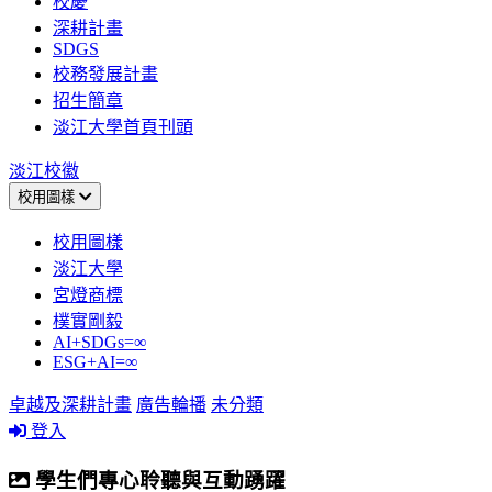
校慶
深耕計畫
SDGS
校務發展計畫
招生簡章
淡江大學首頁刊頭
淡江校徽
校用圖樣
校用圖樣
淡江大學
宮燈商標
樸實剛毅
AI+SDGs=∞
ESG+AI=∞
卓越及深耕計畫
廣告輪播
未分類
登入
學生們專心聆聽與互動踴躍