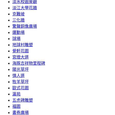
淡水校園景觀
淡江大學花牆
克難坡
三化牆
驚聲銅像廣場
運動場
球場
地球村雕塑
覺軒花園
宮燈大道
海豚吉祥物里程碑
陽光草坪
情人道
牧羊草坪
歐式花園
瀛苑
五虎碑雕塑
福園
書卷廣場