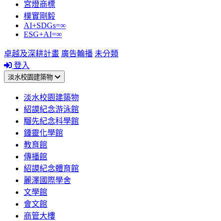
宮燈商標
樸實剛毅
AI+SDGs=∞
ESG+AI=∞
卓越及深耕計畫
廣告輪播
未分類
登入
淡水校園建築物
淡水校園建築物
紹謨紀念游泳館
騮先紀念科學館
鍾靈化學館
教育館
傳播館
紹謨紀念體育館
麗澤國際學舍
文學館
會文館
商管大樓