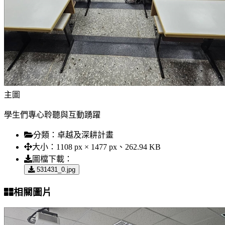
主圖
學生們專心聆聽與互動踴躍
分類：
卓越及深耕計畫
大小：
1108 px × 1477 px、262.94 KB
圖檔下載：
531431_0.jpg
相關圖片