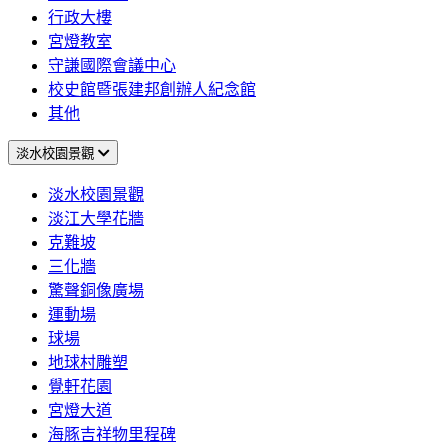
行政大樓
宮燈教室
守謙國際會議中心
校史館暨張建邦創辦人紀念館
其他
淡水校園景觀
淡水校園景觀
淡江大學花牆
克難坡
三化牆
驚聲銅像廣場
運動場
球場
地球村雕塑
覺軒花園
宮燈大道
海豚吉祥物里程碑