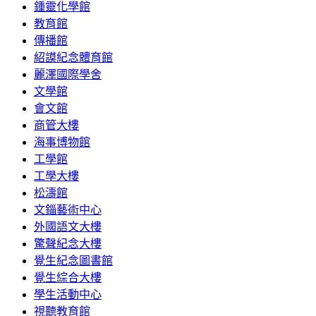
鍾靈化學館
教育館
傳播館
紹謨紀念體育館
麗澤國際學舍
文學館
會文館
商管大樓
海事博物館
工學館
工學大樓
松濤館
文錙藝術中心
外國語文大樓
驚聲紀念大樓
覺生紀念圖書館
覺生綜合大樓
學生活動中心
視聽教育館