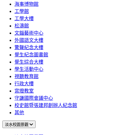
海事博物館
工學館
工學大樓
松濤館
文錙藝術中心
外國語文大樓
驚聲紀念大樓
覺生紀念圖書館
覺生綜合大樓
學生活動中心
視聽教育館
行政大樓
宮燈教室
守謙國際會議中心
校史館暨張建邦創辦人紀念館
其他
淡水校園景觀