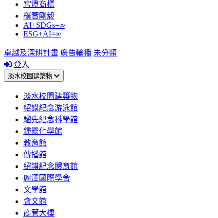
宮燈商標
樸實剛毅
AI+SDGs=∞
ESG+AI=∞
卓越及深耕計畫
廣告輪播
未分類
登入
淡水校園建築物
淡水校園建築物
紹謨紀念游泳館
騮先紀念科學館
鍾靈化學館
教育館
傳播館
紹謨紀念體育館
麗澤國際學舍
文學館
會文館
商管大樓