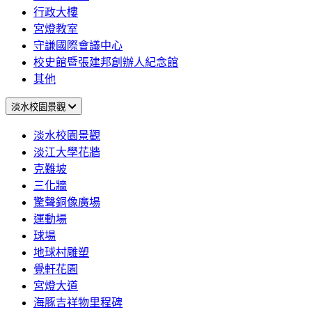
行政大樓
宮燈教室
守謙國際會議中心
校史館暨張建邦創辦人紀念館
其他
淡水校園景觀
淡水校園景觀
淡江大學花牆
克難坡
三化牆
驚聲銅像廣場
運動場
球場
地球村雕塑
覺軒花園
宮燈大道
海豚吉祥物里程碑