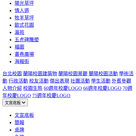
陽光草坪
情人道
牧羊草坪
歐式花園
瀛苑
五虎碑雕塑
福園
書卷廣場
海報街
台北校園
蘭陽校園建築物
蘭陽校園景觀
蘭陽校園活動
學術活
動
行政活動
校友活動
傑出表現
社團活動
學生活動
外賓參觀
人物介紹
校園生態
60週年校慶LOGO
66週年校慶LOGO
70週
年校慶LOGO
75週年校慶LOGO
文宣底板
文宣底板
簡報
桌牌