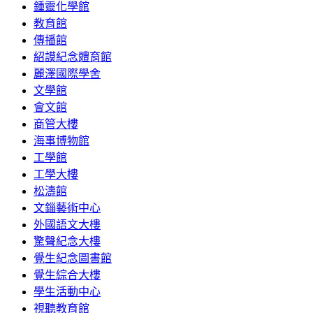
鍾靈化學館
教育館
傳播館
紹謨紀念體育館
麗澤國際學舍
文學館
會文館
商管大樓
海事博物館
工學館
工學大樓
松濤館
文錙藝術中心
外國語文大樓
驚聲紀念大樓
覺生紀念圖書館
覺生綜合大樓
學生活動中心
視聽教育館