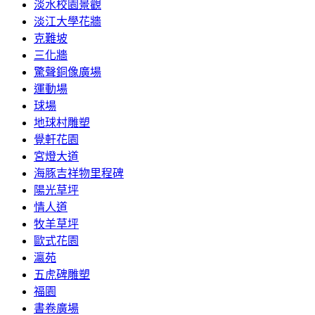
淡水校園景觀
淡江大學花牆
克難坡
三化牆
驚聲銅像廣場
運動場
球場
地球村雕塑
覺軒花園
宮燈大道
海豚吉祥物里程碑
陽光草坪
情人道
牧羊草坪
歐式花園
瀛苑
五虎碑雕塑
福園
書卷廣場