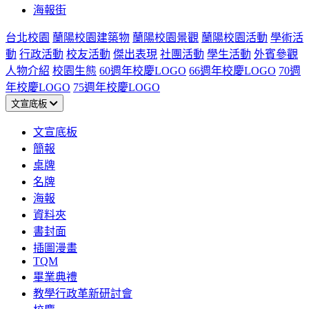
海報街
台北校園
蘭陽校園建築物
蘭陽校園景觀
蘭陽校園活動
學術活
動
行政活動
校友活動
傑出表現
社團活動
學生活動
外賓參觀
人物介紹
校園生態
60週年校慶LOGO
66週年校慶LOGO
70週
年校慶LOGO
75週年校慶LOGO
文宣底板
文宣底板
簡報
桌牌
名牌
海報
資料夾
書封面
插圖漫畫
TQM
畢業典禮
教學行政革新研討會