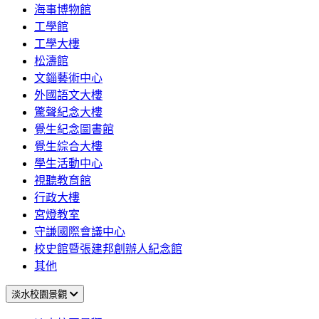
海事博物館
工學館
工學大樓
松濤館
文錙藝術中心
外國語文大樓
驚聲紀念大樓
覺生紀念圖書館
覺生綜合大樓
學生活動中心
視聽教育館
行政大樓
宮燈教室
守謙國際會議中心
校史館暨張建邦創辦人紀念館
其他
淡水校園景觀