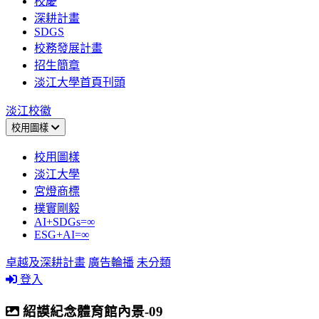
校慶
深耕計畫
SDGS
校務發展計畫
招生簡章
淡江大學首頁刊頭
淡江校徽
校用圖樣
校用圖樣
淡江大學
宮燈商標
樸實剛毅
AI+SDGs=∞
ESG+AI=∞
卓越及深耕計畫
廣告輪播
未分類
登入
紹謨紀念體育館內景-09