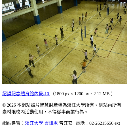
紹謨紀念體育館內景-10
（1800 px × 1200 px、2.12 MB ）
© 2026 本網站照片智慧財產權為淡江大學所有。網站內所有
素材限校內活動使用，不得從事商業行為。
網站建置：
淡江大學
資訊處
曾江安 | 電話：02-26215656 ext