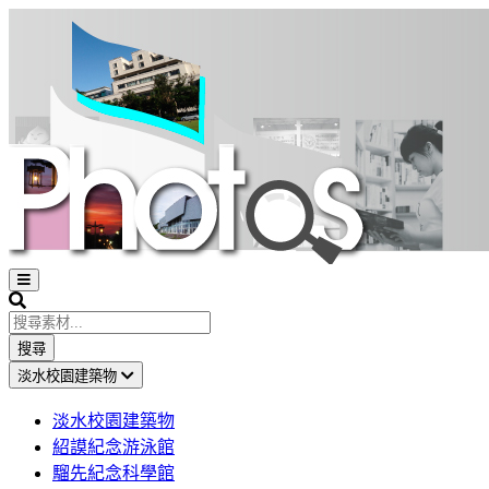
Open
sidebar
Search
搜尋
淡水校園建築物
淡水校園建築物
紹謨紀念游泳館
騮先紀念科學館