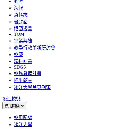
名牌
海報
資料夾
書封面
插圖漫畫
TQM
畢業典禮
教學行政革新研討會
校慶
深耕計畫
SDGS
校務發展計畫
招生簡章
淡江大學首頁刊頭
淡江校徽
校用圖樣
校用圖樣
淡江大學