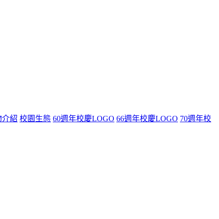
物介紹
校園生態
60週年校慶LOGO
66週年校慶LOGO
70週年校