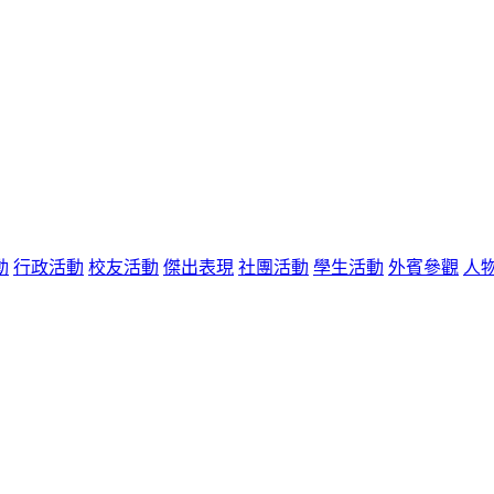
動
行政活動
校友活動
傑出表現
社團活動
學生活動
外賓參觀
人